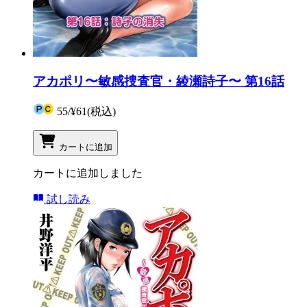
アカポリ〜敏感捜査官・綾瀬詩子〜 第16話
55
/
¥61
(税込)
カートに追加
カートに追加しました
試し読み