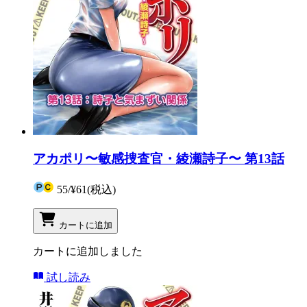
アカポリ〜敏感捜査官・綾瀬詩子〜 第13話
55
/
¥61
(税込)
カートに追加
カートに追加しました
試し読み