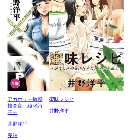
アカポリ～敏感
蜜味レシピ
捜査官・綾瀬詩
井野洋平
子～
井野洋平
完結