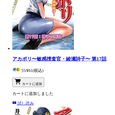
アカポリ〜敏感捜査官・綾瀬詩子〜 第17話
55
/
¥61
(税込)
カートに追加
カートに追加しました
試し読み