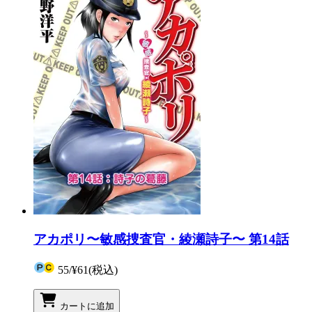
アカポリ〜敏感捜査官・綾瀬詩子〜 第14話
55
/
¥61
(税込)
カートに追加