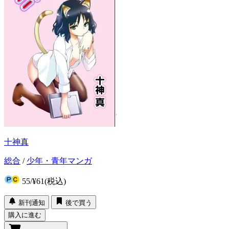
十神真
総合
/
少年・青年マンガ
55
/
¥61
(税込)
新刊通知
後で買う
購入に進む