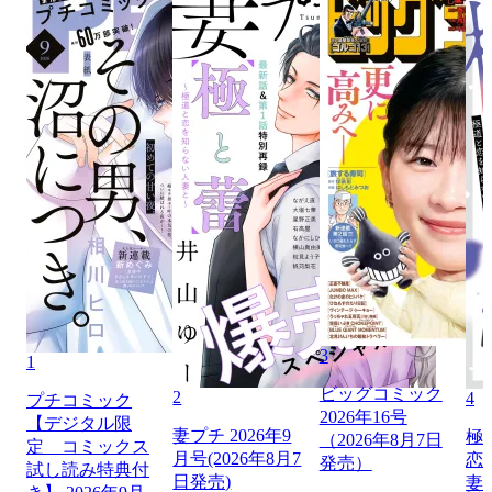
3
1
ビッグコミック
2
4
プチコミック
2026年16号
【デジタル限
妻プチ 2026年9
極
（2026年8月7日
定 コミックス
月号(2026年8月7
恋
発売）
試し読み特典付
日発売)
妻