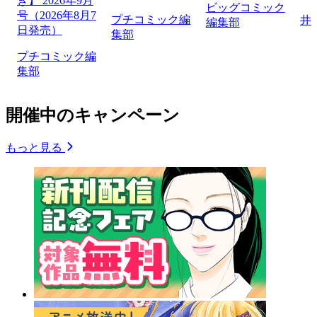
き】 2026年9月
ビッグコミック
号（2026年8月7
プチコミック編
井
編集部
日発売）
集部
プチコミック編
集部
開催中のキャンペーン
もっと見る