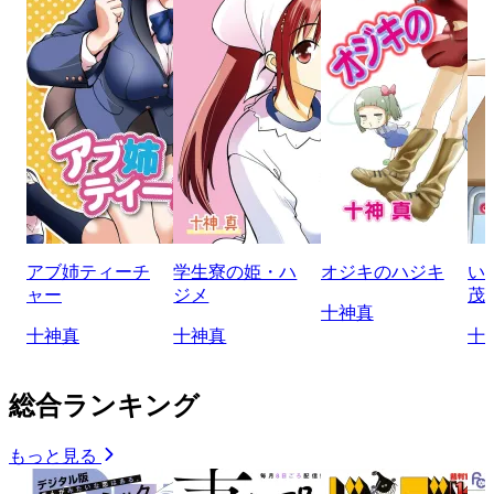
アブ姉ティーチ
学生寮の姫・ハ
オジキのハジキ
い
ャー
ジメ
茂
十神真
十神真
十神真
十
総合ランキング
もっと見る