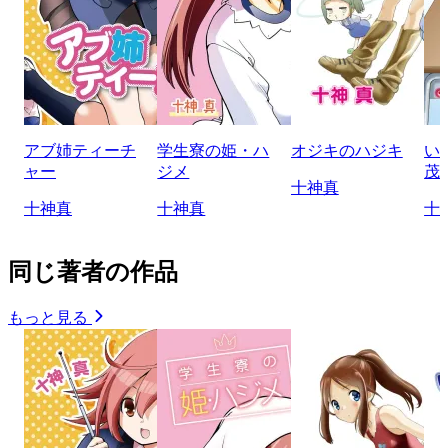
アブ姉ティーチ
学生寮の姫・ハ
オジキのハジキ
い
ャー
ジメ
茂
十神真
十神真
十神真
十
同じ著者の作品
もっと見る