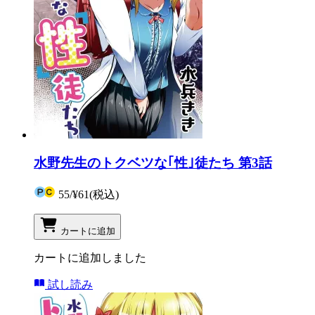
水野先生のトクベツな｢性｣徒たち 第3話
55
/
¥61
(税込)
カートに追加
カートに追加しました
試し読み