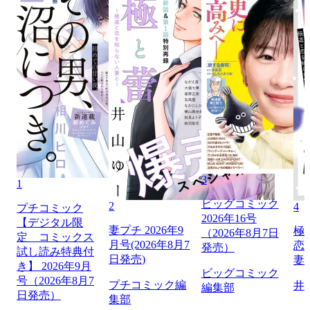
3
1
ビッグコミック
2
4
プチコミック
2026年16号
【デジタル限
妻プチ 2026年9
極
（2026年8月7日
定 コミックス
月号(2026年8月7
恋
発売）
試し読み特典付
日発売)
妻
き】 2026年9月
ビッグコミック
号（2026年8月7
プチコミック編
井
編集部
日発売）
集部