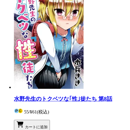
水野先生のトクベツな｢性｣徒たち 第8話
55
/
¥61
(税込)
カートに追加