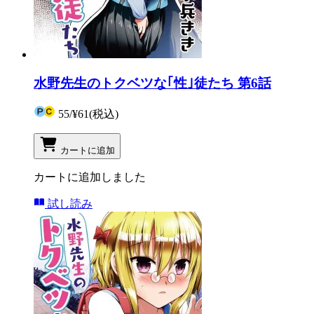
水野先生のトクベツな｢性｣徒たち 第6話
55
/
¥61
(税込)
カートに追加
カートに追加しました
試し読み