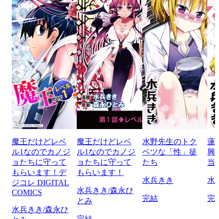
魔王だけどレベ
魔王だけどレベ
水野先生のトク
蓮
ル1なのでカノジ
ル1なのでカノジ
ベツな「性」徒
興
ョたちに守って
ョたちに守って
たち
当
もらいます！デ
もらいます！
水兵きき
水
ジコレ DIGITAL
水兵きき/森永ひ
COMICS
完結
完
とみ
水兵きき/森永ひ
完結