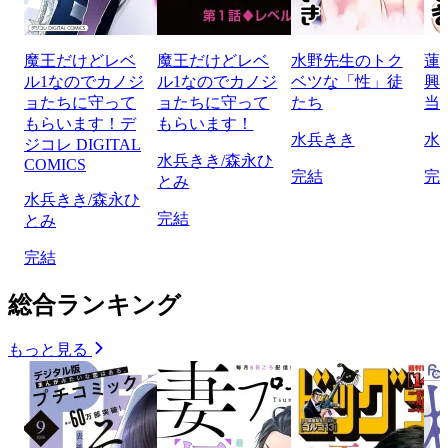
魔王だけどレベ
魔王だけどレベ
水野先生のトク
蓮
ル1なのでカノジ
ル1なのでカノジ
ベツな「性」徒
興
ョたちに守って
ョたちに守って
たち
当
もらいます！デ
もらいます！
水兵きき
水
ジコレ DIGITAL
水兵きき/森永ひ
COMICS
完結
完
とみ
水兵きき/森永ひ
完結
とみ
完結
総合ランキング
もっと見る