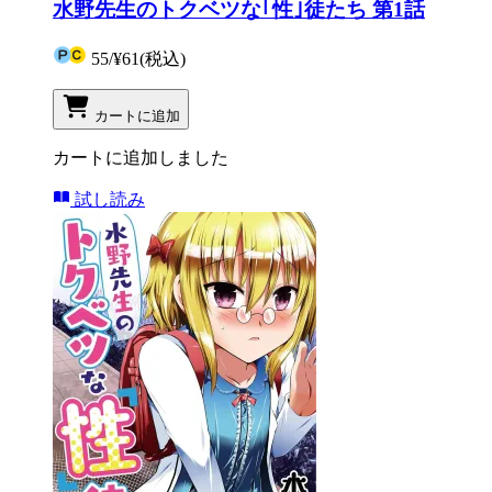
水野先生のトクベツな｢性｣徒たち 第1話
55
/
¥61
(税込)
カートに追加
カートに追加しました
試し読み