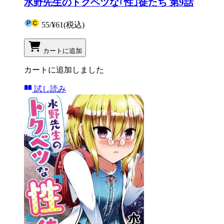
水野先生のトクベツな｢性｣徒たち 第9話
55
/
¥61
(税込)
カートに追加
カートに追加しました
試し読み