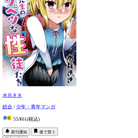
水兵きき
総合
/
少年・青年マンガ
55
/
¥61
(税込)
新刊通知
後で買う