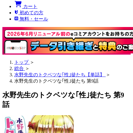
カート
初めての方
無料・セール
トップ
＞
総合
＞
水野先生のトクベツな｢性｣徒たち【単話】
＞
水野先生のトクベツな｢性｣徒たち 第9話
水野先生のトクベツな｢性｣徒たち 第9
話