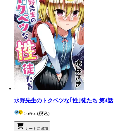
水野先生のトクベツな｢性｣徒たち 第4話
55
/
¥61
(税込)
カートに追加