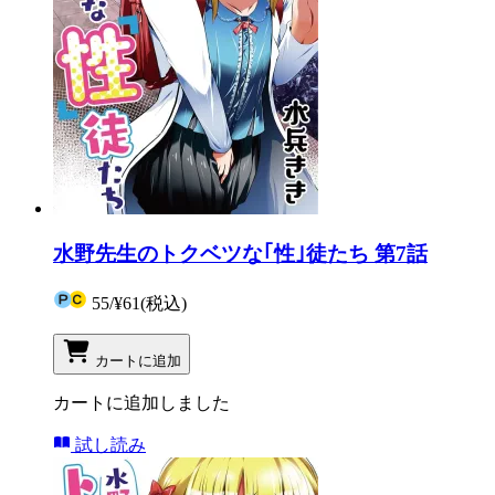
水野先生のトクベツな｢性｣徒たち 第7話
55
/
¥61
(税込)
カートに追加
カートに追加しました
試し読み