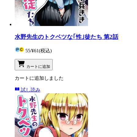
水野先生のトクベツな｢性｣徒たち 第2話
55
/
¥61
(税込)
カートに追加
カートに追加しました
試し読み