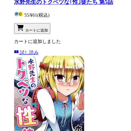
水野先生のトクベツな｢性｣徒たち 第5話
55
/
¥61
(税込)
カートに追加
カートに追加しました
試し読み