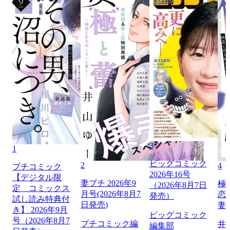
3
1
ビッグコミック
2
4
プチコミック
2026年16号
【デジタル限
妻プチ 2026年9
極
（2026年8月7日
定 コミックス
月号(2026年8月7
恋
発売）
試し読み特典付
日発売)
妻
き】 2026年9月
ビッグコミック
号（2026年8月7
プチコミック編
井
編集部