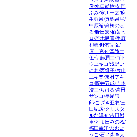
俊/水口尚樹/柴門
ふみ/寒川一之/麻
生羽呂/真鍋昌平/
中原裕/高橋のぼ
る/野田宏/柏葉ヒ
ロ/若木民喜/手原
和憲/野村宗弘/
原 克玄/真造圭
伍/伊藤潤二/ゴト
ウユキコ/浅野い
にお/西炯子/片山
ユキヲ/東村アキ
コ/藤井五成/吉本
浩二/ちはる/高田
サンコ/長尾謙一
郎/こざき亜衣/三
田紀房/クリスタ
ルな洋介/吉田戦
車/とよ田みのる/
福田幸江/ねむよ
うこ/石ノ森章太