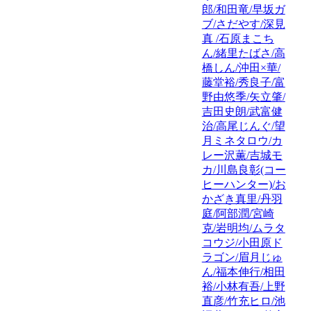
郎/和田竜/早坂ガ
ブ/さだやす/深見
真 /石原まこち
ん/緒里たばさ/高
橋しん/沖田×華/
藤堂裕/秀良子/富
野由悠季/矢立肇/
吉田史朗/武富健
治/高尾じんぐ/望
月ミネタロウ/カ
レー沢薫/吉城モ
カ/川島良彰(コー
ヒーハンター)/お
かざき真里/丹羽
庭/阿部潤/宮崎
克/岩明均/ムラタ
コウジ/小田原ド
ラゴン/眉月じゅ
ん/福本伸行/相田
裕/小林有吾/上野
直彦/竹充ヒロ/池