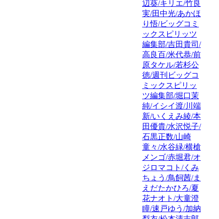
辺葵/キリエ/竹良
実/田中光/あかほ
り悟/ビッグコミ
ックスピリッツ
編集部/吉田貴司/
高良百/米代恭/前
原タケル/若杉公
徳/週刊ビッグコ
ミックスピリッ
ツ編集部/堀口茉
純/イシイ渡/川端
新/いくえみ綾/本
田優貴/水沢悦子/
石黒正数/山崎
童々/水谷緑/横槍
メンゴ/赤堀君/オ
ジロマコト/くみ
ちょう/鳥飼茜/ま
えだたかひろ/夏
花ナオト/大童澄
瞳/速戸ゆう/加納
梨衣/松本清志郎