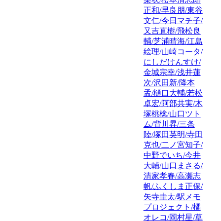
正和/早良朋/東谷
文仁/今日マチ子/
又吉直樹/飛松良
輔/芝浦晴海/江島
絵理/山崎コータ/
にしだけんすけ/
金城宗幸/浅井蓮
次/沢田新/降本
孟/樋口大輔/若松
卓宏/阿部共実/木
塚桃檎/山口ツト
ム/背川昇/三条
陸/塚田英明/寺田
克也/二ノ宮知子/
中野でいち/今井
大輔/山口まさる/
清家孝春/高瀬志
帆/ふくしま正保/
矢寺圭太/駅メモ
プロジェクト/橘
オレコ/岡村星/草