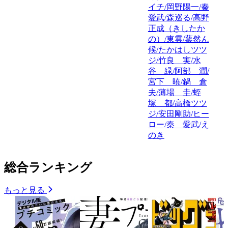
イチ/岡野陽一/秦
愛武/森巡る/高野
正成（きしたか
の）/東雲/蓼然ん
候/たかはしツツ
ジ/竹良 実/水
谷 緑/阿部 潤/
宮下 暁/鍋 倉
夫/薄場 圭/蛭
塚 都/高橋ツツ
ジ/安田剛助/ヒー
ロー/秦 愛武/え
のき
総合ランキング
もっと見る