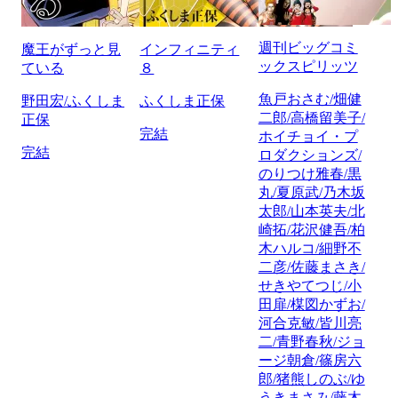
週刊ビッグコミ
魔王がずっと見
インフィニティ
ックスピリッツ
ている
８
魚戸おさむ/畑健
野田宏/ふくしま
ふくしま正保
二郎/高橋留美子/
正保
完結
ホイチョイ・プ
完結
ロダクションズ/
のりつけ雅春/黒
丸/夏原武/乃木坂
太郎/山本英夫/北
崎拓/花沢健吾/柏
木ハルコ/細野不
二彦/佐藤まさき/
せきやてつじ/小
田扉/楳図かずお/
河合克敏/皆川亮
二/青野春秋/ジョ
ージ朝倉/篠房六
郎/猪熊しのぶ/ゆ
うきまさみ/藤木