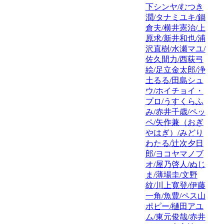
下シンヤ/むつき
潤/タナミユキ/鍋
倉夫/横井憲治/上
原求/新井和也/浦
沢直樹/水瀬マユ/
佐久間力/西荻弓
絵/足立金太郎/浄
土るる/田島シュ
ウ/ホイチョイ・
プロ/うすくらふ
み/赤井千歳/ペッ
ペ/矢作兼（おぎ
やはぎ）/みどり
わたる/辻次夕日
郎/ヨコヤマノブ
オ/屋乃啓人/ぬじ
ま/薄場圭/文野
紋/川上寛登/伊藤
一角/魚豊/ペス山
ポピー/樋田アユ
ム/東元俊哉/赤井