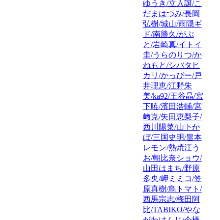
ゆうき/立入譲/こ
だまはつみ/長岡
弘樹/城山/雨隠ギ
ド/南勝久/がぶ
と/岩崎真/イトイ
圭/うらのりつ/か
ねもと/シバタヒ
カリ/かっぴー/戸
井理恵/江野朱
美/ka92/王谷晶/宮
下暁/濱田浩輔/宮
﨑克/矢田恵梨子/
西川陽菜/山下か
ぼ/三国史明/畠本
レモン/熱焼江う
お/朝比奈ショウ/
山田はまち/野原
多央/岬ミミコ/笠
原真樹/鳥トマト/
西馬宗志/梅田阿
比/TABIKO/やな
がわけんじ/今橋