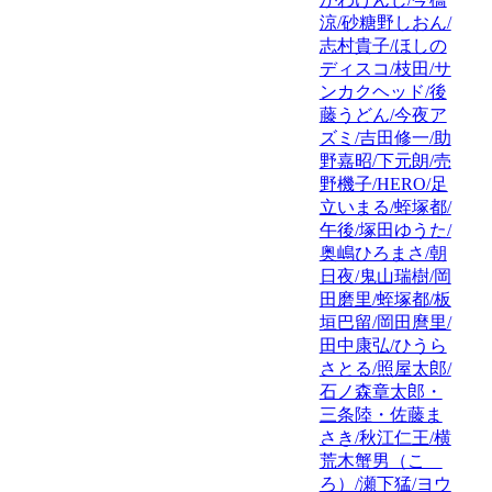
涼/砂糖野しおん/
志村貴子/ほしの
ディスコ/枝田/サ
ンカクヘッド/後
藤うどん/今夜ア
ズミ/吉田修一/助
野嘉昭/下元朗/売
野機子/HERO/足
立いまる/蛭塚都/
午後/塚田ゆうた/
奥嶋ひろまさ/朝
日夜/鬼山瑞樹/岡
田磨里/蛭塚都/板
垣巴留/岡田麿里/
田中康弘/ひうら
さとる/照屋太郎/
石ノ森章太郎・
三条陸・佐藤ま
さき/秋江仁王/横
荒木蟹男（こゝ
ろ）/瀬下猛/ヨウ