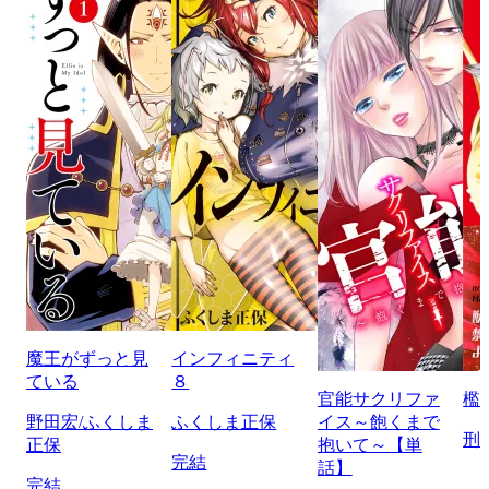
魔王がずっと見
インフィニティ
ている
８
官能サクリファ
檻
野田宏/ふくしま
ふくしま正保
イス～飽くまで
刑
正保
抱いて～【単
完結
話】
完結