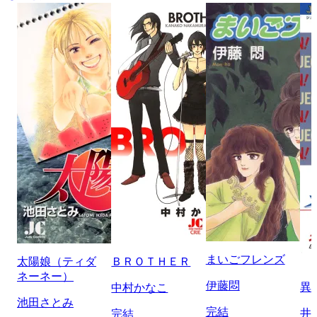
まいごフレンズ
太陽娘（ティダ
ＢＲＯＴＨＥＲ
ネーネー）
伊藤悶
異
中村かなこ
池田さとみ
完結
井
完結