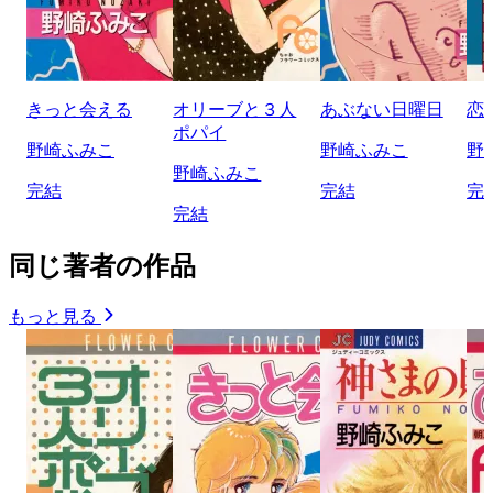
きっと会える
オリーブと３人
あぶない日曜日
恋
ポパイ
野崎ふみこ
野崎ふみこ
野
野崎ふみこ
完結
完結
完
完結
同じ著者の作品
もっと見る