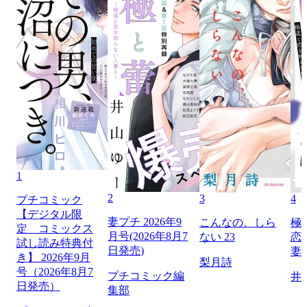
1
2
3
4
プチコミック
【デジタル限
妻プチ 2026年9
こんなの、しら
極
定 コミックス
月号(2026年8月7
ない 23
恋
試し読み特典付
日発売)
妻
き】 2026年9月
梨月詩
号（2026年8月7
プチコミック編
井
日発売）
集部