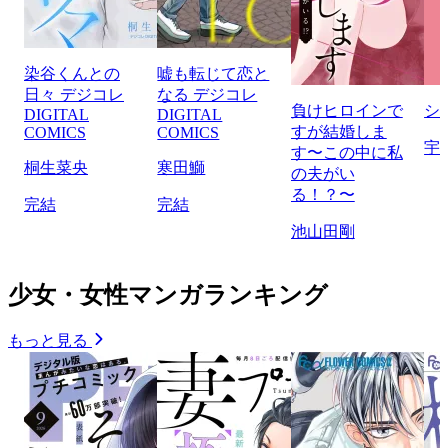
染谷くんとの
嘘も転じて恋と
日々 デジコレ
なる デジコレ
負けヒロインで
シ
DIGITAL
DIGITAL
すが結婚しま
COMICS
COMICS
宇
す〜この中に私
桐生菜央
寒田鰤
の夫がい
る！？〜
完結
完結
池山田剛
少女・女性マンガランキング
もっと見る