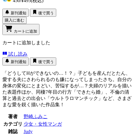
450
/
¥495
(税込)
新刊通知
後で買う
購入に進む
カートに追加
カートに追加しました
試し読み
新刊通知
後で買う
「どうしてHができないの…！？」子どもを産んだとたん、
愛する夫にさわられるのも嫌になってしまったさち。自分の
身体の変化にとまどい、苦悩するが…？夫婦のリアルを描い
た表題作ほか、同棲7年目の行方「できたら婚」、不倫の清
算と過去との出会い「ウルトラロマンチック」など、さまざ
まな愛を鋭く描いた作品集！
著者
野崎ふみこ
カテゴリ
少女・女性マンガ
雑誌
Judy