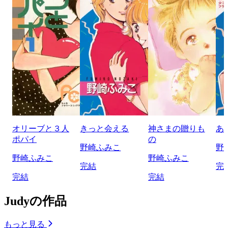
オリーブと３人
きっと会える
神さまの贈りも
あ
ポパイ
の
野崎ふみこ
野
野崎ふみこ
野崎ふみこ
完結
完
完結
完結
Judyの作品
もっと見る