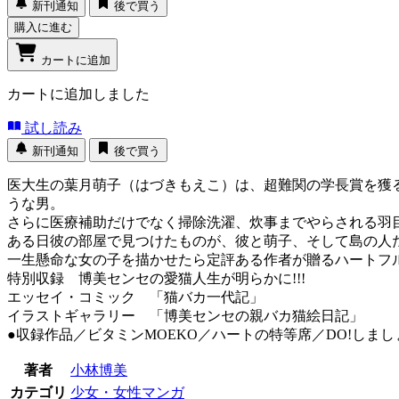
新刊通知
後で買う
購入に進む
カートに追加
カートに追加しました
試し読み
新刊通知
後で買う
医大生の葉月萌子（はづきもえこ）は、超難関の学長賞を獲
うな男。
さらに医療補助だけでなく掃除洗濯、炊事までやらされる羽
ある日彼の部屋で見つけたものが、彼と萌子、そして島の人た
一生懸命な女の子を描かせたら定評ある作者が贈るハートフ
特別収録 博美センセの愛猫人生が明らかに!!!
エッセイ・コミック 「猫バカ一代記」
イラストギャラリー 「博美センセの親バカ猫絵日記」
●収録作品／ビタミンMOEKO／ハートの特等席／DO!しま
著者
小林博美
カテゴリ
少女・女性マンガ