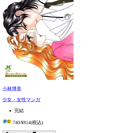
小林博美
少女・女性マンガ
完結
740
/
¥814
(税込)