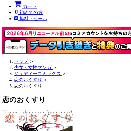
カート
初めての方
無料・セール
トップ
＞
少女・女性マンガ
＞
ジュディーコミックス
＞
恋のおくすり
＞
恋のおくすり
恋のおくすり