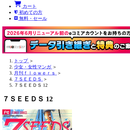
カート
初めての方
無料・セール
トップ
＞
少女・女性マンガ
＞
月刊ｆｌｏｗｅｒｓ
＞
７ＳＥＥＤＳ
＞
７ＳＥＥＤＳ 12
７ＳＥＥＤＳ 12