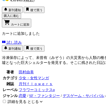
450
/
¥495
(税込)
新刊通知
後で買う
購入に進む
カートに追加
カートに追加しました
試し読み
新刊通知
後で買う
冷凍保存によって、未曾有（みぞう）の大災害から人類の種を
墟となった巨大シェルターを発見する。そこに残された日記
著者
田村由美
カテゴリ
少女・女性マンガ
雑誌
月刊ｆｌｏｗｅｒｓ
レーベル
フラワーコミックスα
ジャンル
恋愛
/
SF・ファンタジー
/
デスゲーム・サバイバル
詳細を見る
とじる