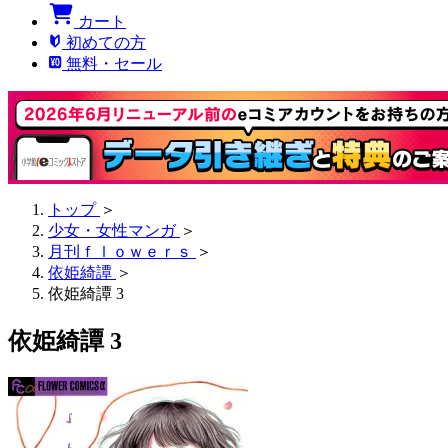
カート
初めての方
無料・セール
トップ
＞
少女・女性マンガ
＞
月刊ｆｌｏｗｅｒｓ
＞
依姫綺譚
＞
依姫綺譚 3
依姫綺譚 3