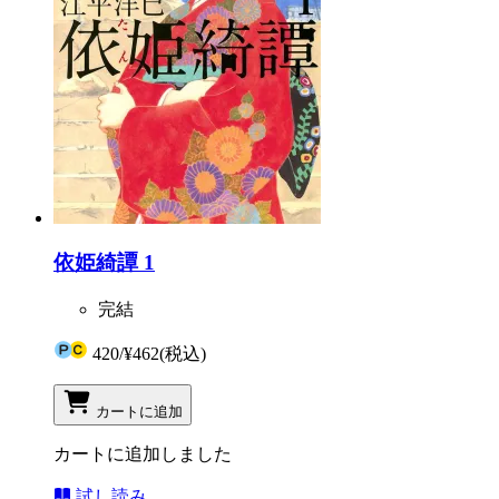
依姫綺譚 1
完結
420
/
¥462
(税込)
カートに追加
カートに追加しました
試し読み