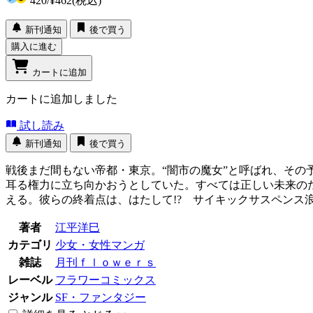
420
/
¥462
(税込)
新刊通知
後で買う
購入に進む
カートに追加
カートに追加しました
試し読み
新刊通知
後で買う
戦後まだ間もない帝都・東京。“闇市の魔女”と呼ばれ、そ
耳る権力に立ち向かおうとしていた。すべては正しい未来の
える。彼らの終着点は、はたして!? サイキックサスペンス
著者
江平洋巳
カテゴリ
少女・女性マンガ
雑誌
月刊ｆｌｏｗｅｒｓ
レーベル
フラワーコミックス
ジャンル
SF・ファンタジー