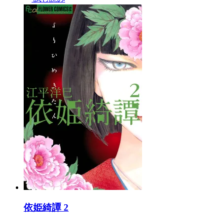
依姫綺譚 2