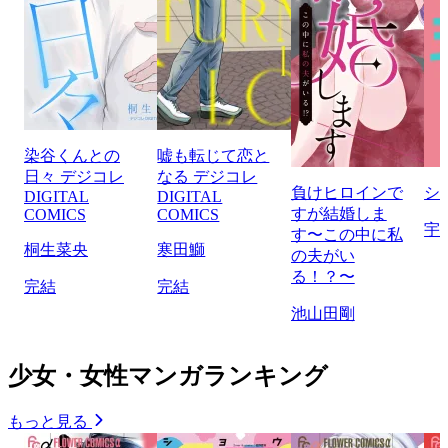
染谷くんとの
嘘も転じて恋と
日々 デジコレ
なる デジコレ
負けヒロインで
シ
DIGITAL
DIGITAL
すが結婚しま
COMICS
COMICS
宇
す〜この中に私
桐生菜央
寒田鰤
の夫がい
る！？〜
完結
完結
池山田剛
少女・女性マンガランキング
もっと見る