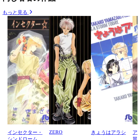
もっと見る
ZERO
インセクター・
きょうはアラシ
ア
シンドローム
冒