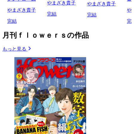
やまざき貴子
やまざき貴子
やまざき貴子
や
完結
完結
完結
完
月刊ｆｌｏｗｅｒｓの作品
もっと見る