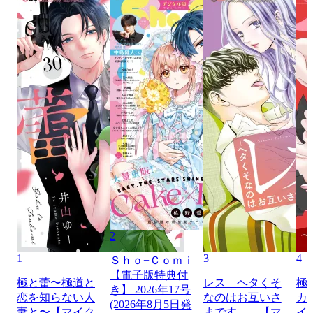
2
1
3
4
Ｓｈｏ−Ｃｏｍｉ
【電子版特典付
極と蕾〜極道と
レス―ヘタくそ
極
き】 2026年17号
恋を知らない人
なのはお互いさ
カ
(2026年8月5日発
妻と〜【マイク
まです。―【マ
イ