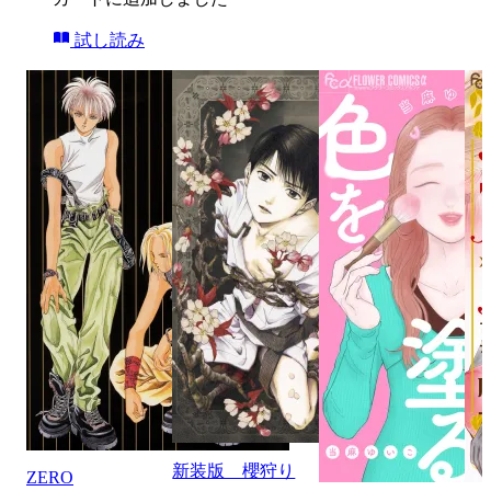
試し読み
新装版 櫻狩り
ZERO