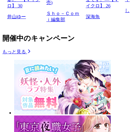
売)
ロ】 30
イクロ】 26
し
Ｓｈｏ－Ｃｏｍ
井山ゆー
深海魚
ｉ編集部
開催中のキャンペーン
もっと見る