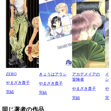
ZERO
きょうはアラシ
アカデメイアの
イ
冒険者
シ
やまざき貴子
やまざき貴子
やまざき貴子
や
完結
完結
完結
完
同じ著者の作品