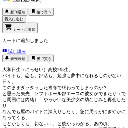
530
/
¥583
(税込)
新刊通知
後で買う
購入に進む
カートに追加
カートに追加しました
試し読み
新刊通知
後で買う
大和日生（にっせい）高校2年生。
バイトも、恋も、部活も、勉強も夢中になれるものがない
日々。
このままダラダラした青春で終わってしまうのか？
と思った矢先、ソフトボール部エースの彼女ができたり（で
も周囲には内緒）、やっかいな美少女の幼なじみと再会した
り、
なんでも屋のバイトに深入りしたり、急に周りがにぎやかに
なってくる。
もどかしくも、切ない…、と後からわかる、あの頃。