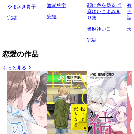
顔に色を塗る 当
有
渡瀬悠宇
やまざき貴子
麻ゆいこよみき
テ
完結
完結
り集
話
当麻ゆいこ
天
完結
恋愛の作品
もっと見る