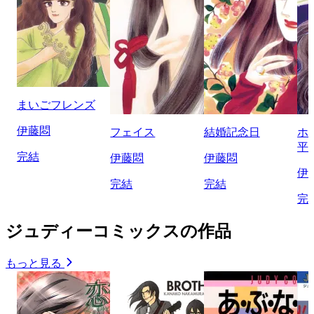
まいごフレンズ
伊藤悶
フェイス
結婚記念日
ホ
平
完結
伊藤悶
伊藤悶
伊
完結
完結
完
ジュディーコミックスの作品
もっと見る