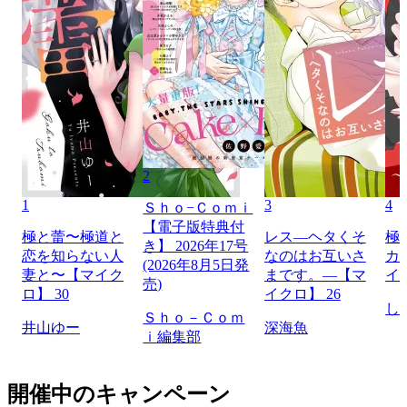
2
1
3
4
Ｓｈｏ−Ｃｏｍｉ
【電子版特典付
極と蕾〜極道と
レス―ヘタくそ
極
き】 2026年17号
恋を知らない人
なのはお互いさ
カ
(2026年8月5日発
妻と〜【マイク
まです。―【マ
イ
売)
ロ】 30
イクロ】 26
し
Ｓｈｏ－Ｃｏｍ
井山ゆー
深海魚
ｉ編集部
開催中のキャンペーン