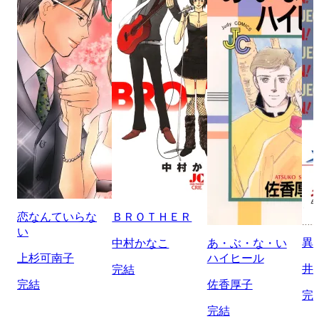
恋なんていらな
ＢＲＯＴＨＥＲ
い
異
中村かなこ
あ・ぶ・な・い
上杉可南子
ハイヒール
井
完結
完結
佐香厚子
完
完結