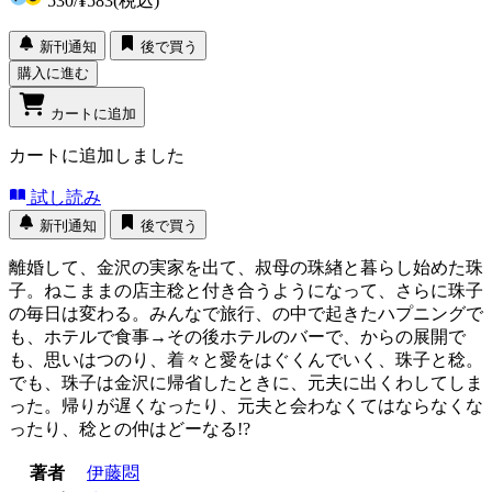
530
/
¥583
(税込)
新刊通知
後で買う
購入に進む
カートに追加
カートに追加しました
試し読み
新刊通知
後で買う
離婚して、金沢の実家を出て、叔母の珠緖と暮らし始めた珠
子。ねこままの店主稔と付き合うようになって、さらに珠子
の毎日は変わる。みんなで旅行、の中で起きたハプニングで
も、ホテルで食事→その後ホテルのバーで、からの展開で
も、思いはつのり、着々と愛をはぐくんでいく、珠子と稔。
でも、珠子は金沢に帰省したときに、元夫に出くわしてしま
った。帰りが遅くなったり、元夫と会わなくてはならなくな
ったり、稔との仲はどーなる!?
著者
伊藤悶