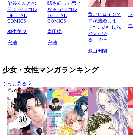
染谷くんとの
嘘も転じて恋と
日々 デジコレ
なる デジコレ
負けヒロインで
シ
DIGITAL
DIGITAL
すが結婚しま
COMICS
COMICS
宇
す〜この中に私
桐生菜央
寒田鰤
の夫がい
る！？〜
完結
完結
池山田剛
少女・女性マンガランキング
もっと見る