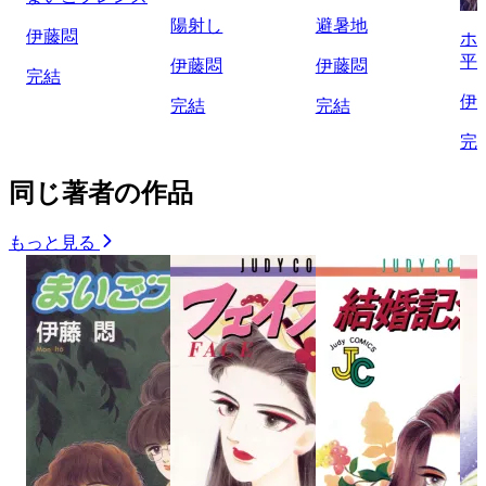
陽射し
避暑地
伊藤悶
ホ
平
伊藤悶
伊藤悶
完結
伊
完結
完結
完
同じ著者の作品
もっと見る