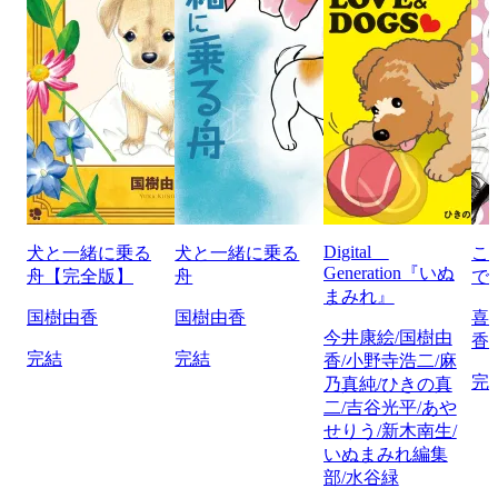
Digital
犬と一緒に乗る
犬と一緒に乗る
こ
Generation『いぬ
舟【完全版】
舟
で
まみれ』
国樹由香
国樹由香
喜
今井康絵/国樹由
香
完結
完結
香/小野寺浩二/麻
完
乃真純/ひきの真
二/吉谷光平/あや
せりう/新木南生/
いぬまみれ編集
部/水谷緑