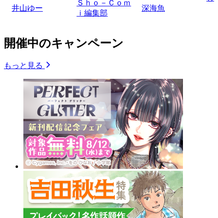
Ｓｈｏ－Ｃｏｍ
井山ゆー
深海魚
ｉ編集部
開催中のキャンペーン
もっと見る