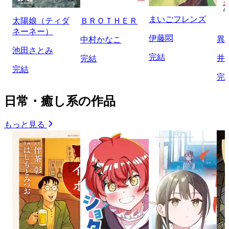
まいごフレンズ
太陽娘（ティダ
ＢＲＯＴＨＥＲ
ネーネー）
伊藤悶
異
中村かなこ
池田さとみ
完結
井
完結
完結
完
日常・癒し系の作品
もっと見る