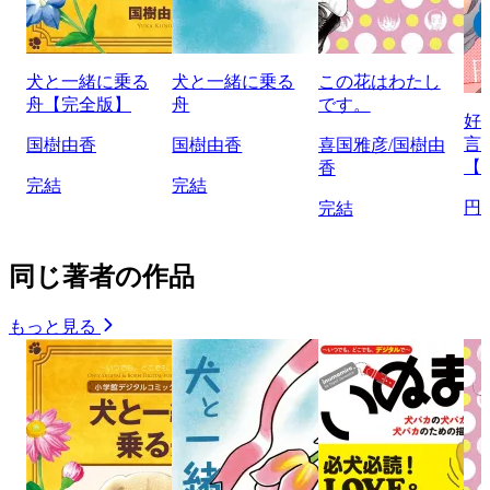
犬と一緒に乗る
犬と一緒に乗る
この花はわたし
舟【完全版】
舟
です。
好
言
国樹由香
国樹由香
喜国雅彦/国樹由
【
香
完結
完結
円
完結
同じ著者の作品
もっと見る