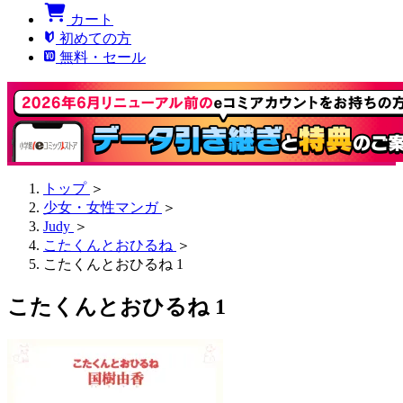
カート
初めての方
無料・セール
トップ
＞
少女・女性マンガ
＞
Judy
＞
こたくんとおひるね
＞
こたくんとおひるね 1
こたくんとおひるね 1