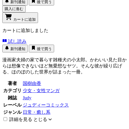
新刊通知
後で買う
購入に進む
カートに追加
カートに追加しました
試し読み
新刊通知
後で買う
漫画家夫婦の家で暮らす雑種犬の小太郎。かわいい見た目か
らは想像できないほど無愛想なヤツ。そんな彼が繰り広げ
る、ほのぼのした世界が詰まった一冊。
著者
国樹由香
カテゴリ
少女・女性マンガ
雑誌
Judy
レーベル
ジュディーコミックス
ジャンル
日常・癒し系
詳細を見る
とじる