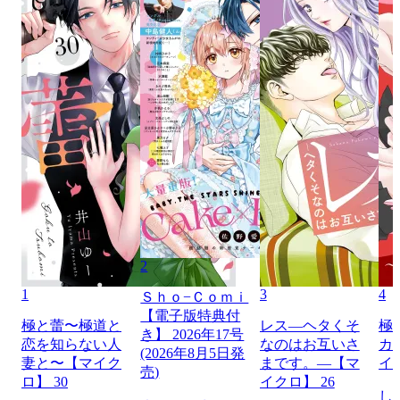
2
1
3
4
Ｓｈｏ−Ｃｏｍｉ
【電子版特典付
極と蕾〜極道と
レス―ヘタくそ
極
き】 2026年17号
恋を知らない人
なのはお互いさ
カ
(2026年8月5日発
妻と〜【マイク
まです。―【マ
イ
売)
ロ】 30
イクロ】 26
し