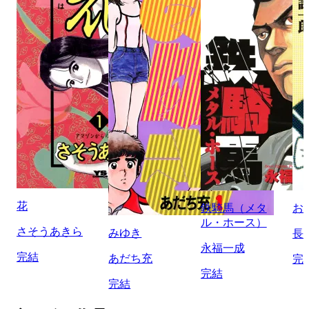
花
鉄騎馬（メタ
お
ル・ホース）
さそうあきら
みゆき
長
永福一成
完結
あだち充
完
完結
完結