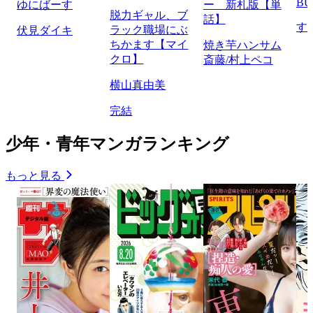
BU
ゆにばーす
ー 新札版【単
脱力ギャル、ブ
話】
す
ラック職場にぶ
伏見ダイキ
ちかます【マイ
焼き芋ハンサム
クロ】
斎藤/村上ペコ
横山真由美
完結
少年・青年マンガランキング
もっと見る