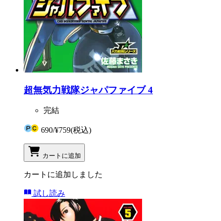
超無気力戦隊ジャパファイブ 4
完結
690
/
¥759
(税込)
カートに追加
カートに追加しました
試し読み