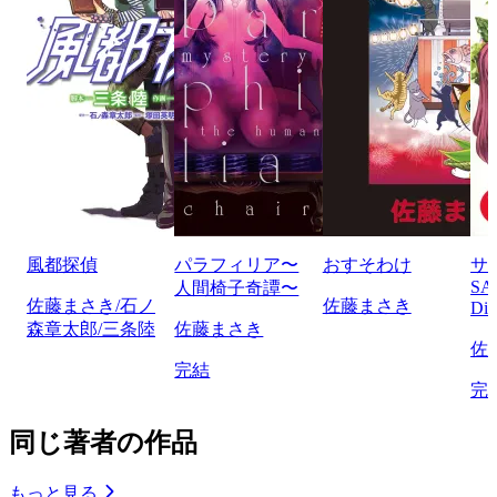
風都探偵
パラフィリア〜
おすそわけ
サ
SA
人間椅子奇譚〜
佐藤まさき/石ノ
佐藤まさき
Di
森章太郎/三条陸
佐藤まさき
佐
完結
完
同じ著者の作品
もっと見る