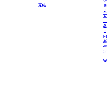
佐
完結
康
犬
有
コ
谷
こ
内
新
生/
浜
完