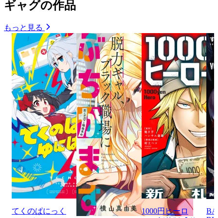
ギャグの作品
もっと見る
てくのぱにっく
1000円ヒーロ
BA