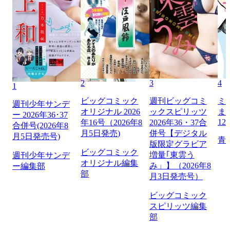
2
3
4
1
ビッグコミック
週刊ビッグコミ
ミ
週刊少年サンデ
オリジナル 2026
ックスピリッツ
ま
ー 2026年36･37
12
年16号（2026年8
2026年36・37合
合併号(2026年8
月5日発売)
併号【デジタル
月5日発売号)
青
版限定グラビア
ビッグコミック
増量｢東雲う
週刊少年サンデ
オリジナル編集
み」】（2026年8
ー編集部
部
月3日発売号）
ビッグコミック
スピリッツ編集
部