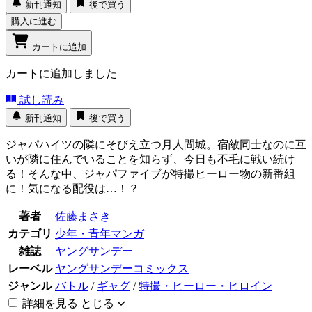
新刊通知
後で買う
購入に進む
カートに追加
カートに追加しました
試し読み
新刊通知
後で買う
ジャパハイツの隣にそびえ立つ月人間城。宿敵同士なのに互
いが隣に住んでいることを知らず、今日も不毛に戦い続け
る！そんな中、ジャパファイブが特撮ヒーロー物の新番組
に！気になる配役は…！？
著者
佐藤まさき
カテゴリ
少年・青年マンガ
雑誌
ヤングサンデー
レーベル
ヤングサンデーコミックス
ジャンル
バトル
/
ギャグ
/
特撮・ヒーロー・ヒロイン
詳細を見る
とじる