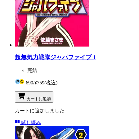
超無気力戦隊ジャパファイブ 1
完結
690
/
¥759
(税込)
カートに追加
カートに追加しました
試し読み