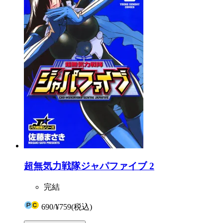
超無気力戦隊ジャパファイブ 2
完結
690
/
¥759
(税込)