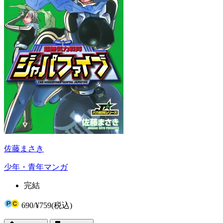
佐藤まさき
少年・青年マンガ
完結
690
/
¥759
(税込)