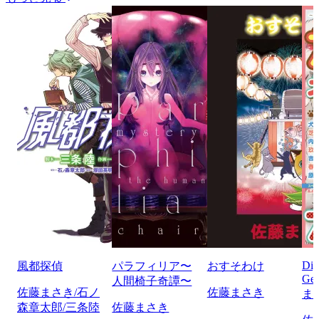
Di
風都探偵
パラフィリア〜
おすそわけ
Ge
人間椅子奇譚〜
佐藤まさき/石ノ
佐藤まさき
ま
森章太郎/三条陸
佐藤まさき