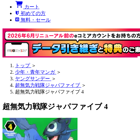
カート
初めての方
無料・セール
トップ
＞
少年・青年マンガ
＞
ヤングサンデー
＞
超無気力戦隊ジャパファイブ
＞
超無気力戦隊ジャパファイブ 4
超無気力戦隊ジャパファイブ 4