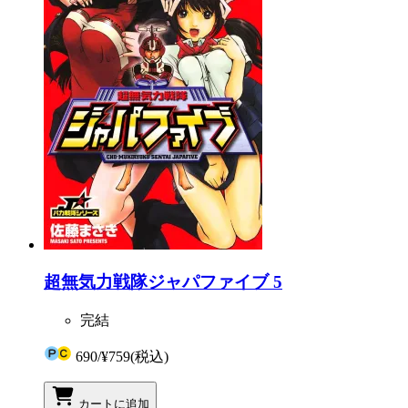
超無気力戦隊ジャパファイブ 5
完結
690
/
¥759
(税込)
カートに追加