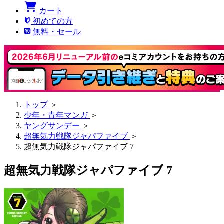
カート
初めての方
無料・セール
トップ
＞
少年・青年マンガ
＞
ヤングサンデー
＞
超無気力戦隊ジャパファイブ
＞
超無気力戦隊ジャパファイブ 7
超無気力戦隊ジャパファイブ 7