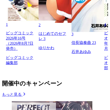
1
4
2
ビッグコミック
ビ
はじめてのセフ
3
2026年16号
オリ
レ 3
信長協奏曲 23
（2026年8月7日
年1
ゆりかわ
発売）
月
石井あゆみ
ビッグコミック
ビ
編集部
オ
部
開催中のキャンペーン
もっと見る