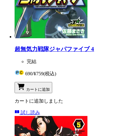
超無気力戦隊ジャパファイブ 4
完結
690
/
¥759
(税込)
カートに追加
カートに追加しました
試し読み