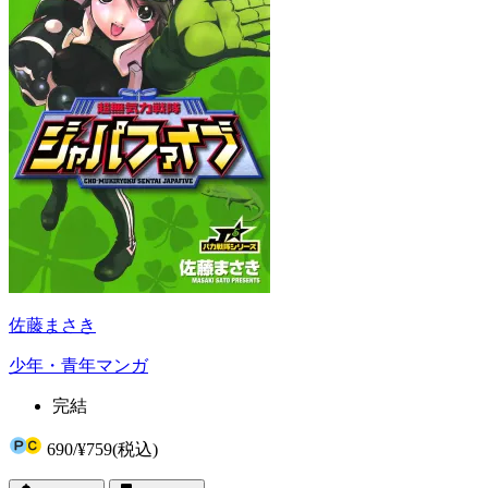
佐藤まさき
少年・青年マンガ
完結
690
/
¥759
(税込)