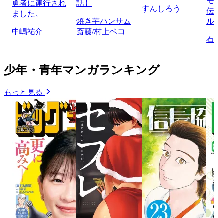
モ
勇者に連行され
話】
すんしろう
伝
ました。
焼き芋ハンサム
ル
中嶋祐介
斎藤/村上ペコ
石
少年・青年マンガランキング
もっと見る