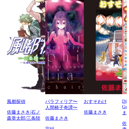
Di
風都探偵
パラフィリア〜
おすそわけ
Ge
人間椅子奇譚〜
佐藤まさき/石ノ
佐藤まさき
ま
森章太郎/三条陸
佐藤まさき
佐
完結