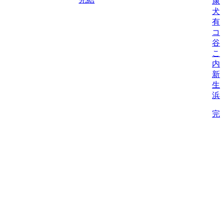
康
犬
有
コ
谷
こ
内
新
生/
浜
完