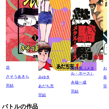
花
鉄騎馬（メタ
お
ル・ホース）
さそうあきら
みゆき
長
永福一成
完結
あだち充
完
完結
完結
バトルの作品