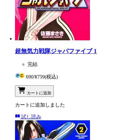
超無気力戦隊ジャパファイブ 1
完結
690
/
¥759
(税込)
カートに追加
カートに追加しました
試し読み