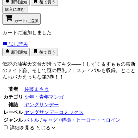
新刊通知
後で買う
購入に進む
カートに追加
カートに追加しました
試し読み
新刊通知
後で買う
伝説の油実天文台が帰ってキタ――！しずく＆すももの禁断
のメイド姿、そして謎の巨乳フェスティバルも収録。とこと
んおバカえっちな第7巻！！
著者
佐藤まさき
カテゴリ
少年・青年マンガ
雑誌
ヤングサンデー
レーベル
ヤングサンデーコミックス
ジャンル
バトル
/
ギャグ
/
特撮・ヒーロー・ヒロイン
詳細を見る
とじる