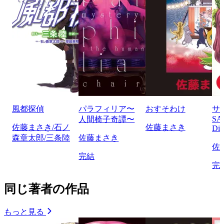
風都探偵
パラフィリア〜
おすそわけ
サ
SA
人間椅子奇譚〜
佐藤まさき/石ノ
佐藤まさき
Di
森章太郎/三条陸
佐藤まさき
佐
完結
完
同じ著者の作品
もっと見る