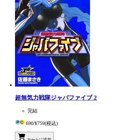
超無気力戦隊ジャパファイブ 2
完結
690
/
¥759
(税込)
カートに追加