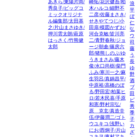
あきら/東陽片岡/
崎拓/花沢健吾/柏
浪
秀良子/ビッグコ
木ハルコ/細野不
平
ミックオリジナ
二彦/佐藤まさき/
ぼ
ル編集部/太田基
せきやてつじ/小
仁
之/片山まさゆき/
田扉/楳図かずお/
弘
押川雲太朗/萩原
河合克敏/皆川亮
ウ
はっさく/竹熊健
二/青野春秋/ジョ
司
太郎
ージ朝倉/篠房六
藤
郎/猪熊しのぶ/ゆ
う
うきまさみ/藤木
長
俊/水口尚樹/柴門
ゆ
ふみ/寒川一之/麻
野
生羽呂/真鍋昌平/
酒
中原裕/高橋のぼ
ブ
る/野田宏/柏葉ヒ
田
ロ/若木民喜/手原
ピ
和憲/野村宗弘/
秀
原 克玄/真造圭
季
伍/伊藤潤二/ゴト
子
ウユキコ/浅野い
カ
にお/西炯子/片山
ざ
ユキヲ/東村アキ