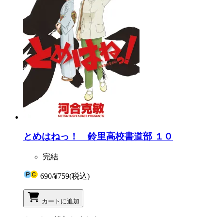
とめはねっ！ 鈴里高校書道部 １０
完結
690
/
¥759
(税込)
カートに追加