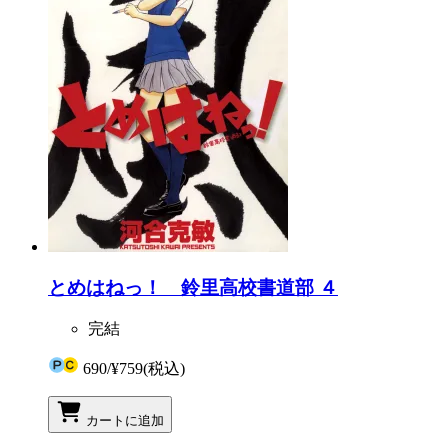
とめはねっ！ 鈴里高校書道部 ４
完結
690
/
¥759
(税込)
カートに追加