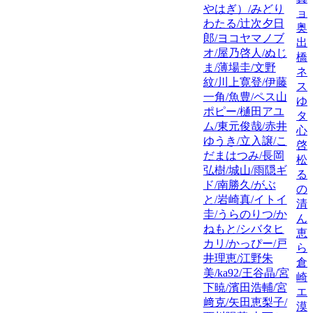
やはぎ）/みどり
ョ
わたる/辻次夕日
奥
郎/ヨコヤマノブ
出
オ/屋乃啓人/ぬじ
橋
ま/薄場圭/文野
ネ
紋/川上寛登/伊藤
ス
一角/魚豊/ペス山
ゆ
ポピー/樋田アユ
タニ
ム/東元俊哉/赤井
心
ゆうき/立入譲/こ
啓
だまはつみ/長岡
松
弘樹/城山/雨隠ギ
る
ド/南勝久/がぶ
の
と/岩崎真/イトイ
清
圭/うらのりつ/か
ん
ねもと/シバタヒ
恵
カリ/かっぴー/戸
ら
井理恵/江野朱
倉
美/ka92/王谷晶/宮
崎
下暁/濱田浩輔/宮
エ
﨑克/矢田恵梨子/
漠