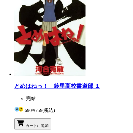
とめはねっ！ 鈴里高校書道部 １
完結
690
/
¥759
(税込)
カートに追加