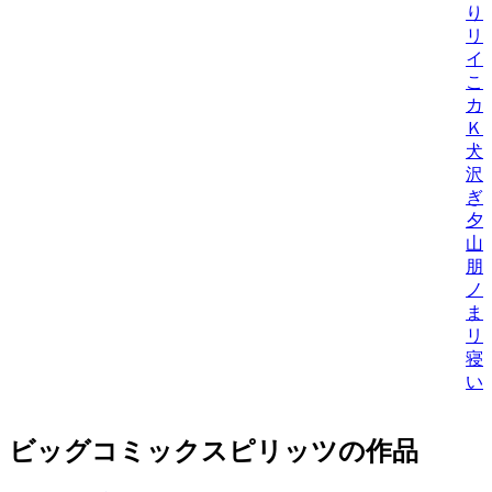
り
リ
イ
こ
カ
Ｋ
犬
沢
ぎ
夕
山
朋
ノ
ま
リ
寝
い
ビッグコミックスピリッツの作品