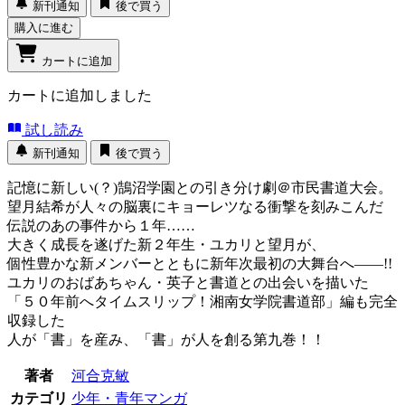
新刊通知
後で買う
購入に進む
カートに追加
カートに追加しました
試し読み
新刊通知
後で買う
記憶に新しい(？)鵠沼学園との引き分け劇＠市民書道大会。
望月結希が人々の脳裏にキョーレツなる衝撃を刻みこんだ
伝説のあの事件から１年……
大きく成長を遂げた新２年生・ユカリと望月が、
個性豊かな新メンバーとともに新年次最初の大舞台へ――!!
ユカリのおばあちゃん・英子と書道との出会いを描いた
「５０年前へタイムスリップ！湘南女学院書道部」編も完全
収録した
人が「書」を産み、「書」が人を創る第九巻！！
著者
河合克敏
カテゴリ
少年・青年マンガ