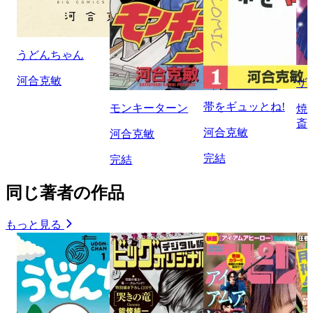
うどんちゃん
河合克敏
ザ
帯をギュッとね!
モンキーターン
焼
斎
河合克敏
河合克敏
完結
完結
同じ著者の作品
もっと見る