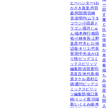
ヒーハンター)/お
ー
かざき真里/丹羽
田
庭/阿部潤/宮崎
す
克/岩明均/ムラタ
魔
コウジ/小田原ド
Ｃ
ラゴン/眉月じゅ
玖
ん/福本伸行/相田
か
裕/小林有吾/上野
倖
直彦/竹充ヒロ/池
前
辺葵/キリエ/竹良
か
実/田中光/あかほ
本
り悟/ビッグコミ
原
ックスピリッツ
春
編集部/吉田貴司/
福
高良百/米代恭/前
ち
原タケル/若杉公
み
徳/週刊ビッグコ
佑
ミックスピリッ
星
ツ編集部/堀口茉
も
純/イシイ渡/川端
関
新/いくえみ綾/本
人