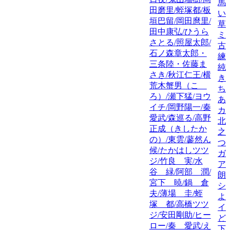
馬
田磨里/蛭塚都/板
い
垣巴留/岡田麿里/
草
田中康弘/ひうら
ミ
さとる/照屋太郎/
古
石ノ森章太郎・
練/
三条陸・佐藤ま
純
さき/秋江仁王/横
き
荒木蟹男（こゝ
ち
ろ）/瀬下猛/ヨウ
あ
イチ/岡野陽一/秦
カ
愛武/森巡る/高野
北
正成（きしたか
之
の）/東雲/蓼然ん
つ
候/たかはしツツ
ガ
ジ/竹良 実/水
ア
谷 緑/阿部 潤/
朗
宮下 暁/鍋 倉
シ
夫/薄場 圭/蛭
よ
塚 都/高橋ツツ
イ
ジ/安田剛助/ヒー
ど
ロー/秦 愛武/え
下元