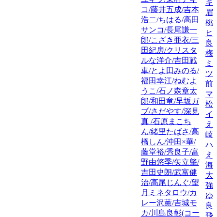
キ
コ/藤井五成/吉本
眉
浩二/ちはる/高田
桃
サンコ/長尾謙一
ヒ
郎/こざき亜衣/三
良
田紀房/クリスタ
梅
ルな洋介/吉田戦
ミ
車/とよ田みのる/
ツ
福田幸江/ねむよ
前
うこ/石ノ森章太
マ
郎/和田竜/早坂ガ
松
ブ/さだやす/深見
イ
真 /石原まこち
え
ん/緒里たばさ/高
崎
橋しん/沖田×華/
ハ
藤堂裕/秀良子/富
え
野由悠季/矢立肇/
海
吉田史朗/武富健
大
治/高尾じんぐ/望
強
月ミネタロウ/カ
ゆ
レー沢薫/吉城モ
良
カ/川島良彰(コー
飛