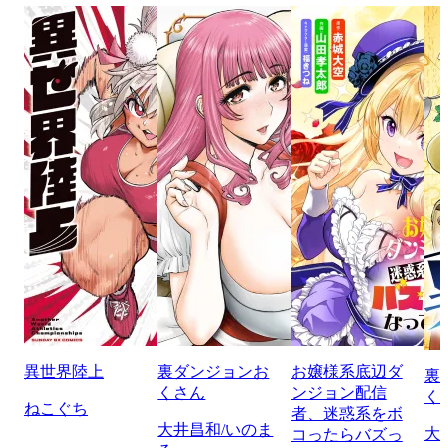
異世界陸上
裏ダンジョンお
お嬢様系底辺ダ
裏
くさん
ンジョン配信
く
ねこぐち
者、迷惑系をボ
大井昌和/いのま
大
コったらバズっ