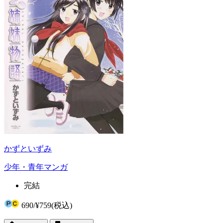
かずといずみ
少年・青年マンガ
完結
690
/
¥759
(税込)