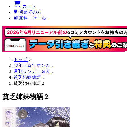
カート
初めての方
無料・セール
トップ
＞
少年・青年マンガ
＞
月刊サンデーＧＸ
＞
貧乏姉妹物語
＞
貧乏姉妹物語 2
貧乏姉妹物語 2