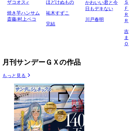
ザコオス♂
ほどけぬもの
Ｓ
かわいい君と今
Ｆ
日もデキない
焼き芋ハンサム
祐木すずこ
Ｒ
斎藤/村上ペコ
川戸春明
Ｒ
完結
吉
ま
Ｏ
月刊サンデーＧＸの作品
もっと見る