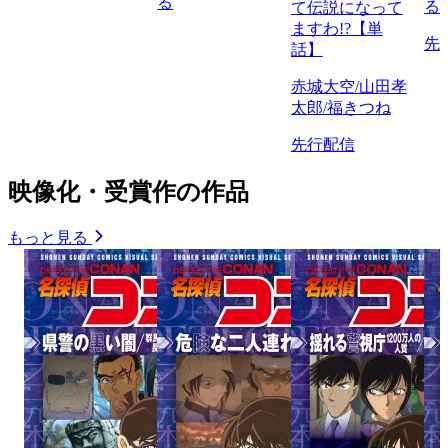
る
る
て伝説になって
ますわ!?【単
先
話】
赤城大空/山田孝
太郎/福きつね
先行配信
映像化・受賞作の作品
もっと見る