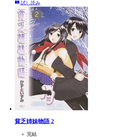
試し読み
貧乏姉妹物語 2
完結