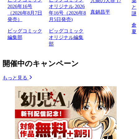
九条の大罪 17
薬
2026年16号
オリジナル 2026
と
真鍋昌平
（2026年8月7日
年16号（2026年8
謎
発売）
月5日発売)
倉
ビッグコミック
ビッグコミック
夏
編集部
オリジナル編集
部
開催中のキャンペーン
もっと見る