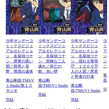
少年サンデーコ
少年サンデーコ
少年サンデーコ
少
ミックスビジュ
ミックスビジュ
ミックスビジュ
ミ
アルセレクショ
アルセレクショ
アルセレクショ
ア
ン 名探偵コナ
ン 名探偵コナ
ン 名探偵コナ
ン
ン 県警の黒い
ン 危険な二人
ン 揺れる警視
ン
闇／群馬と長
連れ／死亡の
庁 １２００万
二
野 県境の遺体
館、赤い壁
人の人質／悪意
青
と聖者の行進
青山剛昌/TMS/V
青山剛
昌/
１Studio/第１ス
昌/TMS/V1 Studio
青山剛
完
タジオ
昌/TMS/V1 Studio
完結
完結
完結