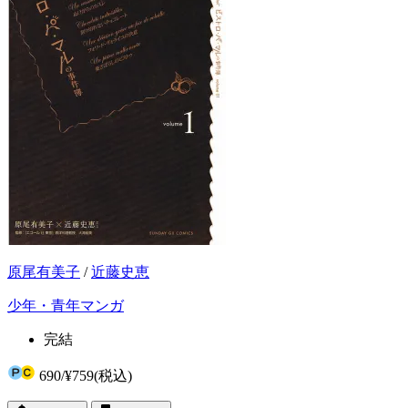
原尾有美子
/
近藤史恵
少年・青年マンガ
完結
690
/
¥759
(税込)