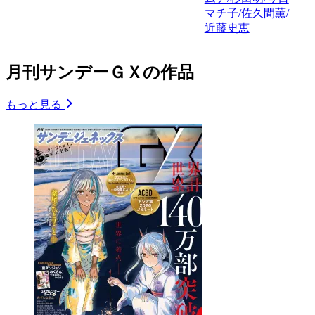
マチ子/佐久間薫/
近藤史恵
月刊サンデーＧＸの作品
もっと見る