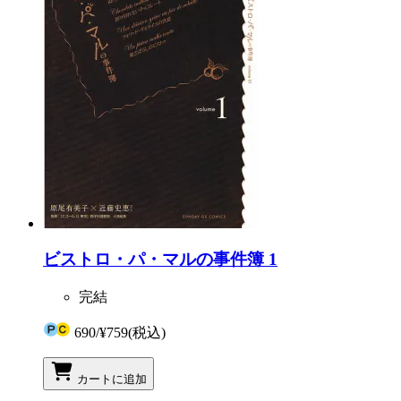
ビストロ・パ・マルの事件簿 1
完結
690
/
¥759
(税込)
カートに追加