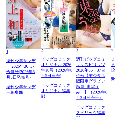
2
3
4
1
ビッグコミック
週刊ビッグコミ
ミ
週刊少年サンデ
オリジナル 2026
ックスピリッツ
ま
ー 2026年36･37
12
年16号（2026年8
2026年36・37合
合併号(2026年8
月5日発売)
併号【デジタル
月5日発売号)
青
版限定グラビア
ビッグコミック
増量｢東雲う
週刊少年サンデ
オリジナル編集
み」】（2026年8
ー編集部
部
月3日発売号）
ビッグコミック
スピリッツ編集