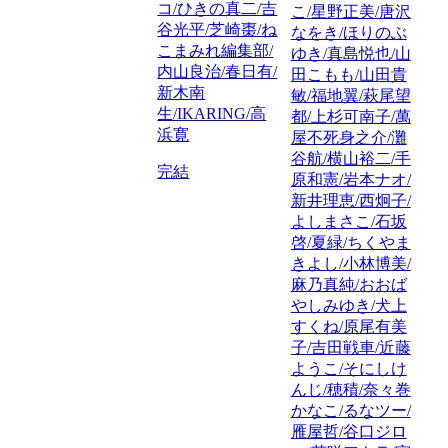
コ/ひきの真二/吉
こ/星野正美/唐沢
谷光平/芝崎棗/ね
なをき/ほりのぶ
こまみれ編集部/
ゆき/真島悦也/山
内山良治/春日有/
田こもも/山田貴
新木南
敏/福地翼/萩尾望
生/IKARING/高
都/上杉可南子/萬
浜寛
屋不死身之介/灘
谷航/横山裕二/手
完結
原和憲/岩本ナオ/
新井理恵/西炯子/
よしまさこ/石坂
啓/夏緑/ちくやま
きよし/小林博美/
麻乃真純/おおば
やしみゆき/犬上
すくね/原尾有美
子/吉田戦車/近藤
ようこ/そにしけ
んじ/穂積/奈々巻
かなこ/るなツー/
雁屋哲/谷口ジロ