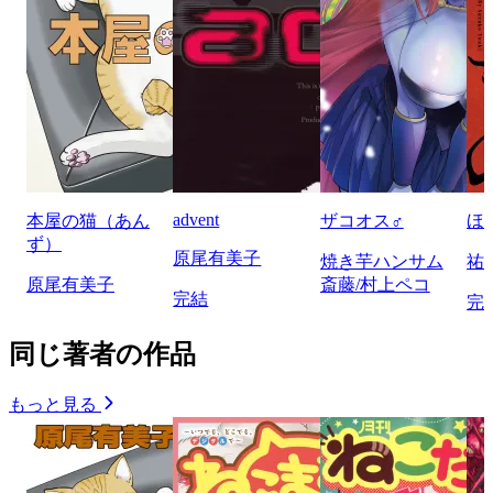
advent
本屋の猫（あん
ザコオス♂
ほ
ず）
原尾有美子
焼き芋ハンサム
祐
原尾有美子
斎藤/村上ペコ
完結
完
同じ著者の作品
もっと見る