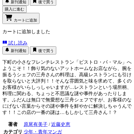
新刊通知
後で買う
購入に進む
カートに追加
カートに追加しました
試し読み
新刊通知
後で買う
下町の小さなフレンチレストラン「ビストロ・パ・マル」へ
ようこそ！！飾り気のないアットホームなお店ながら、腕を
振るうシェフの三舟さんの料理は、高級レストランにも引け
を取らないと大評判！！そんな雰囲気と味を求めて、多くの
お客様がいらしっしゃいますが…レストランという場所柄、
料理に関わる、ちょっと不思議な謎や事件があったりしま
す。ふだんは無口で無愛想な三舟シェフですが、お客様のな
にげない言葉からその謎や事件を鮮やかに解決しちゃうんで
す！！この店の一番の謎は…もしかして三舟さん！？
著者
原尾有美子
/
近藤史恵
カテゴリ
少年・青年マンガ