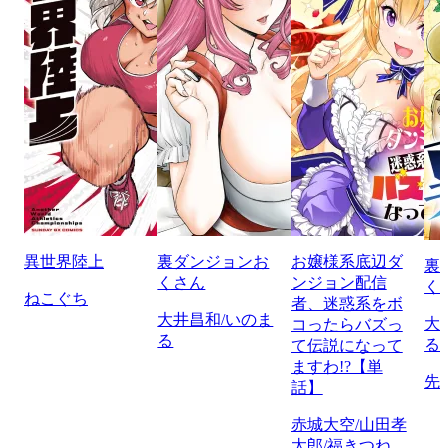
異世界陸上
裏ダンジョンお
お嬢様系底辺ダ
裏
くさん
ンジョン配信
く
ねこぐち
者、迷惑系をボ
大井昌和/いのま
大
コったらバズっ
る
る
て伝説になって
ますわ!?【単
先
話】
赤城大空/山田孝
太郎/福きつね