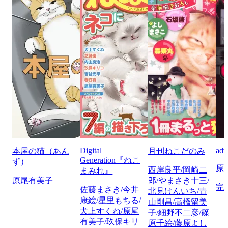
Digital
adv
本屋の猫（あん
月刊ねこだのみ
Generation『ねこ
ず）
原
西岸良平/岡崎二
まみれ』
原尾有美子
郎/やまさき十三/
完
佐藤まさき/今井
北見けんいち/青
康絵/星里もちる/
山剛昌/高橋留美
犬上すくね/原尾
子/細野不二彦/篠
有美子/玖保キリ
原千絵/藤原よし