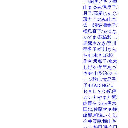
ー/花咲アキラ/室
山まゆみ/秀良子/
月子/高尾じんぐ/
環方このみ/山本
崇一朗/波津彬子/
松島直子/SP☆な
かてま/花輪和一/
黒娜さかき/宮川
亜希子/姫川きら
ら/山本さほ/杉
作/神坂智子/水木
しげる/美里あづ
さ/内山良治/ジョ
ージ秋山/大島弓
子/IKARING/Ｕ
ＲＡＥＶＯ/紀伊
カンナ/やまだ紫/
内藤らぶか/唐木
田忠/佐藤マキ/樹
崎聖/相澤いくえ/
今井康恵/横山キ
ムチ/杉田明/今日