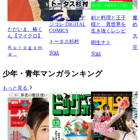
週末キッチン デ
剣と料理と王子
魔
ジコレ DIGITAL
様と 異世界を
め
ただいま、椿く
COMICS
生き抜くレシピ
ん【マイクロ】
大
トータス杉村
樹生ナト
Ｋｕｒｏｇｏｍ
完
完結
ａ．
完結
少年・青年マンガランキング
もっと見る