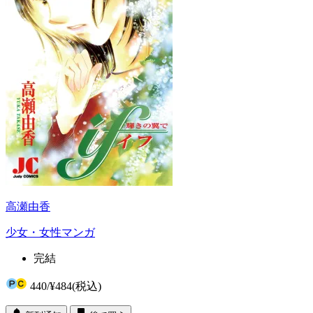
高瀬由香
少女・女性マンガ
完結
440
/
¥484
(税込)