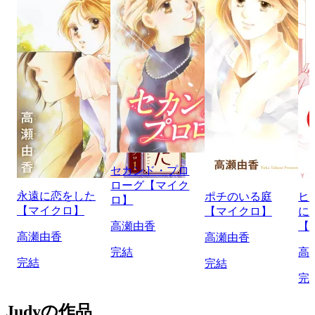
セカンド・プロ
ローグ【マイク
永遠に恋をした
ポチのいる庭
ヒ
ロ】
【マイクロ】
【マイクロ】
に
高瀬由香
【
高瀬由香
高瀬由香
完結
高
完結
完結
完
Judyの作品