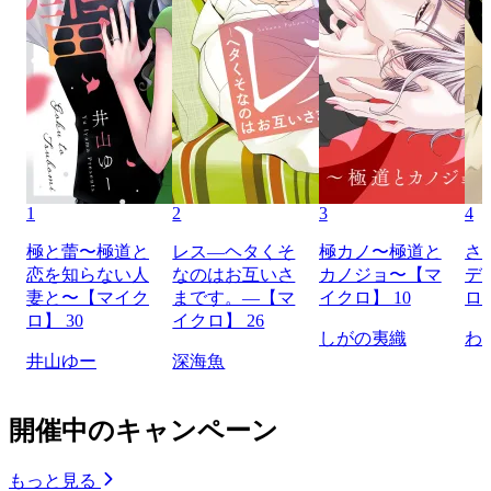
1
2
3
4
極と蕾〜極道と
レス―ヘタくそ
極カノ〜極道と
さ
恋を知らない人
なのはお互いさ
カノジョ〜【マ
デ
妻と〜【マイク
まです。―【マ
イクロ】 10
ロ】
ロ】 30
イクロ】 26
しがの夷織
わ
井山ゆー
深海魚
開催中のキャンペーン
もっと見る