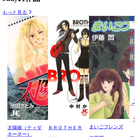
もっと見る
まいごフレンズ
太陽娘（ティダ
ＢＲＯＴＨＥＲ
ネーネー）