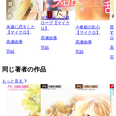
セカンド・プロ
ローグ【マイク
永遠に恋をした
小春姫の乱心
世
ロ】
【マイクロ】
【マイクロ】
す
高瀬由香
ロ
高瀬由香
高瀬由香
完結
高
完結
完結
完
同じ著者の作品
もっと見る