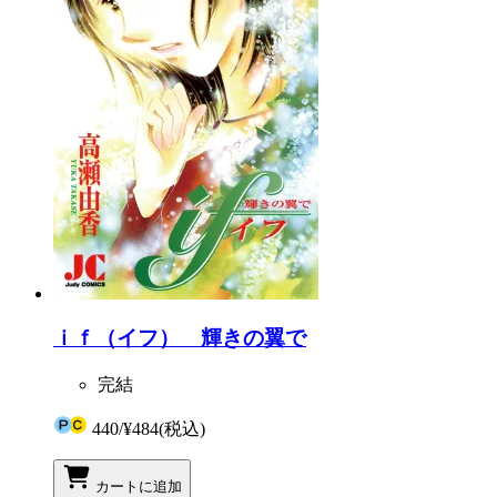
ｉｆ（イフ） 輝きの翼で
完結
440
/
¥484
(税込)
カートに追加