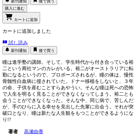
新刊通知
後で買う
購入に進む
カートに追加
カートに追加しました
試し読み
新刊通知
後で買う
瞳は進学塾の講師。そして、学生時代から付き合っている裕
二という商社マンのカレがいる。裕二がオーストラリアに転
勤になるというので、プロポーズされるが、瞳の体は、慢性
骨髄性白血病に侵されていた。ドナー移植をしないと、３年
の命、子供を産むことすらあやうい。そんな瞳は死への恐怖
で人生を明るく見ることができなくなってしまう。裕二とも
会うことができなくなった。そんな中、同じ病で、苦しんだ
が、手のひらに入る幸せを見出した先輩に出会う。それが突
破口となり、瞳は新たな人生観をもつことができるようにな
り!?
著者
高瀬由香