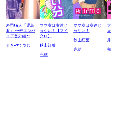
寿司職人『児島
ママ友は友達じ
ママ友は友達じ
フ
渡』 〜寿エンパ
ゃない！【マイ
ゃない！
ゃ
イア番外編〜
クロ】
秋山紅葉
井
せきやてつじ
秋山紅葉
完結
完
完結