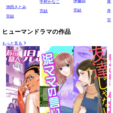
伊藤悶
異
中村かなこ
池田さとみ
完結
井
完結
完結
完
ヒューマンドラマの作品
もっと見る