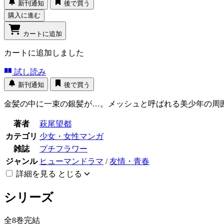
新刊通知
後で買う
購入に進む
カートに追加
カートに追加しました
試し読み
新刊通知
後で買う
金髪の中に一束の銀髪が…。メッシュと呼ばれる美少年の周
著者
萩尾望都
カテゴリ
少女・女性マンガ
雑誌
プチフラワー
ジャンル
ヒューマンドラマ
/
友情・青春
詳細を見る
とじる
シリーズ
全8巻完結