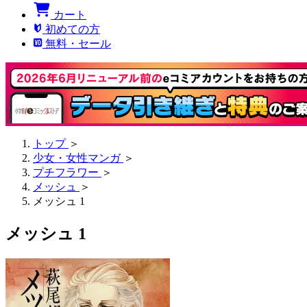
カート
初めての方
無料・セール
トップ
＞
少女・女性マンガ
＞
プチフラワー
＞
メッシュ
＞
メッシュ 1
メッシュ 1