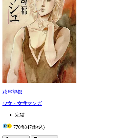
萩尾望都
少女・女性マンガ
完結
770
/
¥847
(税込)