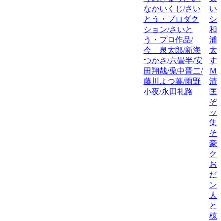
なかいくじ/さい
い
とう・プロダク
シ
ション/さいと
和
う・プロ作品/
浦
今 泉太郎/新海
太
つかさ/六畳半/安
す
田翔哉/兎中晋二/
Ｍ
藤川よつ葉/雨野
清
小夜/永田礼路
匡
ぞ
ッ
集
そ
豪
ク
お
だ
ン
人
と
椋