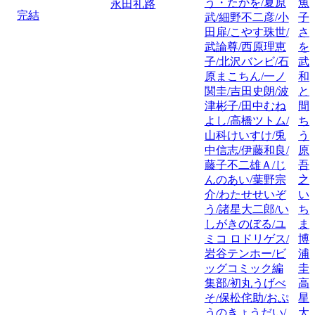
う・たかを/夏原
魚
永田礼路
完結
武/細野不二彦/小
子
田扉/こやす珠世/
さ
武論尊/西原理恵
を
子/北沢バンビ/石
武
原まこちん/一ノ
和
関圭/吉田史朗/波
と
津彬子/田中むね
間
よし/高橋ツトム/
ち
山科けいすけ/兎
う
中信志/伊藤和良/
原
藤子不二雄Ａ/じ
吾
んのあい/葉野宗
之
介/わたせせいぞ
い
う/諸星大二郎/い
ち
しがきのぼる/ユ
ま
ミコ ロドリゲス/
博
岩谷テンホー/ビ
浦
ッグコミック編
圭
集部/初丸うげべ
高
そ/保松侘助/おぷ
星
うのきょうだい/
太