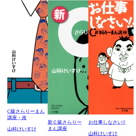
C級さらりーまん
講座・改
新Ｃ級さらりー
お仕事しなさい!!
まん講座
山科けいすけ
山科けいすけ