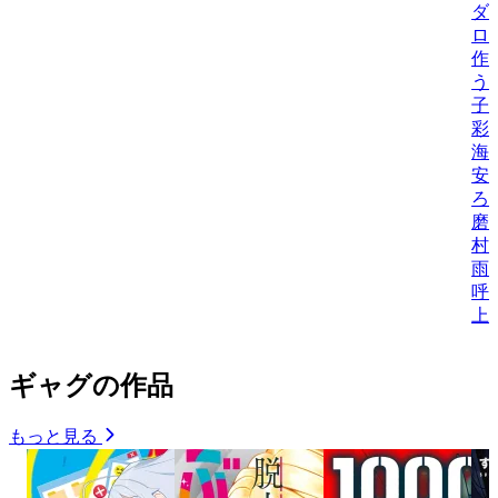
ダ
ロ
作
う
子
彩
海
安
ろ
磨
村
雨
呼
上
ギャグの作品
もっと見る