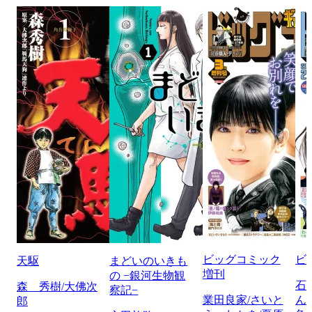
ビッグコミック
ビ
天駆
まどいのいきも
増刊
の −銀河生物観
石
森 秀樹/大佛次
察記−
業田良家/さいと
ん
郎