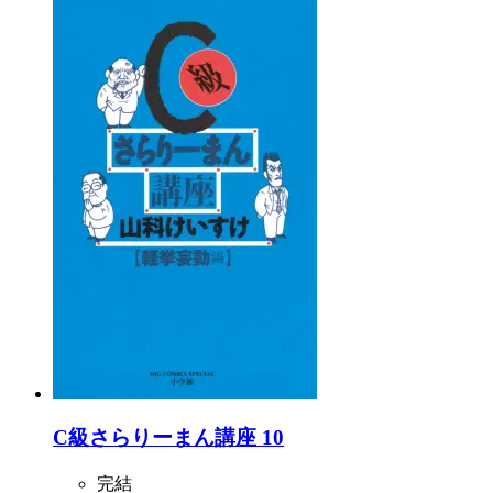
C級さらりーまん講座 10
完結