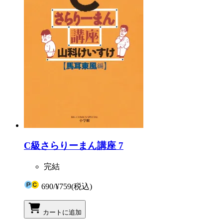
C級さらりーまん講座 7
完結
690
/
¥759
(税込)
カートに追加