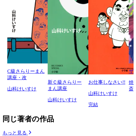
C級さらりーまん
ザ
講座・改
新Ｃ級さらりー
お仕事しなさい!!
焼
まん講座
山科けいすけ
斎
山科けいすけ
山科けいすけ
完結
同じ著者の作品
もっと見る