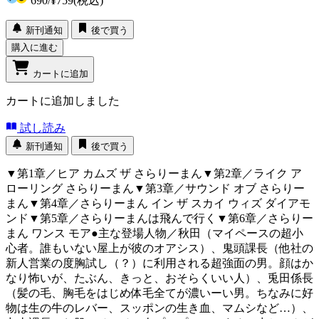
690
/
¥759
(税込)
新刊通知
後で買う
購入に進む
カートに追加
カートに追加しました
試し読み
新刊通知
後で買う
▼第1章／ヒア カムズ ザ さらりーまん▼第2章／ライク ア
ローリング さらりーまん▼第3章／サウンド オブ さらりー
まん▼第4章／さらりーまん イン ザ スカイ ウィズ ダイアモ
ンド▼第5章／さらりーまんは飛んで行く▼第6章／さらりー
まん ワンス モア●主な登場人物／秋田（マイペースの超小
心者。誰もいない屋上が彼のオアシス）、鬼頭課長（他社の
新人営業の度胸試し（？）に利用される超強面の男。顔はか
なり怖いが、たぶん、きっと、おそらくいい人）、兎田係長
（髪の毛、胸毛をはじめ体毛全てが濃いーい男。ちなみに好
物は生の牛のレバー、スッポンの生き血、マムシなど…）、