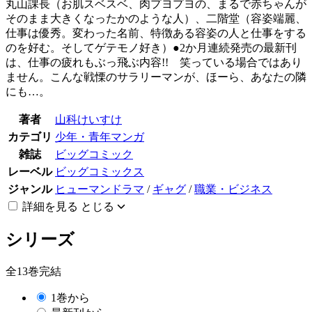
丸山課長（お肌スベスベ、肉プヨプヨの、まるで赤ちゃんが
そのまま大きくなったかのような人）、二階堂（容姿端麗、
仕事は優秀。変わった名前、特徴ある容姿の人と仕事をする
のを好む。そしてゲテモノ好き）●2か月連続発売の最新刊
は、仕事の疲れもぶっ飛ぶ内容!! 笑っている場合ではあり
ません。こんな戦慄のサラリーマンが、ほーら、あなたの隣
にも…。
著者
山科けいすけ
カテゴリ
少年・青年マンガ
雑誌
ビッグコミック
レーベル
ビッグコミックス
ジャンル
ヒューマンドラマ
/
ギャグ
/
職業・ビジネス
詳細を見る
とじる
シリーズ
全13巻完結
1巻から