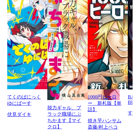
てくのぱにっく
1000円ヒーロ
BA
BU
ゆにばーす
ー 新札版【単
脱力ギャル、ブ
話】
す
ラック職場にぶ
伏見ダイキ
ちかます【マイ
焼き芋ハンサム
クロ】
斎藤/村上ペコ