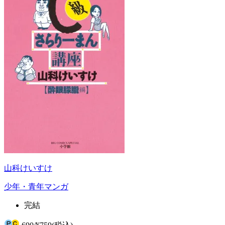
山科けいすけ
少年・青年マンガ
完結