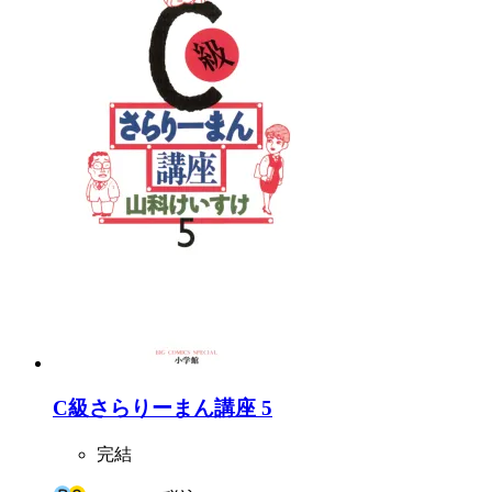
C級さらりーまん講座 5
完結