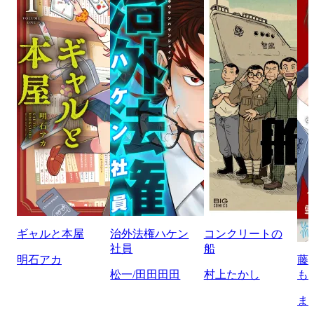
ギャルと本屋
治外法権ハケン
コンクリートの
社員
船
明石アカ
藤
松一/田田田田
村上たかし
も
ま