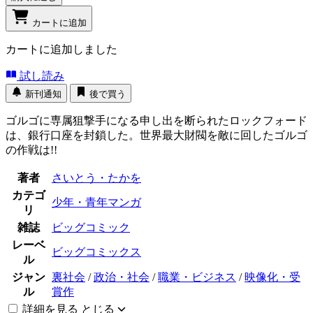
カートに追加
カートに追加しました
試し読み
新刊通知
後で買う
ゴルゴに専属狙撃手になる申し出を断られたロックフォード
は、銀行口座を封鎖した。世界最大財閥を敵に回したゴルゴ
の作戦は!!
著者
さいとう・たかを
カテゴ
少年・青年マンガ
リ
雑誌
ビッグコミック
レーベ
ビッグコミックス
ル
ジャン
裏社会
/
政治・社会
/
職業・ビジネス
/
映像化・受
ル
賞作
詳細を見る
とじる