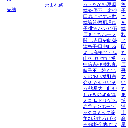
う・たかを/夏原
魚
永田礼路
完結
武/細野不二彦/小
子
田扉/こやす珠世/
さ
武論尊/西原理恵
を
子/北沢バンビ/石
武
原まこちん/一ノ
和
関圭/吉田史朗/波
と
津彬子/田中むね
間
よし/高橋ツトム/
ち
山科けいすけ/兎
う
中信志/伊藤和良/
原
藤子不二雄Ａ/じ
吾
んのあい/葉野宗
之
介/わたせせいぞ
い
う/諸星大二郎/い
ち
しがきのぼる/ユ
ま
ミコ ロドリゲス/
博
岩谷テンホー/ビ
浦
ッグコミック編
圭
集部/初丸うげべ
高
そ/保松侘助/おぷ
星