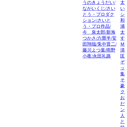
うのきょうだい/
太
なかいくじ/さい
い
とう・プロダク
シ
ション/さいと
和
う・プロ作品/
浦
今 泉太郎/新海
太
つかさ/六畳半/安
す
田翔哉/兎中晋二/
Ｍ
藤川よつ葉/雨野
清
小夜/永田礼路
匡
ぞ
ッ
集
そ
豪
ク
お
だ
ン
人
と