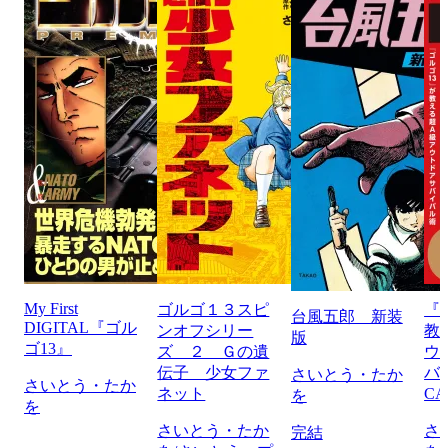
My First
ゴルゴ１３スピ
『
台風五郎 新装
DIGITAL『ゴル
ンオフシリー
教
版
ゴ13』
ズ ２ Ｇの遺
ウ
伝子 少女ファ
バ
さいとう・たか
さいとう・たか
ネット
CA
を
を
さいとう・たか
さ
完結