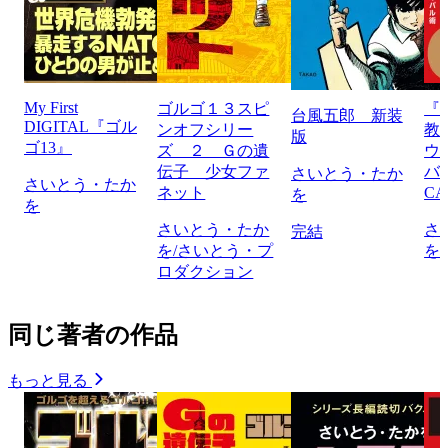
My First
ゴルゴ１３スピ
『
台風五郎 新装
DIGITAL『ゴル
ンオフシリー
教
版
ゴ13』
ズ ２ Ｇの遺
ウ
伝子 少女ファ
バ
さいとう・たか
さいとう・たか
ネット
CA
を
を
さいとう・たか
さ
完結
を/さいとう・プ
を
ロダクション
同じ著者の作品
もっと見る