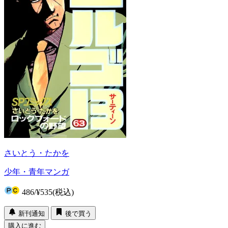
さいとう・たかを
少年・青年マンガ
486
/
¥535
(税込)
新刊通知
後で買う
購入に進む