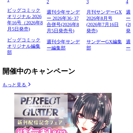
2
3
4
ビッグコミック
週刊少年サンデ
月刊サンデーGX
週
オリジナル 2026
ー 2026年36･37
2026年8月号
ー 
年16号（2026年8
合併号(2026年8
(2026年7月16日
(2
月5日発売)
月5日発売号)
発売)
発
ビッグコミック
週刊少年サンデ
サンデーGX編集
週
オリジナル編集
ー編集部
部
ー
部
開催中のキャンペーン
もっと見る