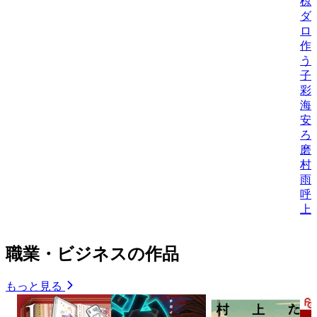
椋
ダ
ロ
作
う
子
彩
海
安
ろ
磨
村
雨
呼
上
職業・ビジネスの作品
もっと見る