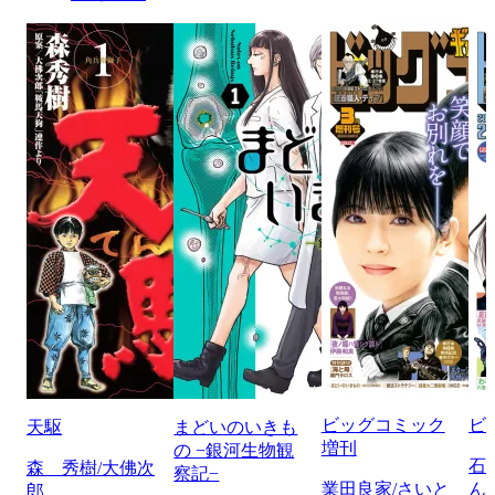
ビッグコミック
ビ
天駆
まどいのいきも
増刊
の −銀河生物観
石
森 秀樹/大佛次
察記−
業田良家/さいと
ん
郎