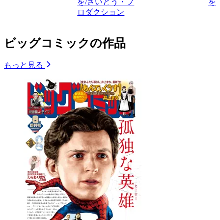
を/さいとう・プ
を
ロダクション
ビッグコミックの作品
もっと見る