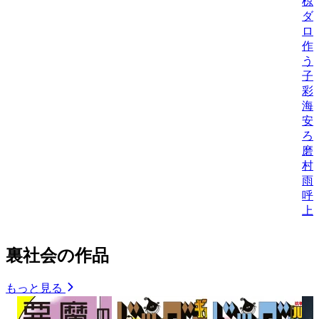
椋
ダ
ロ
作
う
子
彩
海
安
ろ
磨
村
雨
呼
上
裏社会の作品
もっと見る