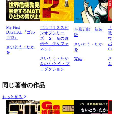
My First
ゴルゴ１３スピ
『
台風五郎 新装
DIGITAL『ゴル
ンオフシリー
教
版
ゴ13』
ズ ２ Ｇの遺
ウ
伝子 少女ファ
バ
さいとう・たか
さいとう・たか
ネット
CA
を
を
さいとう・たか
さ
完結
を/さいとう・プ
を
ロダクション
同じ著者の作品
もっと見る