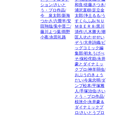
ション/さいと
和良/佐藤さつき/
う・プロ作品/
浦沢直樹/足立金
今 泉太郎/新海
太郎/浄土るる/う
つかさ/六畳半/安
すくらふみ/ＮＵ
田翔哉/兎中晋二/
ＭＢＥＲ８/黒川
藤川よつ葉/雨野
清作/八木勝大/潮
小夜/永田礼路
匡人/わたせせい
ぞう/大井詩織/ビ
ッグコミック編
集部/初丸うげべ
そ/保松侘助/永井
豪とダイナミッ
クプロ/神羊弱虫/
おぷうのきょう
だい/今泉忠明/ダ
ンプ松本/平塚雅
人/手塚治虫/さい
とう・プロ作品/
椋洸介/永井豪＆
ダイナミックプ
ロ/さいとうプロ