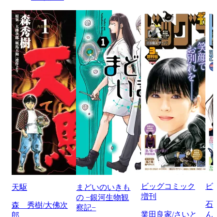
ビッグコミック
ビ
天駆
まどいのいきも
増刊
の −銀河生物観
石
森 秀樹/大佛次
察記−
業田良家/さいと
ん
郎