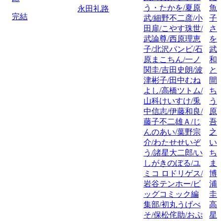
う・たかを/夏原
魚
永田礼路
完結
武/細野不二彦/小
子
田扉/こやす珠世/
さ
武論尊/西原理恵
を
子/北沢バンビ/石
武
原まこちん/一ノ
和
関圭/吉田史朗/波
と
津彬子/田中むね
間
よし/高橋ツトム/
ち
山科けいすけ/兎
う
中信志/伊藤和良/
原
藤子不二雄Ａ/じ
吾
んのあい/葉野宗
之
介/わたせせいぞ
い
う/諸星大二郎/い
ち
しがきのぼる/ユ
ま
ミコ ロドリゲス/
博
岩谷テンホー/ビ
浦
ッグコミック編
圭
集部/初丸うげべ
高
そ/保松侘助/おぷ
星