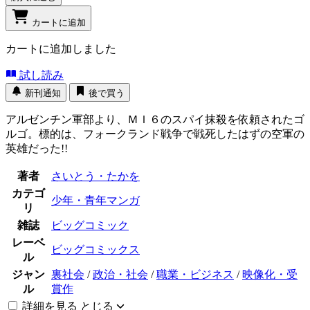
カートに追加
カートに追加しました
試し読み
新刊通知
後で買う
アルゼンチン軍部より、ＭＩ６のスパイ抹殺を依頼されたゴ
ルゴ。標的は、フォークランド戦争で戦死したはずの空軍の
英雄だった!!
著者
さいとう・たかを
カテゴ
少年・青年マンガ
リ
雑誌
ビッグコミック
レーベ
ビッグコミックス
ル
ジャン
裏社会
/
政治・社会
/
職業・ビジネス
/
映像化・受
ル
賞作
詳細を見る
とじる