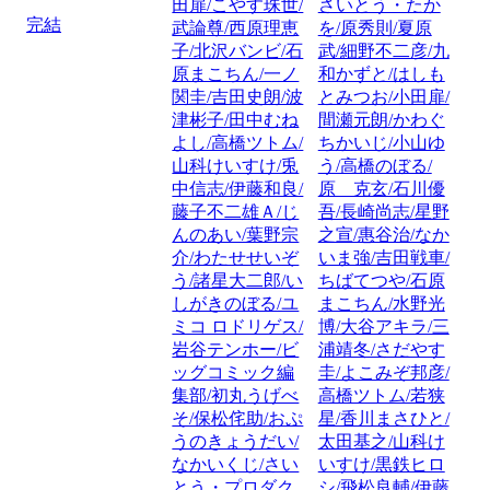
田扉/こやす珠世/
さいとう・たか
完結
武論尊/西原理恵
を/原秀則/夏原
子/北沢バンビ/石
武/細野不二彦/九
原まこちん/一ノ
和かずと/はしも
関圭/吉田史朗/波
とみつお/小田扉/
津彬子/田中むね
間瀬元朗/かわぐ
よし/高橋ツトム/
ちかいじ/小山ゆ
山科けいすけ/兎
う/高橋のぼる/
中信志/伊藤和良/
原 克玄/石川優
藤子不二雄Ａ/じ
吾/長崎尚志/星野
んのあい/葉野宗
之宣/惠谷治/なか
介/わたせせいぞ
いま強/吉田戦車/
う/諸星大二郎/い
ちばてつや/石原
しがきのぼる/ユ
まこちん/水野光
ミコ ロドリゲス/
博/大谷アキラ/三
岩谷テンホー/ビ
浦靖冬/さだやす
ッグコミック編
圭/よこみぞ邦彦/
集部/初丸うげべ
高橋ツトム/若狭
そ/保松侘助/おぷ
星/香川まさひと/
うのきょうだい/
太田基之/山科け
なかいくじ/さい
いすけ/黒鉄ヒロ
とう・プロダク
シ/飛松良輔/伊藤