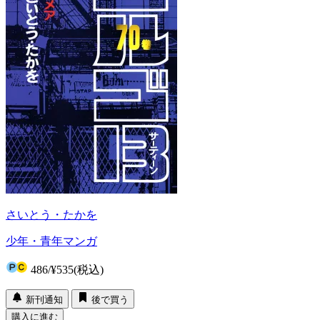
さいとう・たかを
少年・青年マンガ
486
/
¥535
(税込)
新刊通知
後で買う
購入に進む