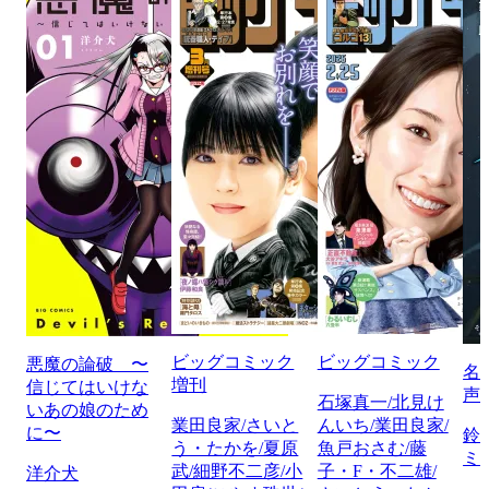
ビッグコミック
ビッグコミック
悪魔の論破 〜
名
増刊
信じてはいけな
声
石塚真一/北見け
いあの娘のため
業田良家/さいと
んいち/業田良家/
に〜
鈴
う・たかを/夏原
魚戸おさむ/藤
ミ
武/細野不二彦/小
子・F・不二雄/
洋介犬