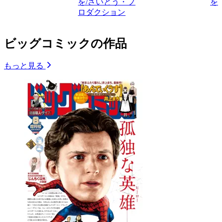
を/さいとう・プ
を
ロダクション
ビッグコミックの作品
もっと見る