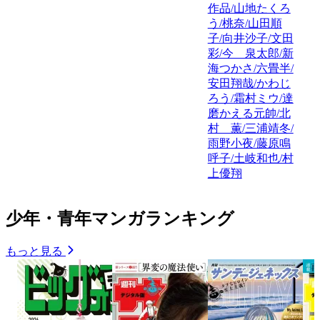
作品/山地たくろ
う/桃奈/山田順
子/向井沙子/文田
彩/今 泉太郎/新
海つかさ/六畳半/
安田翔哉/かわじ
ろう/霜村ミウ/達
磨かえる元帥/北
村 薫/三浦靖冬/
雨野小夜/藤原鳴
呼子/土岐和也/村
上優翔
少年・青年マンガランキング
もっと見る