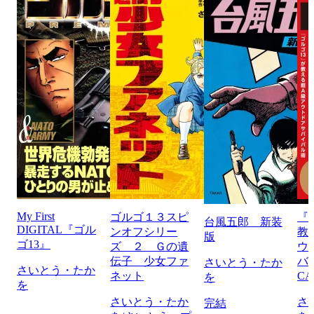
My First
ゴルゴ１３スピ
『
台風五郎 新装
DIGITAL『ゴル
ンオフシリー
教
版
ゴ13』
ズ ２ Ｇの遺
ウ
伝子 少女ファ
バ
さいとう・たか
さいとう・たか
ネット
CA
を
を
さいとう・たか
さ
完結