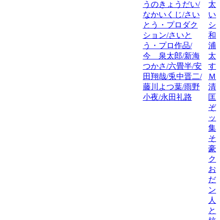
うのきょうだい/
太
なかいくじ/さい
い
とう・プロダク
シ
ション/さいと
和
う・プロ作品/
浦
今 泉太郎/新海
太
つかさ/六畳半/安
す
田翔哉/兎中晋二/
Ｍ
藤川よつ葉/雨野
清
小夜/永田礼路
匡
ぞ
ッ
集
そ
豪
ク
お
だ
ン
人
と