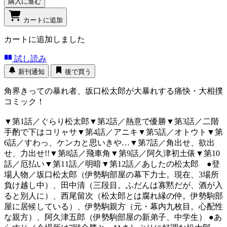
購入に進む
カートに追加
カートに追加しました
試し読み
新刊通知
後で買う
角界きっての暴れ者、坂口松太郎が大暴れする痛快・大相撲
コミック！
▼第1話／ぐらり松太郎▼第2話／熱意で優勝▼第3話／二階
手酌で下はコリャサ▼第4話／アニキ▼第5話／オトウト▼第
6話／すわっ、ケンカと思いきや…▼第7話／角出せ、欲出
せ、力出せ!!▼第8話／飛車角▼第9話／阿久津初土俵▼第10
話／厄払い▼第11話／明暗▼第12話／あしたの松太郎 ●登
場人物／坂口松太郎（伊勢駒部屋の幕下力士。現在、3場所
負け越し中）、田中清（三段目。ふだんは寡黙だが、酒が入
ると別人に）、西尾留次（松太郎とは腐れ縁の仲。伊勢駒部
屋に居候している）、伊勢駒親方（元・幕内九枚目。心配性
な親方）、阿久津五郎（伊勢駒部屋の新弟子、中学生） ●あ