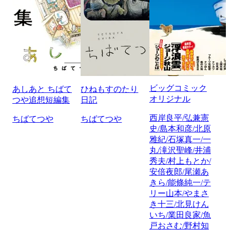
ビッグコミック
あしあと ちばて
ひねもすのたり
オリジナル
つや追想短編集
日記
西岸良平/弘兼憲
ちばてつや
ちばてつや
史/島本和彦/北原
雅紀/石塚真一/一
丸/滝沢聖峰/井浦
秀夫/村上もとか/
安倍夜郎/尾瀬あ
きら/能條純一/テ
リー山本/やまさ
き十三/北見けん
いち/業田良家/魚
戸おさむ/野村知