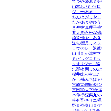
てつや/漆原ミチ/
山本おさむ/谷口
ジロー/石原まこ
ちん/とがしやす
たか/あまやゆう
き/中村真理子/室
井大資/永松潔/高
橋遠州/やまあき
道屯/望月ミネタ
ロウ/カレー沢薫/
山川直人/津村マ
ミ/ビッグコミッ
クオリジナル編
集部/有間しのぶ/
稲井雄人/村上た
かし/楠みちはる/
宮崎克/増田俊也/
市田実/太宰治/福
本伸行/森栗丸/小
林有吾/キリエ/星
野泰視/奥山直/ア
ガサ・クリステ