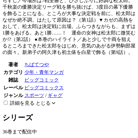
らすじ／今場所は7戦全勝と、ひさしぶりに好調な松太郎。
千秋楽の優勝決定リーグ戦を勝ち抜けば、3度目の幕下優勝
を飾ることになる。ところが大事な決定戦を前に、松太郎は
なぜか絶不調。はたして原因は？（第1話）▼カゼの高熱を
おして、松太郎は決定戦に出場。ふらつきながらも、まずは
1勝をあげる。あと1勝……！ 運命の女神は松太郎に微笑む
か!?（第2話） ●本巻のハイライト／あと少しで十両を狙え
るところまできた松太郎をはじめ、意気のあがる伊勢駒部屋
の面々。新弟子の阿久津も初土俵を白星で飾る（第9話）。
著者
ちばてつや
カテゴリ
少年・青年マンガ
雑誌
ビッグコミック
レーベル
ビッグコミックス
ジャンル
スポーツ
/
ギャグ
詳細を見る
とじる
シリーズ
36巻まで配信中