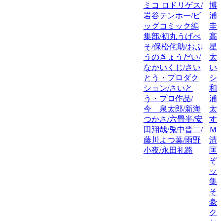
ミコ ロドリゲス/
博
岩谷テンホー/ビ
浦
ッグコミック編
圭
集部/初丸うげべ
高
そ/保松侘助/おぷ
星
うのきょうだい/
太
なかいくじ/さい
い
とう・プロダク
シ
ション/さいと
和
う・プロ作品/
浦
今 泉太郎/新海
太
つかさ/六畳半/安
す
田翔哉/兎中晋二/
Ｍ
藤川よつ葉/雨野
清
小夜/永田礼路
匡
ぞ
ッ
集
そ
豪
ク