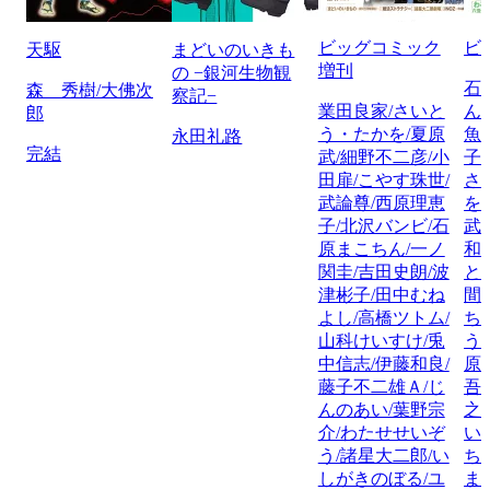
ビッグコミック
ビ
天駆
まどいのいきも
増刊
の −銀河生物観
石
森 秀樹/大佛次
察記−
業田良家/さいと
ん
郎
う・たかを/夏原
魚
永田礼路
完結
武/細野不二彦/小
子
田扉/こやす珠世/
さ
武論尊/西原理恵
を
子/北沢バンビ/石
武
原まこちん/一ノ
和
関圭/吉田史朗/波
と
津彬子/田中むね
間
よし/高橋ツトム/
ち
山科けいすけ/兎
う
中信志/伊藤和良/
原
藤子不二雄Ａ/じ
吾
んのあい/葉野宗
之
介/わたせせいぞ
い
う/諸星大二郎/い
ち
しがきのぼる/ユ
ま