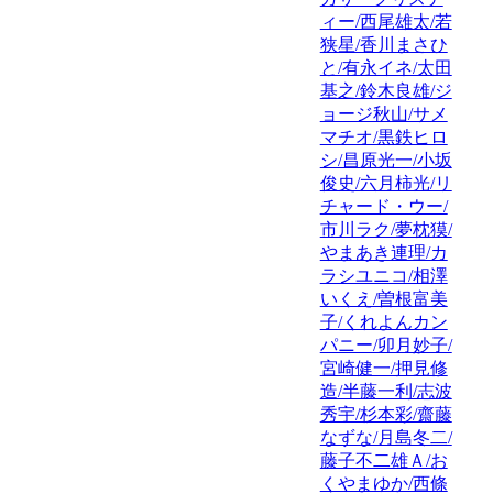
ィー/西尾雄太/若
狭星/香川まさひ
と/有永イネ/太田
基之/鈴木良雄/ジ
ョージ秋山/サメ
マチオ/黒鉄ヒロ
シ/昌原光一/小坂
俊史/六月柿光/リ
チャード・ウー/
市川ラク/夢枕獏/
やまあき連理/カ
ラシユニコ/相澤
いくえ/曽根富美
子/くれよんカン
パニー/卯月妙子/
宮崎健一/押見修
造/半藤一利/志波
秀宇/杉本彩/齋藤
なずな/月島冬二/
藤子不二雄Ａ/お
くやまゆか/西條