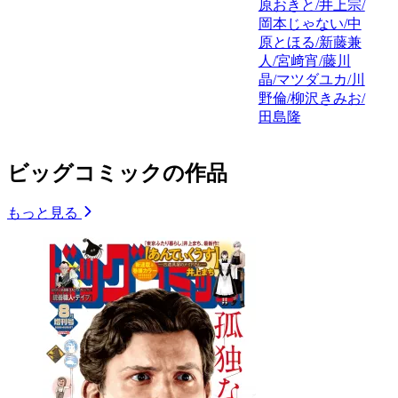
原おきと/井上宗/
岡本じゃない/中
原とほる/新藤兼
人/宮﨑宵/藤川
晶/マツダユカ/川
野倫/柳沢きみお/
田島隆
ビッグコミックの作品
もっと見る