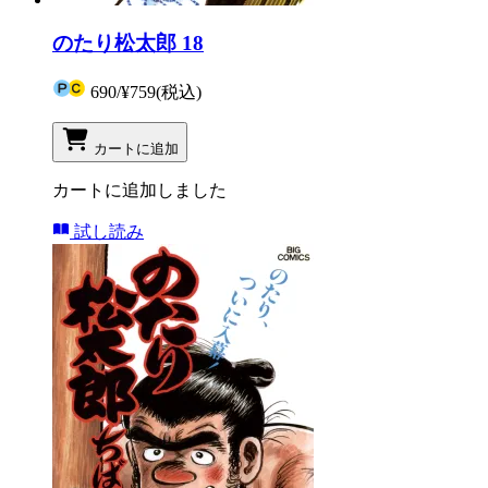
のたり松太郎 18
690
/
¥759
(税込)
カートに追加
カートに追加しました
試し読み