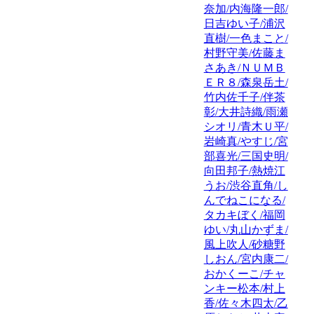
奈加/内海隆一郎/
日吉ゆい子/浦沢
直樹/一色まこと/
村野守美/佐藤ま
さあき/ＮＵＭＢ
ＥＲ８/森泉岳土/
竹内佐千子/伴茶
彰/大井詩織/雨瀬
シオリ/青木Ｕ平/
岩崎真/やすじ/宮
部喜光/三国史明/
向田邦子/熱焼江
うお/渋谷直角/し
んでねこになる/
タカキぼく/福岡
ゆい/丸山かずま/
風上吹人/砂糖野
しおん/宮内康二/
おかくーこ/チャ
ンキー松本/村上
香/佐々木四太/乙