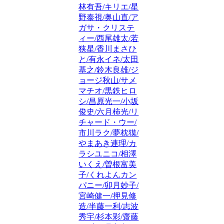
林有吾/キリエ/星
野泰視/奥山直/ア
ガサ・クリステ
ィー/西尾雄太/若
狭星/香川まさひ
と/有永イネ/太田
基之/鈴木良雄/ジ
ョージ秋山/サメ
マチオ/黒鉄ヒロ
シ/昌原光一/小坂
俊史/六月柿光/リ
チャード・ウー/
市川ラク/夢枕獏/
やまあき連理/カ
ラシユニコ/相澤
いくえ/曽根富美
子/くれよんカン
パニー/卯月妙子/
宮崎健一/押見修
造/半藤一利/志波
秀宇/杉本彩/齋藤