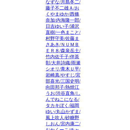
なずな/月島冬二/
藤子不二雄Ａ/お
くやまゆか/西條
奈加/内海隆一郎/
日吉ゆい子/浦沢
直樹/一色まこと/
村野守美/佐藤ま
さあき/ＮＵＭＢ
ＥＲ８/森泉岳土/
竹内佐千子/伴茶
彰/大井詩織/雨瀬
シオリ/青木Ｕ平/
岩崎真/やすじ/宮
部喜光/三国史明/
向田邦子/熱焼江
うお/渋谷直角/し
んでねこになる/
タカキぼく/福岡
ゆい/丸山かずま/
風上吹人/砂糖野
しおん/宮内康二/
おかくーこ/チャ