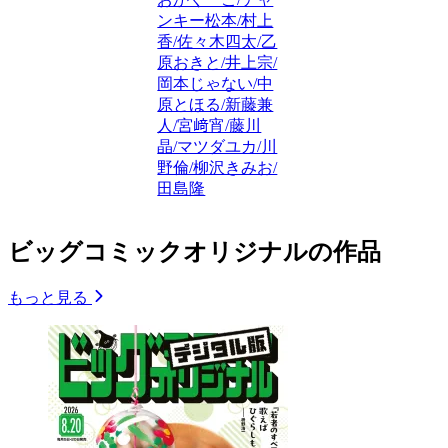
ンキー松本/村上
香/佐々木四太/乙
原おきと/井上宗/
岡本じゃない/中
原とほる/新藤兼
人/宮﨑宵/藤川
晶/マツダユカ/川
野倫/柳沢きみお/
田島隆
ビッグコミックオリジナルの作品
もっと見る