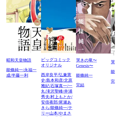
ビッグコミック
昭和天皇物語
哭きの竜〜
哭
オリジナル
Genesis〜
能條純一/永福一
能
西岸良平/弘兼憲
成/半藤一利
能條純一
史/島本和彦/北原
完
完結
雅紀/石塚真一/一
丸/滝沢聖峰/井浦
秀夫/村上もとか/
安倍夜郎/尾瀬あ
きら/能條純一/テ
リー山本/やまさ