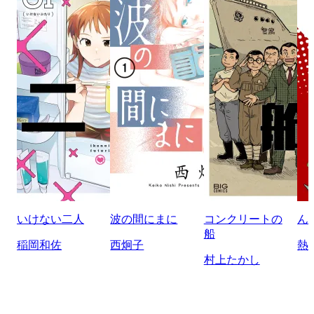
いけない二人
波の間にまに
コンクリートの
ん
船
稲岡和佐
西炯子
熱
村上たかし