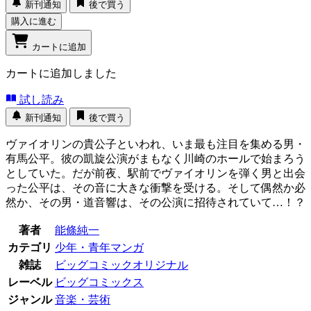
新刊通知
後で買う
購入に進む
カートに追加
カートに追加しました
試し読み
新刊通知
後で買う
ヴァイオリンの貴公子といわれ、いま最も注目を集める男・
有馬公平。彼の凱旋公演がまもなく川崎のホールで始まろう
としていた。だが前夜、駅前でヴァイオリンを弾く男と出会
った公平は、その音に大きな衝撃を受ける。そして偶然か必
然か、その男・道音響は、その公演に招待されていて…！？
著者
能條純一
カテゴリ
少年・青年マンガ
雑誌
ビッグコミックオリジナル
レーベル
ビッグコミックス
ジャンル
音楽・芸術