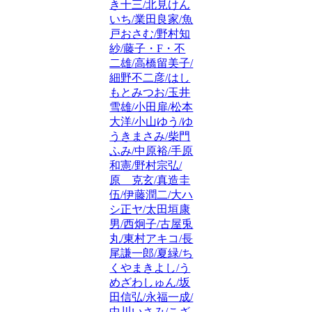
き十三/北見けん
いち/業田良家/魚
戸おさむ/野村知
紗/藤子・F・不
二雄/高橋留美子/
細野不二彦/はし
もとみつお/玉井
雪雄/小田扉/松本
大洋/小山ゆう/ゆ
うきまさみ/柴門
ふみ/中原裕/手原
和憲/野村宗弘/
原 克玄/真造圭
伍/伊藤潤二/大ハ
シ正ヤ/太田垣康
男/西炯子/古屋兎
丸/東村アキコ/長
尾謙一郎/夏緑/ち
くやまきよし/う
めざわしゅん/坂
田信弘/永福一成/
中川いさみ/こざ