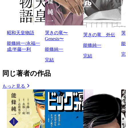
昭和天皇物語
哭きの竜〜
哭
哭きの竜 外伝
Genesis〜
能條純一/永福一
能
能條純一
成/半藤一利
能條純一
完
完結
完結
同じ著者の作品
もっと見る