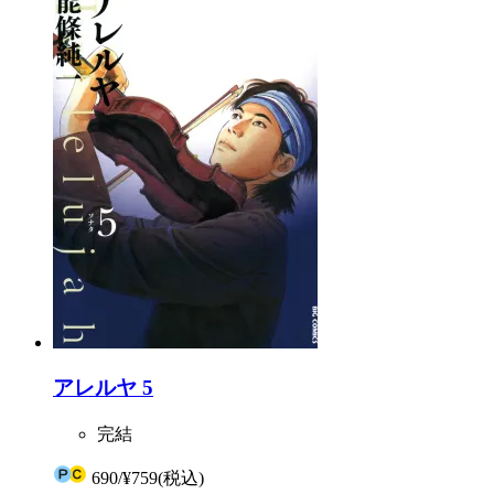
アレルヤ 5
完結
690
/
¥759
(税込)