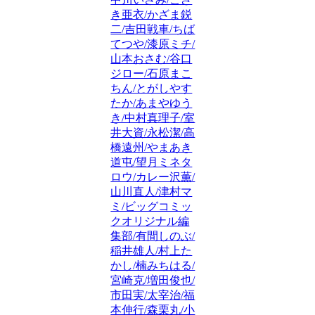
き亜衣/かざま鋭
二/吉田戦車/ちば
てつや/漆原ミチ/
山本おさむ/谷口
ジロー/石原まこ
ちん/とがしやす
たか/あまやゆう
き/中村真理子/室
井大資/永松潔/高
橋遠州/やまあき
道屯/望月ミネタ
ロウ/カレー沢薫/
山川直人/津村マ
ミ/ビッグコミッ
クオリジナル編
集部/有間しのぶ/
稲井雄人/村上た
かし/楠みちはる/
宮崎克/増田俊也/
市田実/太宰治/福
本伸行/森栗丸/小