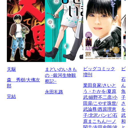
ビッグコミック
ビ
天駆
まどいのいきも
増刊
の −銀河生物観
石
森 秀樹/大佛次
察記−
業田良家/さいと
ん
郎
う・たかを/夏原
魚
永田礼路
完結
武/細野不二彦/小
子
田扉/こやす珠世/
さ
武論尊/西原理恵
を
子/北沢バンビ/石
武
原まこちん/一ノ
和
関圭/吉田史朗/波
と