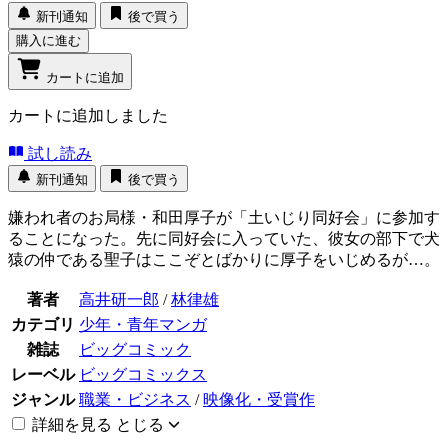
新刊通知
後で買う
購入に進む
カートに追加
カートに追加しました
試し読み
新刊通知
後で買う
嫌われ者のお局様・和田厚子が「土いじり同好会」に参加す
ることになった。先に同好会に入っていた、彼女の部下で犬
猿の仲である聖子はここぞとばかりに厚子をいじめるが…。
著者
高井研一郎
/
林律雄
カテゴリ
少年・青年マンガ
雑誌
ビッグコミック
レーベル
ビッグコミックス
ジャンル
職業・ビジネス
/
映像化・受賞作
詳細を見る
とじる