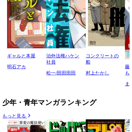
ギャルと本屋
治外法権ハケン
コンクリートの
社員
船
明石アカ
藤
松一/田田田田
村上たかし
も
ま
少年・青年マンガランキング
もっと見る