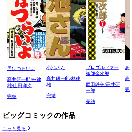
プロゴルファー
小池さん
あ
男はつらいよ
織部金次郎
高井研一郎/林律
高
高井研一郎/林律
武田鉄矢/高井研
雄
雄/山田洋次
完
一郎
完結
完結
完結
ビッグコミックの作品
もっと見る