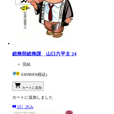
総務部総務課 山口六平太 24
完結
630
/
¥693
(税込)
カートに追加
カートに追加しました
試し読み