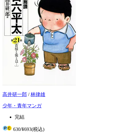
高井研一郎
/
林律雄
少年・青年マンガ
完結
630
/
¥693
(税込)