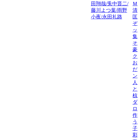
田翔哉/兎中晋二/
Ｍ
藤川よつ葉/雨野
清
小夜/永田礼路
匡
ぞ
ッ
集
そ
豪
ク
お
だ
ン
人
と
椋
ダ
ロ
作
う
子
彩