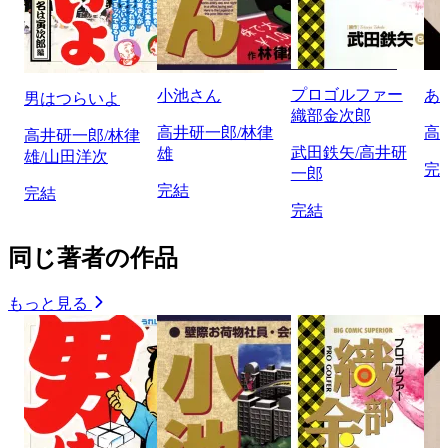
プロゴルファー
小池さん
あ
男はつらいよ
織部金次郎
高井研一郎/林律
高
高井研一郎/林律
武田鉄矢/高井研
雄
雄/山田洋次
完
一郎
完結
完結
完結
同じ著者の作品
もっと見る