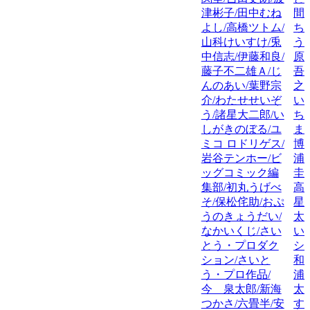
津彬子/田中むね
間
よし/高橋ツトム/
ち
山科けいすけ/兎
う
中信志/伊藤和良/
原
藤子不二雄Ａ/じ
吾
んのあい/葉野宗
之
介/わたせせいぞ
い
う/諸星大二郎/い
ち
しがきのぼる/ユ
ま
ミコ ロドリゲス/
博
岩谷テンホー/ビ
浦
ッグコミック編
圭
集部/初丸うげべ
高
そ/保松侘助/おぷ
星
うのきょうだい/
太
なかいくじ/さい
い
とう・プロダク
シ
ション/さいと
和
う・プロ作品/
浦
今 泉太郎/新海
太
つかさ/六畳半/安
す