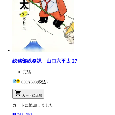
総務部総務課 山口六平太 27
完結
630
/
¥693
(税込)
カートに追加
カートに追加しました
試し読み