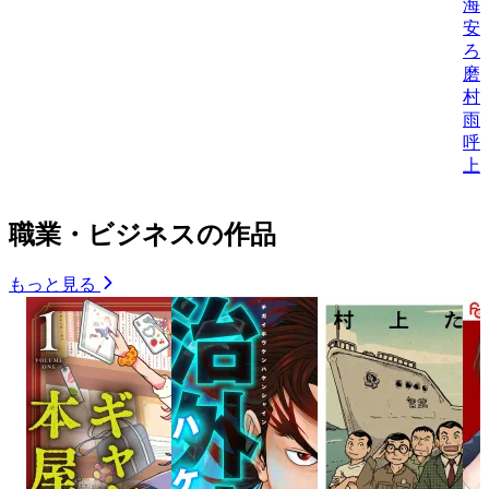
海
安
ろ
磨
村
雨
呼
上
職業・ビジネスの作品
もっと見る