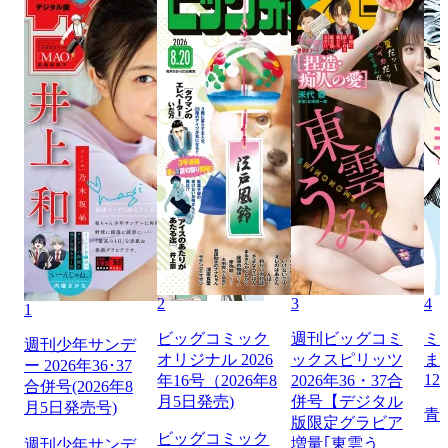
2
3
4
1
ビッグコミック
週刊ビッグコミ
ミ
週刊少年サンデ
オリジナル 2026
ックスピリッツ
ま
ー 2026年36･37
12
年16号（2026年8
2026年36・37合
合併号(2026年8
月5日発売)
併号【デジタル
月5日発売号)
青
版限定グラビア
ビッグコミック
増量｢東雲う
週刊少年サンデ