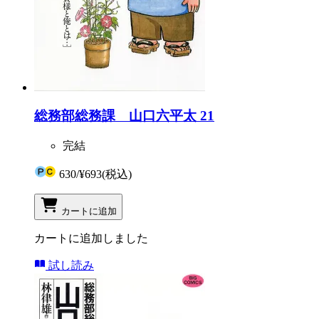
総務部総務課 山口六平太 21
完結
630
/
¥693
(税込)
カートに追加
カートに追加しました
試し読み