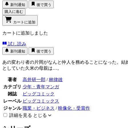
新刊通知
後で買う
購入に進む
カートに追加
カートに追加しました
試し読み
新刊通知
後で買う
あの変わり者の片岡がなんと仲人を務めることになった。結
としていた久米の母親は…。
著者
高井研一郎
/
林律雄
カテゴリ
少年・青年マンガ
雑誌
ビッグコミック
レーベル
ビッグコミックス
ジャンル
職業・ビジネス
/
映像化・受賞作
詳細を見る
とじる