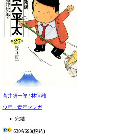
高井研一郎
/
林律雄
少年・青年マンガ
完結
630
/
¥693
(税込)