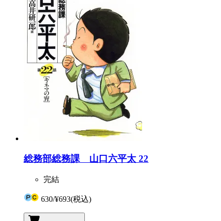
総務部総務課 山口六平太 22
完結
630
/
¥693
(税込)