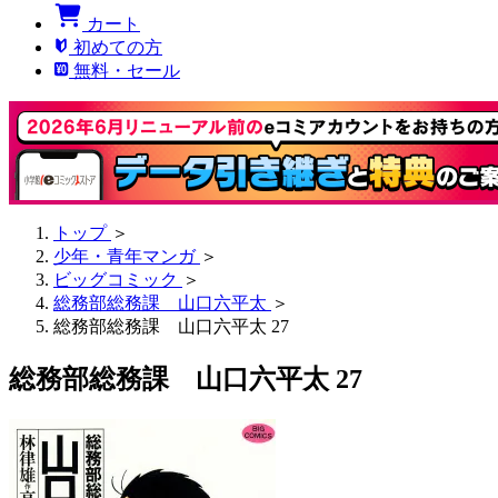
カート
初めての方
無料・セール
トップ
＞
少年・青年マンガ
＞
ビッグコミック
＞
総務部総務課 山口六平太
＞
総務部総務課 山口六平太 27
総務部総務課 山口六平太 27