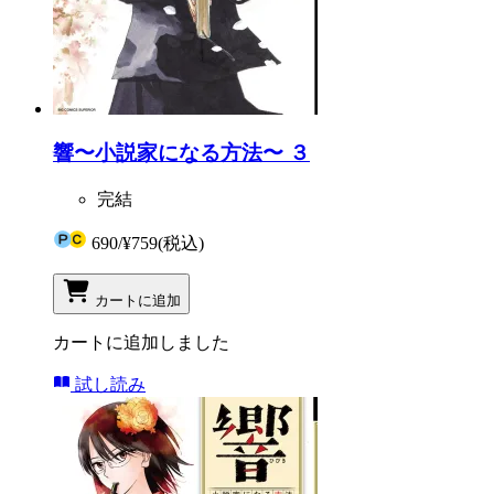
響〜小説家になる方法〜 ３
完結
690
/
¥759
(税込)
カートに追加
カートに追加しました
試し読み