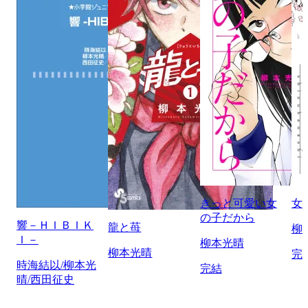
きっと可愛い女
女
の子だから
響－ＨＩＢＩＫ
龍と苺
柳
Ｉ－
柳本光晴
柳本光晴
完
時海結以/柳本光
完結
晴/西田征史