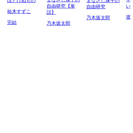
ほどけぬもの
まなざし珠子の
自由研究【単
い
自由研究
祐木すずこ
話】
渡
乃木坂太郎
完結
乃木坂太郎