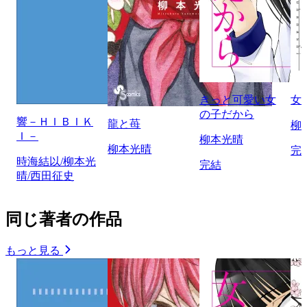
きっと可愛い女
女
の子だから
響－ＨＩＢＩＫ
龍と苺
柳
Ｉ－
柳本光晴
柳本光晴
完
時海結以/柳本光
完結
晴/西田征史
同じ著者の作品
もっと見る