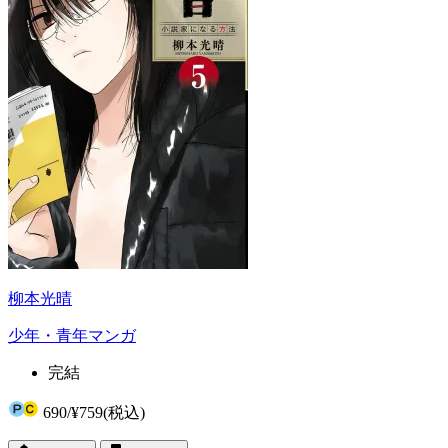
柳本光晴
少年・青年マンガ
完結
690
/
¥759
(税込)