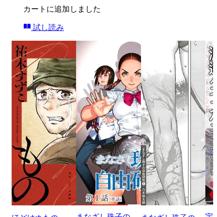
カートに追加しました
試し読み
まなざし珠子の
宇