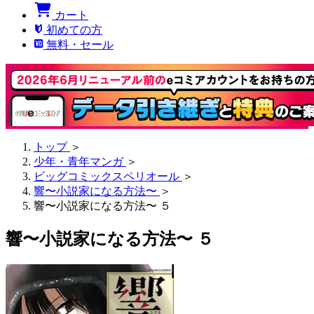
カート
初めての方
無料・セール
トップ
＞
少年・青年マンガ
＞
ビッグコミックスペリオール
＞
響〜小説家になる方法〜
＞
響〜小説家になる方法〜 ５
響〜小説家になる方法〜 ５