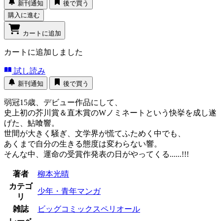
新刊通知
後で買う
購入に進む
カートに追加
カートに追加しました
試し読み
新刊通知
後で買う
弱冠15歳、デビュー作品にして、
史上初の芥川賞＆直木賞のWノミネートという快挙を成し遂
げた、鮎喰響。
世間が大きく騒ぎ、文学界が慌てふためく中でも、
あくまで自分の生きる態度は変わらない響。
そんな中、運命の受賞作発表の日がやってくる......!!!
著者
柳本光晴
カテゴ
少年・青年マンガ
リ
雑誌
ビッグコミックスペリオール