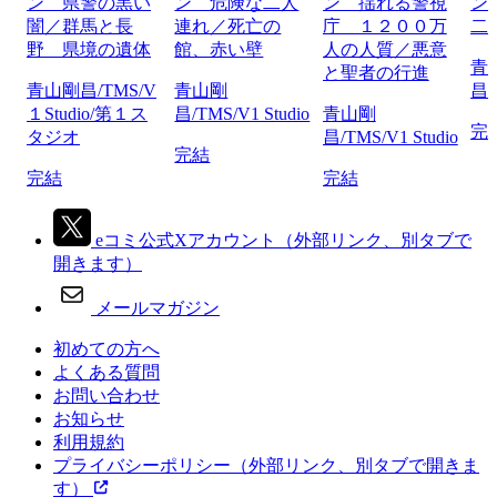
ン 県警の黒い
ン 危険な二人
ン 揺れる警視
ン
闇／群馬と長
連れ／死亡の
庁 １２００万
二
野 県境の遺体
館、赤い壁
人の人質／悪意
青
と聖者の行進
青山剛昌/TMS/V
青山剛
昌/
１Studio/第１ス
昌/TMS/V1 Studio
青山剛
完
タジオ
昌/TMS/V1 Studio
完結
完結
完結
eコミ公式Xアカウント
（外部リンク、別タブで
開きます）
メールマガジン
初めての方へ
よくある質問
お問い合わせ
お知らせ
利用規約
プライバシーポリシー
（外部リンク、別タブで開きま
す）