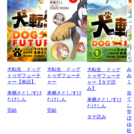
犬転生 ドッグ
犬転生 ドッグ
み
犬転生 ドッグ
トゥザフューチ
トゥザフューチ
み
トゥザフューチ
ャー【単話】
ャー
ミ
ャー【タテ読
み】
来栖さとし/すけ
来栖さとし/すけ
吉
たけしん
たけしん
て
来栖さとし/すけ
し
たけしん
完結
完結
学
タテ読み
ぼ
ゆ
松