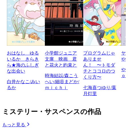
おはなし ゆる
小学館ジュニア
プログラムじゃ
ヤ
いるか きらき
文庫 映画 君
ありませ
や
ら★海のふしぎ
と花火と約束と
ん！ 〜トモダ
や
な出会い
チとココロのつ
時海結以/森こう
ｏ
くり方〜
白井かなこ/みい
へい/細谷まどか/
るか
ｍｉｃｈｉ
七海喜つゆり/葉
月灯里
ミステリー・サスペンスの作品
もっと見る