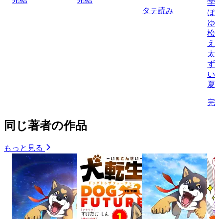
学
タテ読み
ぼ
ゆ
松
え
太
ず
い
夏
完
同じ著者の作品
もっと見る