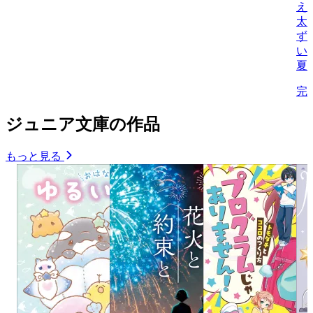
え
太
ず
い
夏
完
ジュニア文庫の作品
もっと見る