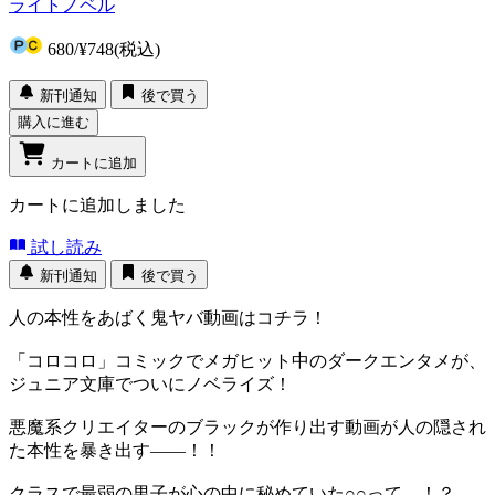
ライトノベル
680
/
¥748
(税込)
新刊通知
後で買う
購入に進む
カートに追加
カートに追加しました
試し読み
新刊通知
後で買う
人の本性をあばく鬼ヤバ動画はコチラ！
「コロコロ」コミックでメガヒット中のダークエンタメが、
ジュニア文庫でついにノベライズ！
悪魔系クリエイターのブラックが作り出す動画が人の隠され
た本性を暴き出す――！！
クラスで最弱の男子が心の中に秘めていた○○って…！？