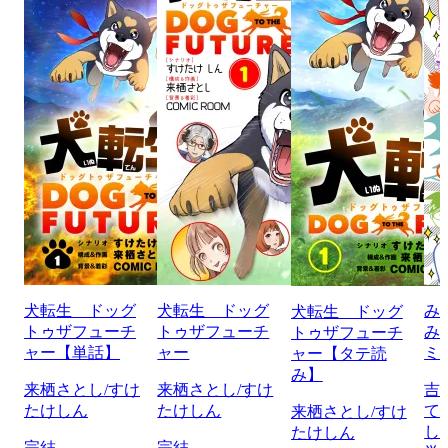
犬転生 ドッグ
犬転生 ドッグ
み
犬転生 ドッグ
トゥザフューチ
トゥザフューチ
み
トゥザフューチ
ャー【単話】
ャー
ミ
ャー【タテ読
み】
来栖さとし/すけ
来栖さとし/すけ
吉
たけしん
たけしん
て
来栖さとし/すけ
し
たけしん
完結
完結