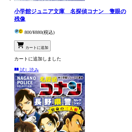
小学館ジュニア文庫 名探偵コナン 隻眼の
残像
800
/
¥880
(税込)
カートに追加
カートに追加しました
試し読み