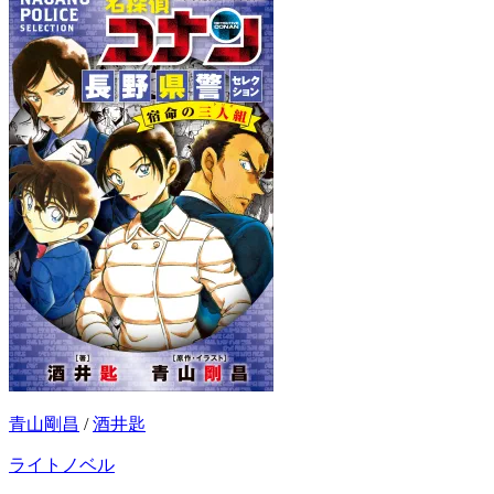
青山剛昌
/
酒井匙
ライトノベル