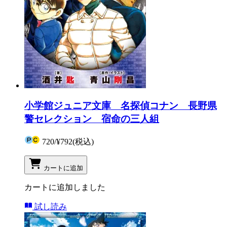
小学館ジュニア文庫 名探偵コナン 長野県
警セレクション 宿命の三人組
720
/
¥792
(税込)
カートに追加
カートに追加しました
試し読み