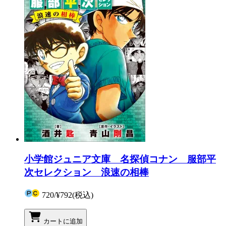
小学館ジュニア文庫 名探偵コナン 服部平
次セレクション 浪速の相棒
720
/
¥792
(税込)
カートに追加