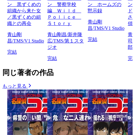
ン 黒ずくめの
ン 警察学校
ン ホームズの
ン
組織から来た女
編 Ｗｉｌｄ
黙示録
ド
／黒ずくめの組
Ｐｏｌｉｃｅ
さ
青山剛
織との再会
Ｓｔｏｒｙ
偵
昌/TMS/V1 Studio
青山剛
青山剛昌/新井隆
青
完結
昌/TMS/V1 Studio
広/TMS/第１スタ
司
ジオ
郎/
完結
完結
完
同じ著者の作品
もっと見る