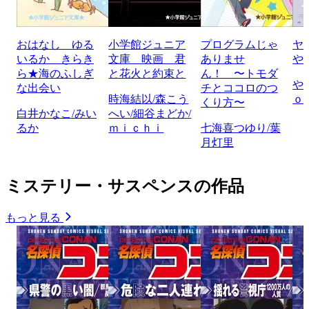
おはなし ゆる
小学館ジュニア
プログラムじゃ
ヤ
いるか きらき
文庫 映画 君
ありませ
や
ら★海のふしぎ
と花火と約束と
ん！ 〜トモダ
や
な出会い
チとココロのつ
時海結以/森こう
ｏ
くり方〜
白井かなこ/みい
へい/細谷まどか/
るか
ｍｉｃｈｉ
七海喜つゆり/葉
月灯里
ミステリー・サスペンスの作品
もっと見る