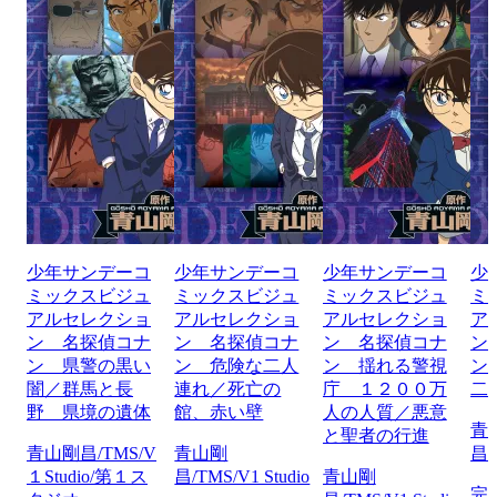
少年サンデーコ
少年サンデーコ
少年サンデーコ
少
ミックスビジュ
ミックスビジュ
ミックスビジュ
ミ
アルセレクショ
アルセレクショ
アルセレクショ
ア
ン 名探偵コナ
ン 名探偵コナ
ン 名探偵コナ
ン
ン 県警の黒い
ン 危険な二人
ン 揺れる警視
ン
闇／群馬と長
連れ／死亡の
庁 １２００万
二
野 県境の遺体
館、赤い壁
人の人質／悪意
青
と聖者の行進
青山剛昌/TMS/V
青山剛
昌/
１Studio/第１ス
昌/TMS/V1 Studio
青山剛
完