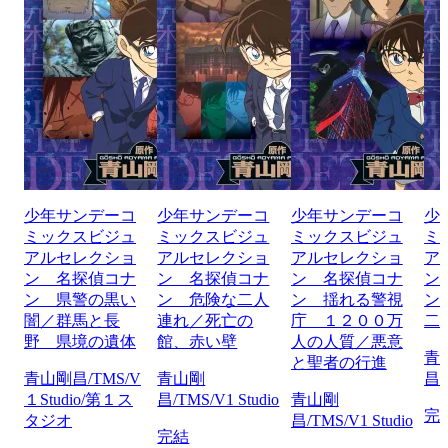
少年サンデーコ
少年サンデーコ
少年サンデーコ
少
ミックスビジュ
ミックスビジュ
ミックスビジュ
ミ
アルセレクショ
アルセレクショ
アルセレクショ
ア
ン 名探偵コナ
ン 名探偵コナ
ン 名探偵コナ
ン
ン 県警の黒い
ン 危険な二人
ン 揺れる警視
ン
闇／群馬と長
連れ／死亡の
庁 １２００万
二
野 県境の遺体
館、赤い壁
人の人質／悪意
青
と聖者の行進
青山剛昌/TMS/V
青山剛
昌/
１Studio/第１ス
昌/TMS/V1 Studio
青山剛
完
タジオ
昌/TMS/V1 Studio
完結