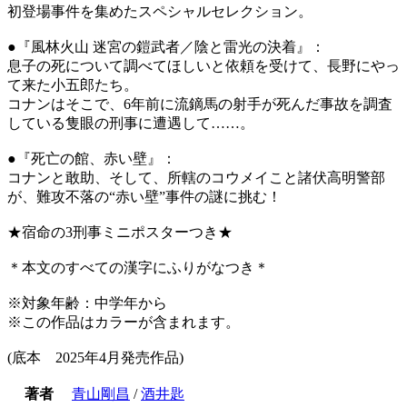
初登場事件を集めたスペシャルセレクション。
●『風林火山 迷宮の鎧武者／陰と雷光の決着』：
息子の死について調べてほしいと依頼を受けて、長野にやっ
て来た小五郎たち。
コナンはそこで、6年前に流鏑馬の射手が死んだ事故を調査
している隻眼の刑事に遭遇して……。
●『死亡の館、赤い壁』：
コナンと敢助、そして、所轄のコウメイこと諸伏高明警部
が、難攻不落の“赤い壁”事件の謎に挑む！
★宿命の3刑事ミニポスターつき★
＊本文のすべての漢字にふりがなつき＊
※対象年齢：中学年から
※この作品はカラーが含まれます。
(底本 2025年4月発売作品)
著者
青山剛昌
/
酒井匙