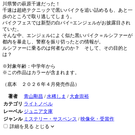
川県警の萩原千速だった！
千速は超絶テクニックで黒いバイクを追い詰めるも、あと一
歩のところで取り逃してしまう。
バイクフェスでは新型の白バイ=エンジェルがお披露目され
ていた。
そんな中、エンジェルによく似た黒いバイク＝ルシファーが
都内を暴走し、警察を振り切ったとの情報が。
ルシファーに乗るのは何者なのか？ そして、その目的と
は？
※対象年齢：中学年から
※この作品はカラーが含まれます。
（底本 ２０２６年４月発売作品）
著者
青山剛昌
/
水稀しま
/
大倉崇裕
カテゴリ
ライトノベル
レーベル
ジュニア文庫
ジャンル
ミステリー・サスペンス
/
映像化・受賞作
詳細を見る
とじる