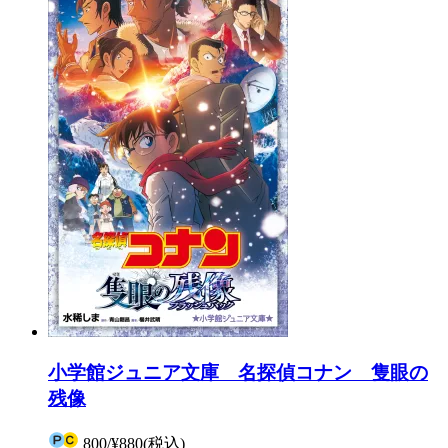
小学館ジュニア文庫 名探偵コナン 隻眼の
残像
800
/
¥880
(税込)