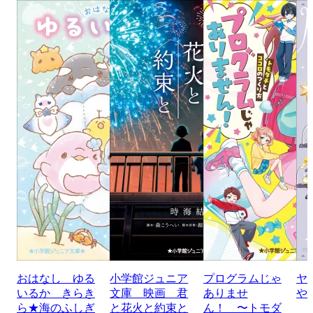
おはなし ゆる
小学館ジュニア
プログラムじゃ
ヤ
いるか きらき
文庫 映画 君
ありませ
や
ら★海のふしぎ
と花火と約束と
ん！ 〜トモダ