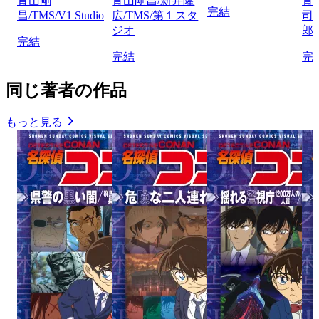
青山剛
青山剛昌/新井隆
青
完結
昌/TMS/V1 Studio
広/TMS/第１スタ
司
ジオ
郎/
完結
完結
完
同じ著者の作品
もっと見る