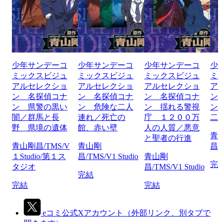
少年サンデーコ
少年サンデーコ
少年サンデーコ
少
ミックスビジュ
ミックスビジュ
ミックスビジュ
ミ
アルセレクショ
アルセレクショ
アルセレクショ
ア
ン 名探偵コナ
ン 名探偵コナ
ン 名探偵コナ
ン
ン 県警の黒い
ン 危険な二人
ン 揺れる警視
ン
闇／群馬と長
連れ／死亡の
庁 １２００万
二
野 県境の遺体
館、赤い壁
人の人質／悪意
青
と聖者の行進
青山剛昌/TMS/V
青山剛
昌/
１Studio/第１ス
昌/TMS/V1 Studio
青山剛
完
タジオ
昌/TMS/V1 Studio
完結
完結
完結
eコミ公式Xアカウント
（外部リンク、別タブで