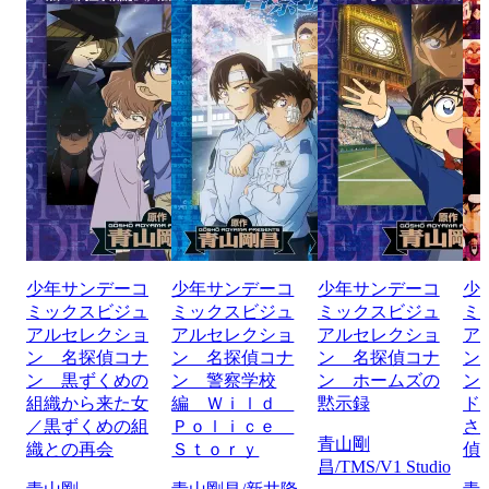
少年サンデーコ
少年サンデーコ
少年サンデーコ
少
ミックスビジュ
ミックスビジュ
ミックスビジュ
ミ
アルセレクショ
アルセレクショ
アルセレクショ
ア
ン 名探偵コナ
ン 名探偵コナ
ン 名探偵コナ
ン
ン 黒ずくめの
ン 警察学校
ン ホームズの
ン
組織から来た女
編 Ｗｉｌｄ
黙示録
ド
／黒ずくめの組
Ｐｏｌｉｃｅ
さ
青山剛
織との再会
Ｓｔｏｒｙ
偵
昌/TMS/V1 Studio