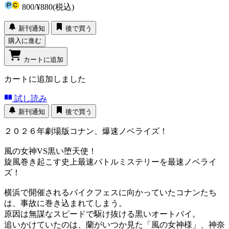
800
/
¥880
(税込)
新刊通知
後で買う
購入に進む
カートに追加
カートに追加しました
試し読み
新刊通知
後で買う
２０２６年劇場版コナン、爆速ノベライズ！
風の女神VS黒い堕天使！
旋風巻き起こす史上最速バトルミステリーを最速ノベライ
ズ！
横浜で開催されるバイクフェスに向かっていたコナンたち
は、事故に巻き込まれてしまう。
原因は無謀なスピードで駆け抜ける黒いオートバイ。
追いかけていたのは、蘭がいつか見た「風の女神様」、神奈