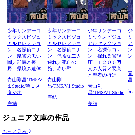
少年サンデーコ
少年サンデーコ
少年サンデーコ
少
ミックスビジュ
ミックスビジュ
ミックスビジュ
ミ
アルセレクショ
アルセレクショ
アルセレクショ
ア
ン 名探偵コナ
ン 名探偵コナ
ン 名探偵コナ
ン
ン 県警の黒い
ン 危険な二人
ン 揺れる警視
ン
闇／群馬と長
連れ／死亡の
庁 １２００万
二
野 県境の遺体
館、赤い壁
人の人質／悪意
青
と聖者の行進
青山剛昌/TMS/V
青山剛
昌/
１Studio/第１ス
昌/TMS/V1 Studio
青山剛
完
タジオ
昌/TMS/V1 Studio
完結
完結
完結
ジュニア文庫の作品
もっと見る