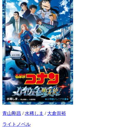
青山剛昌
/
水稀しま
/
大倉崇裕
ライトノベル