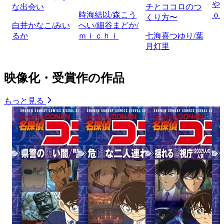
や
な出会い
チとココロのつ
時海結以/森こう
ｏ
くり方〜
白井かなこ/みい
へい/細谷まどか/
るか
ｍｉｃｈｉ
七海喜つゆり/葉
月灯里
映像化・受賞作の作品
もっと見る