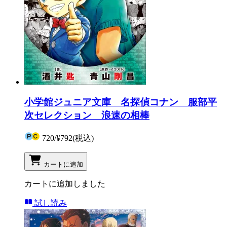
小学館ジュニア文庫 名探偵コナン 服部平
次セレクション 浪速の相棒
720
/
¥792
(税込)
カートに追加
カートに追加しました
試し読み