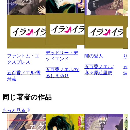
デッドリー・デ
ファントム・エ
闇の愛人
り
ッドエンド
クスプレス
五百香ノエル/
五
五百香ノエル/な
五百香ノエル/雪
麻々原絵里依
波
るしまゆり
舟薫
同じ著者の作品
もっと見る