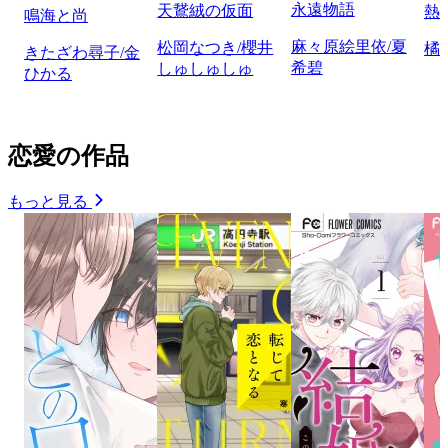
永遠物語
天鵞絨の仮面
熱
鳴海と尚
麻々原絵里依/夏
松岡なつき/櫻井
橘
きたざわ尋子/金
希碧
しゅしゅしゅ
ひかる
恋愛の作品
もっと見る