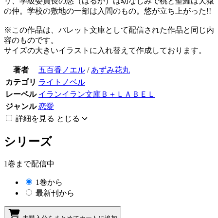
リ、学級委員長の悠（はるか）は幼なじみで桃と聖羅は犬猿
の仲。学校の敷地の一部は入間のもの。悠が立ち上がった!!
※この作品は、パレット文庫として配信された作品と同じ内
容のものです。
サイズの大きいイラストに入れ替えて作成しております。
著者
五百香ノエル
/
あずみ花丸
カテゴリ
ライトノベル
レーベル
イランイラン文庫Ｂ＋ＬＡＢＥＬ
ジャンル
恋愛
詳細を見る
とじる
シリーズ
1巻まで配信中
1巻から
最新刊から