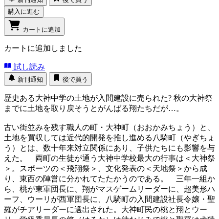
購入に進む
カートに追加
カートに追加しました
試し読み
新刊通知
後で買う
歴史ある大神中学の土地が入間建設に売られた? 秋の大神祭
までに土地を取り戻そうとがんばる翔たちだが…。
古い街並みを残す職人の町・大神町（おおかみちょう）と、
土地を買収しては近代的開発を推し進める八騎町（やぎちょ
う）とは、数十年来対立関係にあり、子供たちにも影響を与
えた。 両町の生徒が通う大神中学校最大の行事は＜大神祭
＞。スポーツの＜飛翔祭＞、文化発表の＜天地祭＞から成
り、東西の陣営に分かれてたたかうのである。 三年一組か
ら、桃が東軍団長に、翔がマスゲームリーダーに、超美形ハ
ーフ、ウーリが西軍団長に、八騎町の入間建設社長令嬢・聖
羅がチアリーダーに選出された。大神町民の桃と翔とウー