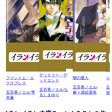
デッドリー・デ
ファントム・エ
闇の愛人
り
ッドエンド
クスプレス
五百香ノエル/
五
五百香ノエル/な
五百香ノエル/雪
麻々原絵里依
波
るしまゆり
舟薫