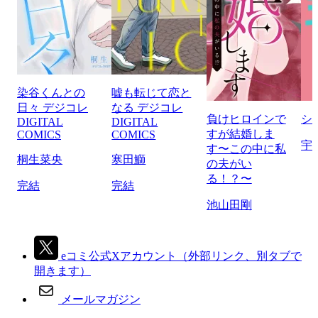
染谷くんとの
嘘も転じて恋と
日々 デジコレ
なる デジコレ
負けヒロインで
シ
DIGITAL
DIGITAL
すが結婚しま
COMICS
COMICS
宇
す〜この中に私
桐生菜央
寒田鰤
の夫がい
る！？〜
完結
完結
池山田剛
eコミ公式Xアカウント
（外部リンク、別タブで
開きます）
メールマガジン