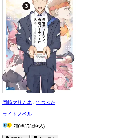
岡崎マサムネ
/
てつぶた
ライトノベル
780
/
¥858
(税込)