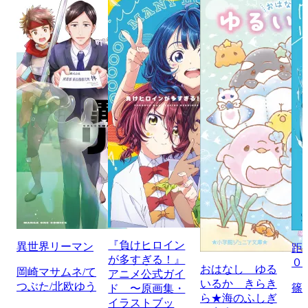
『負けヒロイン
異世界リーマン
距
が多すぎる！』
０
おはなし ゆる
岡崎マサムネ/て
アニメ公式ガイ
いるか きらき
つぶた/北欧ゆう
篠
ド 〜原画集・
ら★海のふしぎ
イラストブッ