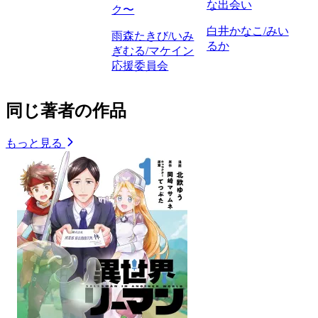
な出会い
ク〜
白井かなこ/みい
雨森たきび/いみ
るか
ぎむる/マケイン
応援委員会
同じ著者の作品
もっと見る