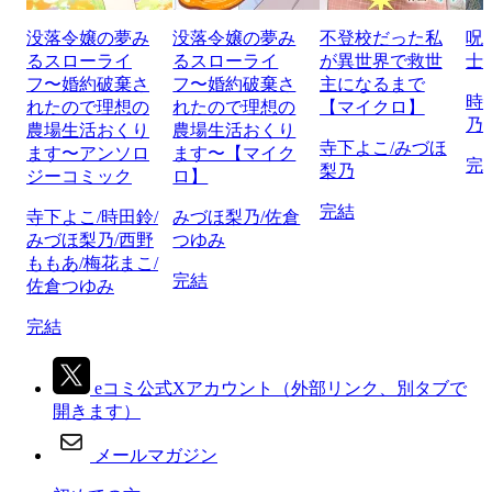
没落令嬢の夢み
没落令嬢の夢み
不登校だった私
呪
るスローライ
るスローライ
が異世界で救世
士
フ〜婚約破棄さ
フ〜婚約破棄さ
主になるまで
時
れたので理想の
れたので理想の
【マイクロ】
乃
農場生活おくり
農場生活おくり
寺下よこ/みづほ
ます〜アンソロ
ます〜【マイク
完
梨乃
ジーコミック
ロ】
完結
寺下よこ/時田鈴/
みづほ梨乃/佐倉
みづほ梨乃/西野
つゆみ
ももあ/梅花まこ/
完結
佐倉つゆみ
完結
eコミ公式Xアカウント
（外部リンク、別タブで
開きます）
メールマガジン