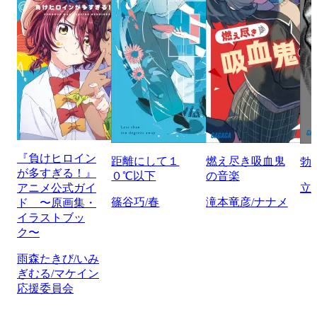
『負けヒロイン
距離にして１
燃え尽き吸血鬼
勃
が多すぎる！』
０℃以下
の音楽
アニメ公式ガイ
立
篠谷巧/春
滝本竜彦/ナナメ
ド 〜原画集・
イラストブッ
ク〜
雨森たきび/いみ
ぎむる/マケイン
応援委員会