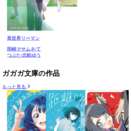
異世界リーマン
岡崎マサムネ/て
つぶた/北欧ゆう
ガガガ文庫の作品
もっと見る