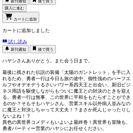
新刊通知
後で買う
購入に進む
カートに追加
カートに追加しました
試し読み
新刊通知
後で買う
ハヤシさんありがとう。また会う日まで。
最後に残された伝説の装備「太陽のガントレット」を手に入
れるため、勇者一行は今日も旅の途中。個性強めのハーフエ
ルフやオデオデうるさいパワー系四天王と出会い、新旧ビジ
ネス用語を駆使しながらもついに魔王との対決のときを迎え
る。勇者一行は無事、この世界に平和をもたらすことができ
るのか？そもそもハヤシさん、営業スキル以外病人並みなの
に魔王と対決しちゃって大丈夫！？まさか死んじゃったりし
ないよね！？
異色の異世界コメディもいよいよ最終巻！異世界も冒険も、
勇者パーティー営業のハヤシにお任せください。