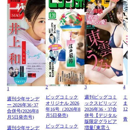
2
3
4
1
ビッグコミック
週刊ビッグコミ
ミ
週刊少年サンデ
オリジナル 2026
ックスピリッツ
ま
ー 2026年36･37
12
年16号（2026年8
2026年36・37合
合併号(2026年8
月5日発売)
併号【デジタル
月5日発売号)
青
版限定グラビア
ビッグコミック
増量｢東雲う
週刊少年サンデ