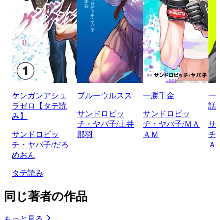
ケンガンアシュ
ブルーウルスス
一勝千金
一
ラゼロ【タテ読
話
サンドロビッ
サンドロビッ
み】
チ・ヤバ子/土井
チ・ヤバ子/ＭＡ
サ
サンドロビッ
那羽
ＡＭ
チ
チ・ヤバ子/だろ
Ａ
めおん
タテ読み
同じ著者の作品
もっと見る