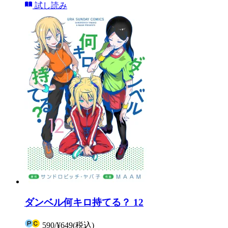
試し読み
ダンベル何キロ持てる？ 12
590
/
¥649
(税込)