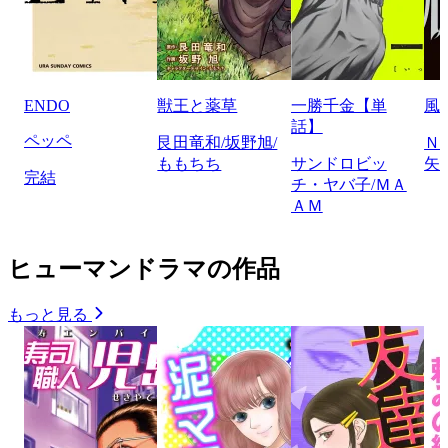
ENDO
獣王と薬草
一勝千金【単
風
話】
ペッペ
艮田竜和/坂野旭/
Ｎ
ももちち
サンドロビッ
矢
完結
チ・ヤバ子/ＭＡ
ＡＭ
ヒューマンドラマの作品
もっと見る