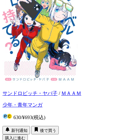
サンドロビッチ・ヤバ子
/
ＭＡＡＭ
少年・青年マンガ
630
/
¥693
(税込)
新刊通知
後で買う
購入に進む