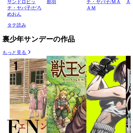
サンドロビッ
那羽
チ・ヤバ子/ＭＡ
Ａ
チ・ヤバ子/だろ
ＡＭ
めおん
タテ読み
裏少年サンデーの作品
もっと見る