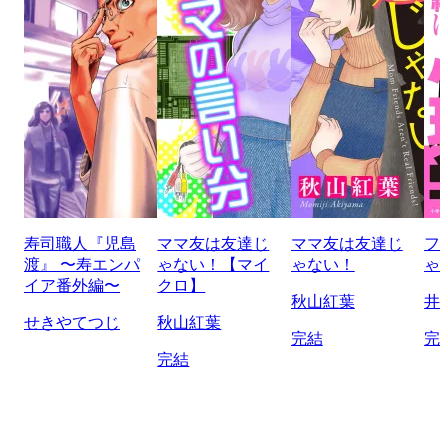
寿司職人『児島
ママ友は友達じ
ママ友は友達じ
フ
渡』 〜寿エンパ
ゃない！【マイ
ゃない！
ゃ
イア番外編〜
クロ】
秋山紅葉
井
せきやてつじ
秋山紅葉
完結
完
完結