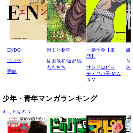
ENDO
獣王と薬草
一勝千金【単
風
話】
ペッペ
艮田竜和/坂野旭/
Ｎ
ももちち
サンドロビッ
矢
完結
チ・ヤバ子/ＭＡ
ＡＭ
少年・青年マンガランキング
もっと見る