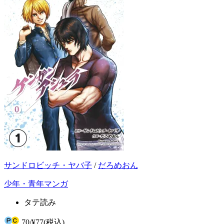
サンドロビッチ・ヤバ子
/
だろめおん
少年・青年マンガ
タテ読み
70
/
¥77
(税込)