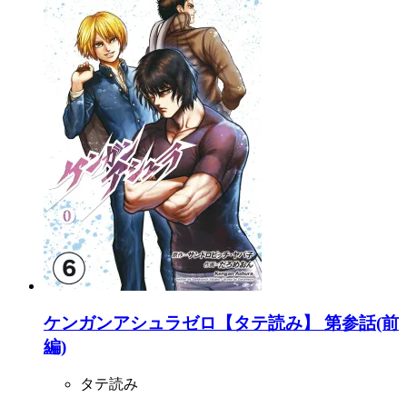
ケンガンアシュラゼロ【タテ読み】 第参話(前
編)
タテ読み