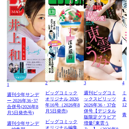
2
3
4
1
ビッグコミック
週刊ビッグコミ
ミ
週刊少年サンデ
オリジナル 2026
ックスピリッツ
ま
ー 2026年36･37
12
年16号（2026年8
2026年36・37合
合併号(2026年8
月5日発売)
併号【デジタル
月5日発売号)
青
版限定グラビア
ビッグコミック
増量｢東雲う
週刊少年サンデ
オリジナル編集