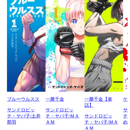
ブルーウルスス
一勝千金
一勝千金【単
ケ
話】
サンドロビッ
サンドロビッ
サ
チ・ヤバ子/土井
チ・ヤバ子/ＭＡ
サンドロビッ
チ
那羽
ＡＭ
チ・ヤバ子/ＭＡ
め
ＡＭ