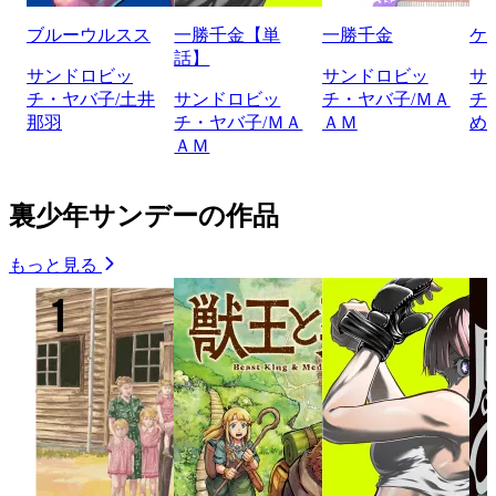
ブルーウルスス
一勝千金【単
一勝千金
ケ
話】
サンドロビッ
サンドロビッ
サ
チ・ヤバ子/土井
サンドロビッ
チ・ヤバ子/ＭＡ
チ
那羽
チ・ヤバ子/ＭＡ
ＡＭ
め
ＡＭ
裏少年サンデーの作品
もっと見る