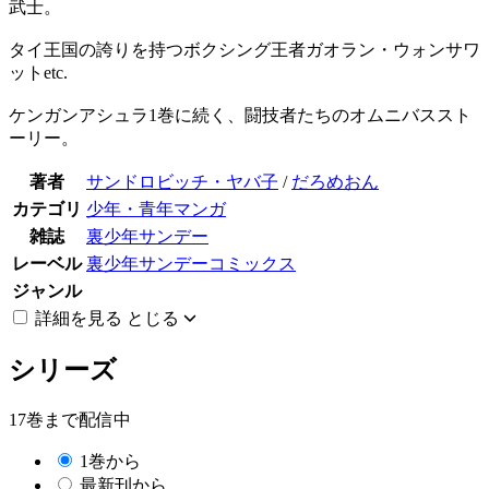
武士。
タイ王国の誇りを持つボクシング王者ガオラン・ウォンサワ
ットetc.
ケンガンアシュラ1巻に続く、闘技者たちのオムニバススト
ーリー。
著者
サンドロビッチ・ヤバ子
/
だろめおん
カテゴリ
少年・青年マンガ
雑誌
裏少年サンデー
レーベル
裏少年サンデーコミックス
ジャンル
詳細を見る
とじる
シリーズ
17巻まで配信中
1巻から
最新刊から