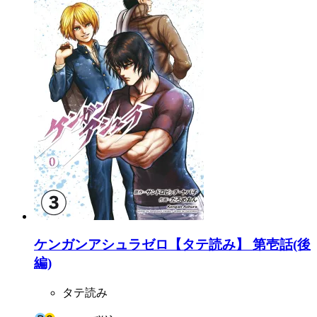
ケンガンアシュラゼロ【タテ読み】 第壱話(後
編)
タテ読み