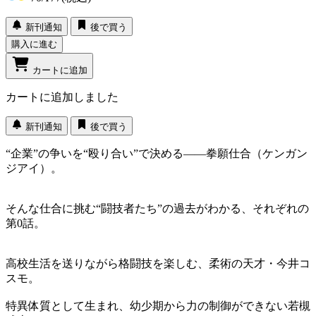
新刊通知
後で買う
購入に進む
カートに追加
カートに追加しました
新刊通知
後で買う
“企業”の争いを“殴り合い”で決める――拳願仕合（ケンガン
ジアイ）。
そんな仕合に挑む“闘技者たち”の過去がわかる、それぞれの
第0話。
高校生活を送りながら格闘技を楽しむ、柔術の天才・今井コ
スモ。
特異体質として生まれ、幼少期から力の制御ができない若槻