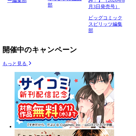
み」】（2026年8
ー編集部
部
月3日発売号）
ビッグコミック
スピリッツ編集
部
開催中のキャンペーン
もっと見る