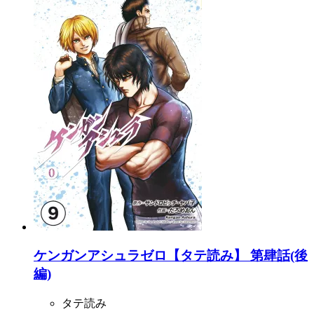
ケンガンアシュラゼロ【タテ読み】 第肆話(後
編)
タテ読み