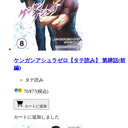
ケンガンアシュラゼロ【タテ読み】 第肆話(前
編)
タテ読み
70
/
¥77
(税込)
カートに追加
カートに追加しました