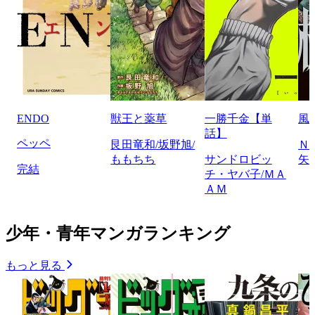
ENDO
獣王と薬草
一勝千金【単
風
話】
ペッペ
艮田竜和/坂野旭/
Ｎ
ももちち
サンドロビッ
矢
完結
チ・ヤバ子/ＭＡ
ＡＭ
少年・青年マンガランキング
もっと見る