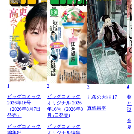
1
2
3
4
ビッグコミック
ビッグコミック
九条の大罪 17
薬
2026年16号
オリジナル 2026
と
真鍋昌平
（2026年8月7日
年16号（2026年8
謎
発売）
月5日発売)
倉
ビッグコミック
ビッグコミック
夏
編集部
オリジナル編集