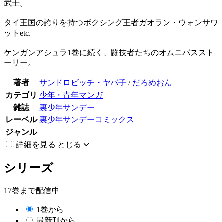
武士。
タイ王国の誇りを持つボクシング王者ガオラン・ウォンサワ
ットetc.
ケンガンアシュラ1巻に続く、闘技者たちのオムニバススト
ーリー。
著者
サンドロビッチ・ヤバ子
/
だろめおん
カテゴリ
少年・青年マンガ
雑誌
裏少年サンデー
レーベル
裏少年サンデーコミックス
ジャンル
詳細を見る
とじる
シリーズ
17巻まで配信中
1巻から
最新刊から