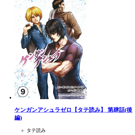
ケンガンアシュラゼロ【タテ読み】 第肆話(後
編)
タテ読み