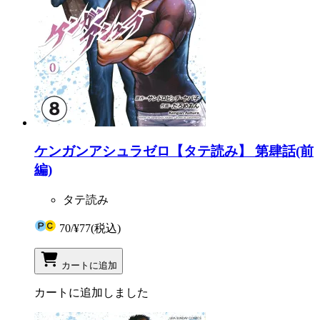
ケンガンアシュラゼロ【タテ読み】 第肆話(前
編)
タテ読み
70
/
¥77
(税込)
カートに追加
カートに追加しました