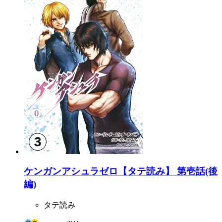
ケンガンアシュラゼロ【タテ読み】 第壱話(後
編)
タテ読み