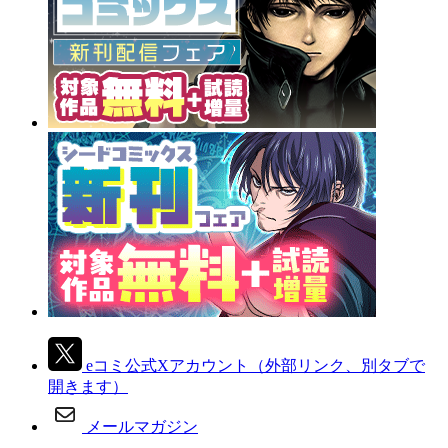
eコミ公式Xアカウント
（外部リンク、別タブで
開きます）
メールマガジン