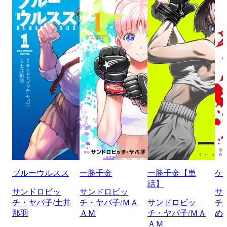
ブルーウルスス
一勝千金
一勝千金【単
ケ
話】
サンドロビッ
サンドロビッ
サ
チ・ヤバ子/土井
チ・ヤバ子/ＭＡ
サンドロビッ
チ
那羽
ＡＭ
チ・ヤバ子/ＭＡ
め
ＡＭ