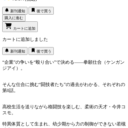
新刊通知
後で買う
購入に進む
カートに追加
カートに追加しました
新刊通知
後で買う
“企業”の争いを“殴り合い”で決める――拳願仕合（ケンガン
ジアイ）。
そんな仕合に挑む“闘技者たち”の過去がわかる、それぞれの
第0話。
高校生活を送りながら格闘技を楽しむ、柔術の天才・今井コ
スモ。
特異体質として生まれ、幼少期から力の制御ができない若槻