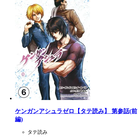
ケンガンアシュラゼロ【タテ読み】 第参話(前
編)
タテ読み