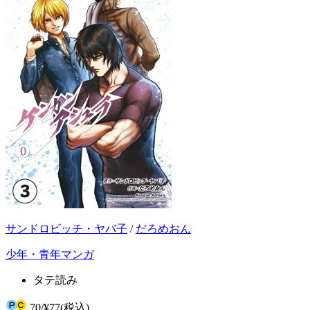
サンドロビッチ・ヤバ子
/
だろめおん
少年・青年マンガ
タテ読み
70
/
¥77
(税込)