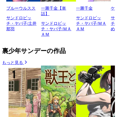
ブルーウルスス
一勝千金【単
一勝千金
ケ
話】
サンドロビッ
サンドロビッ
サ
チ・ヤバ子/土井
サンドロビッ
チ・ヤバ子/ＭＡ
チ
那羽
チ・ヤバ子/ＭＡ
ＡＭ
め
ＡＭ
裏少年サンデーの作品
もっと見る