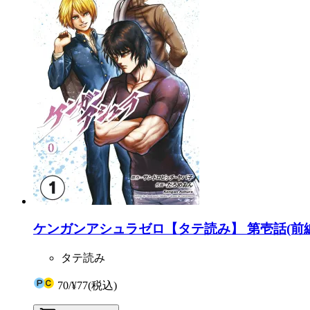
ケンガンアシュラゼロ【タテ読み】 第壱話(前編
タテ読み
70
/
¥77
(税込)