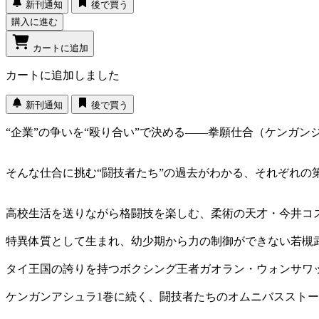
新刊通知
後で買う
購入に進む
カートに追加
カートに追加しました
新刊通知
後で買う
“企業”の争いを“殴り合い”で決める――拳願仕合（ケンガン
そんな仕合に挑む“闘技者たち”の過去がわかる、それぞれの
高校生活を送りながら格闘技を楽しむ、柔術の天才・今井コ
特異体質として生まれ、幼少期から力の制御ができない若槻
タイ王国の誇りを持つボクシング王者ガオラン・ウォンサワット
ケンガンアシュラ1巻に続く、闘技者たちのオムニバススト