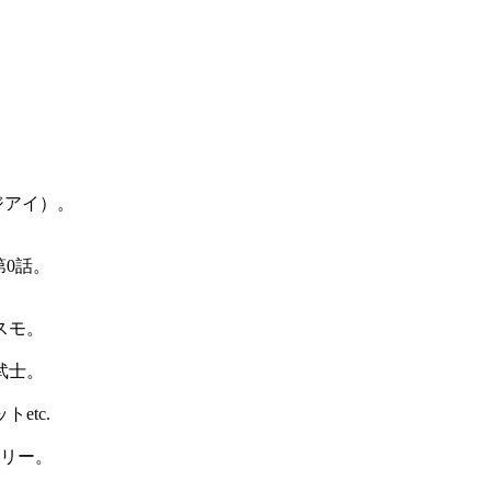
ジアイ）。
第0話。
スモ。
武士。
etc.
ーリー。