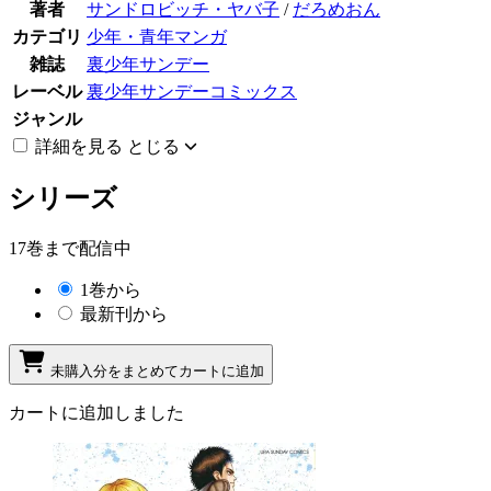
著者
サンドロビッチ・ヤバ子
/
だろめおん
カテゴリ
少年・青年マンガ
雑誌
裏少年サンデー
レーベル
裏少年サンデーコミックス
ジャンル
詳細を見る
とじる
シリーズ
17巻まで配信中
1巻から
最新刊から
未購入分をまとめてカートに追加
カートに追加しました