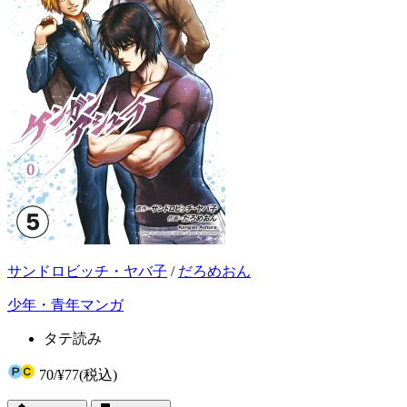
サンドロビッチ・ヤバ子
/
だろめおん
少年・青年マンガ
タテ読み
70
/
¥77
(税込)