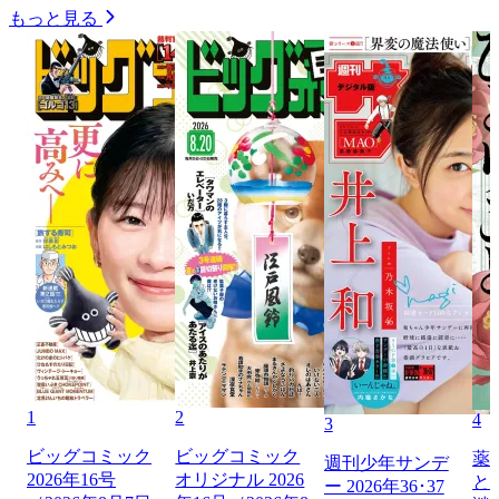
もっと見る
1
2
4
3
ビッグコミック
ビッグコミック
薬
週刊少年サンデ
2026年16号
オリジナル 2026
と
ー 2026年36･37