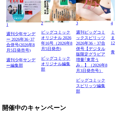
2
3
4
1
ビッグコミック
週刊ビッグコミ
ミ
週刊少年サンデ
オリジナル 2026
ックスピリッツ
ま
ー 2026年36･37
12
年16号（2026年8
2026年36・37合
合併号(2026年8
月5日発売)
併号【デジタル
月5日発売号)
青
版限定グラビア
ビッグコミック
増量｢東雲う
週刊少年サンデ
オリジナル編集
み」】（2026年8
ー編集部
部
月3日発売号）
ビッグコミック
スピリッツ編集
部
開催中のキャンペーン