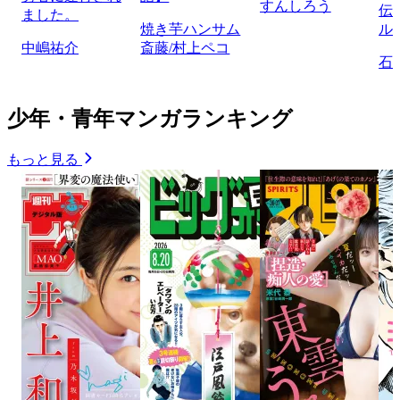
すんしろう
伝
ました。
焼き芋ハンサム
ル
中嶋祐介
斎藤/村上ペコ
石
少年・青年マンガランキング
もっと見る