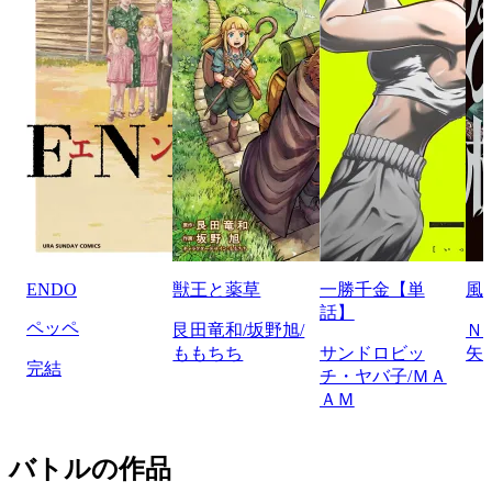
ENDO
獣王と薬草
一勝千金【単
風
話】
ペッペ
艮田竜和/坂野旭/
Ｎ
ももちち
サンドロビッ
矢
完結
チ・ヤバ子/ＭＡ
ＡＭ
バトルの作品