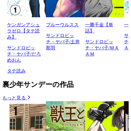
ケンガンアシュ
ブルーウルスス
一勝千金【単
一
ラゼロ【タテ読
話】
サンドロビッ
サ
み】
チ・ヤバ子/土井
サンドロビッ
チ
サンドロビッ
那羽
チ・ヤバ子/ＭＡ
Ａ
チ・ヤバ子/だろ
ＡＭ
めおん
タテ読み
裏少年サンデーの作品
もっと見る