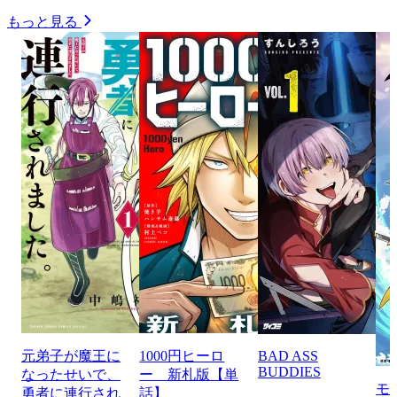
もっと見る
元弟子が魔王に
1000円ヒーロ
BAD ASS
BUDDIES
なったせいで、
ー 新札版【単
モ
勇者に連行され
話】