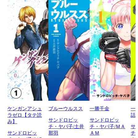
ケンガンアシュ
ブルーウルスス
一勝千金
一
ラゼロ【タテ読
話
サンドロビッ
サンドロビッ
み】
チ・ヤバ子/土井
チ・ヤバ子/ＭＡ
サ
サンドロビッ
那羽
ＡＭ
チ