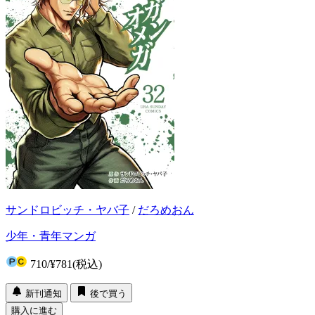
サンドロビッチ・ヤバ子
/
だろめおん
少年・青年マンガ
710
/
¥781
(税込)
新刊通知
後で買う
購入に進む