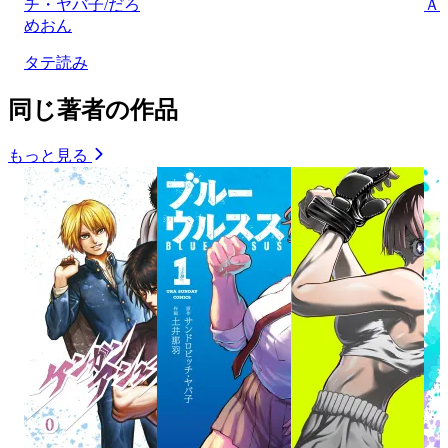
チ・ヤバ子/だろ
Ａ
めおん
タテ読み
同じ著者の作品
もっと見る