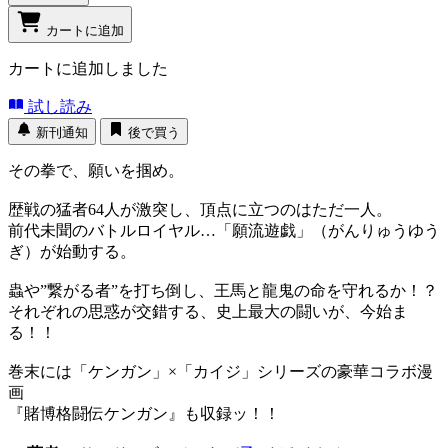
カートに追加
カートに追加しました
試し読み
新刊通知
後で買う
その拳で、願いを掴め。
歴戦の猛者64人が激突し、頂点に立つのはただ一人。
前代未聞のバトルロイヤル…「願流遊戯」（がんりゅうゆう
ぎ）が始動する。
蟲や”繋がる者”を打ち倒し、王馬と龍鬼の命を守れるか！？
それぞれの思惑が交錯する、史上最大の闘いが、今始ま
る！！
巻末には「ケンガン」×「カイジ」シリーズの豪華コラボ漫
画
『賭博格闘伝ケンガン』も収録ッ！！