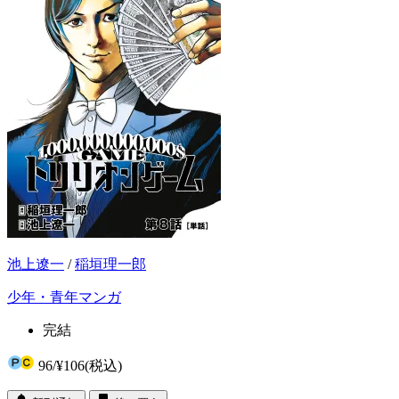
池上遼一
/
稲垣理一郎
少年・青年マンガ
完結
96
/
¥106
(税込)