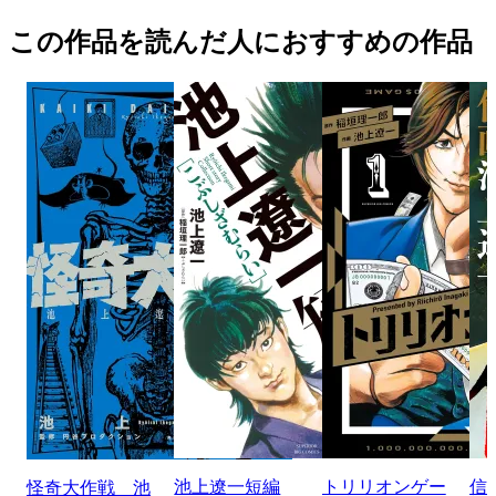
この作品を読んだ人におすすめの作品
池上遼一短編
トリリオンゲー
信
怪奇大作戦 池