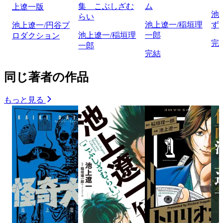
集 こぶしざむ
ム
上遼一版
池
らい
池上遼一/稲垣理
ず
池上遼一/円谷プ
池上遼一/稲垣理
一郎
ロダクション
完
一郎
完結
同じ著者の作品
もっと見る