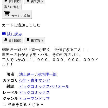
新刊通知
後で買う
購入に進む
カートに追加
カートに追加しました
試し読み
新刊通知
後で買う
稲垣理一郎×池上遼一が描く、最強すぎる二人！！
世界一のわがまま男・ハル。その相方のガク。
二人でつかめ！１、０００、０００、０００、０００ド
ル！！
著者
池上遼一
/
稲垣理一郎
カテゴリ
少年・青年マンガ
雑誌
ビッグコミックスペリオール
レーベル
ビッグコミックス
ジャンル
ヒューマンドラマ
詳細を見る
とじる