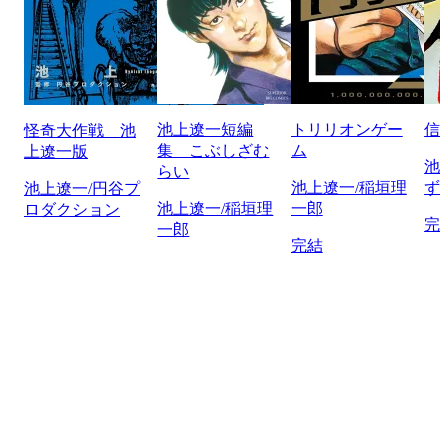
池上遼一短編
トリリオンゲー
信
怪奇大作戦 池
集 こぶしざむ
ム
上遼一版
池
らい
池上遼一/稲垣理
ず
池上遼一/円谷プ
池上遼一/稲垣理
一郎
ロダクション
完
一郎
完結