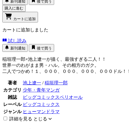
新刊通知
後で買う
購入に進む
カートに追加
カートに追加しました
試し読み
新刊通知
後で買う
稲垣理一郎×池上遼一が描く、最強すぎる二人！！
世界一のわがまま男・ハル。その相方のガク。
二人でつかめ！１、０００、０００、０００、０００ドル！
著者
池上遼一
/
稲垣理一郎
カテゴリ
少年・青年マンガ
雑誌
ビッグコミックスペリオール
レーベル
ビッグコミックス
ジャンル
ヒューマンドラマ
詳細を見る
とじる