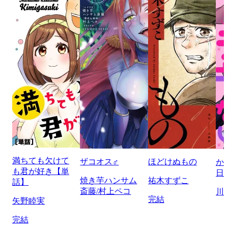
満ちても欠けて
ザコオス♂
ほどけぬもの
か
も君が好き【単
日
焼き芋ハンサム
祐木すずこ
話】
斎藤/村上ペコ
川
完結
矢野睦実
完結