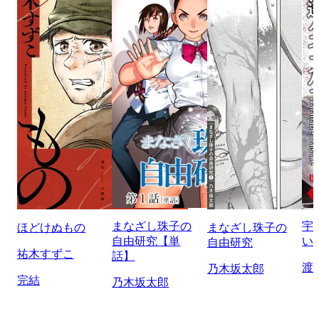
まなざし珠子の
宇
ほどけぬもの
まなざし珠子の
自由研究【単
い
自由研究
祐木すずこ
話】
渡
乃木坂太郎
完結
乃木坂太郎