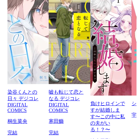
染谷くんとの
嘘も転じて恋と
日々 デジコレ
なる デジコレ
負けヒロインで
シ
DIGITAL
DIGITAL
すが結婚しま
COMICS
COMICS
宇
す〜この中に私
桐生菜央
寒田鰤
の夫がい
る！？〜
完結
完結