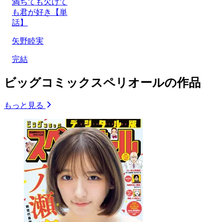
満ちても欠けて
も君が好き【単
話】
矢野睦実
完結
ビッグコミックスペリオールの作品
もっと見る