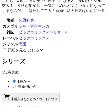
しかし、めいちゃんが「生理中」になると、魔のサイクルに
突入！ 性格が豹変し、一気に「めんどくさい女」になって
しまうのだ！ はたして二人の新婚生活の行方はいかに−−!?
著者
矢野睦実
カテゴリ
少年・青年マンガ
雑誌
ビッグコミックスペリオール
レーベル
ビッグコミックス
ジャンル
恋愛
詳細を見る
とじる
シリーズ
全2巻完結
1巻から
最新刊から
未購入分をまとめてカートに追加