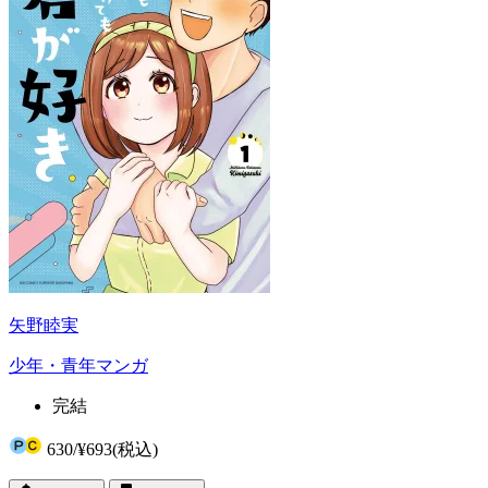
矢野睦実
少年・青年マンガ
完結
630
/
¥693
(税込)