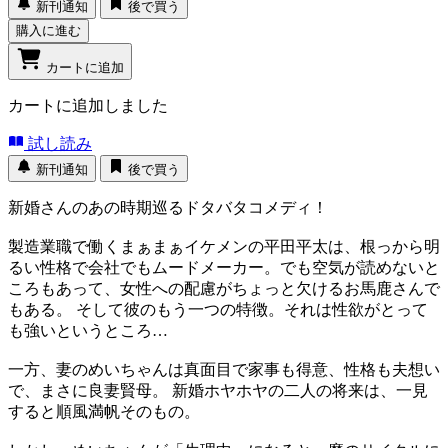
新刊通知
後で買う
購入に進む
カートに追加
カートに追加しました
試し読み
新刊通知
後で買う
新婚さんのあの時期巡るドタバタコメディ！
製造業職で働くまぁまぁイケメンの平田平太は、根っから明
るい性格で会社でもムードメーカー。でも空気が読めないと
ころもあって、女性への配慮がちょっと欠けるお馬鹿さんで
もある。 そして彼のもう一つの特徴。それは性欲がとって
も強いというところ…
一方、妻のめいちゃんは真面目で家事も得意、性格も夫想い
で、まさに良妻賢母。 新婚ホヤホヤの二人の将来は、一見
すると順風満帆そのもの。