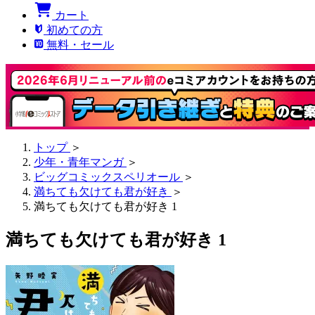
カート
初めての方
無料・セール
トップ
＞
少年・青年マンガ
＞
ビッグコミックスペリオール
＞
満ちても欠けても君が好き
＞
満ちても欠けても君が好き 1
満ちても欠けても君が好き 1