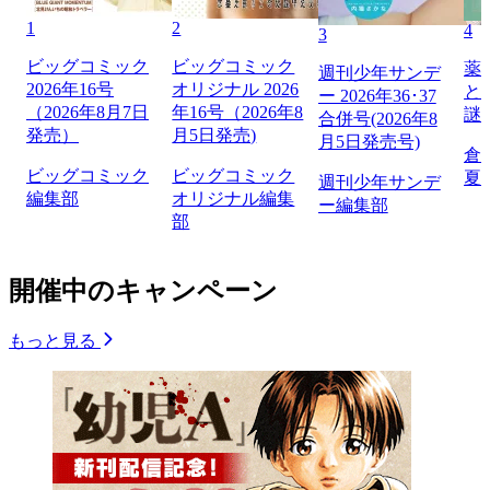
1
2
4
3
ビッグコミック
ビッグコミック
薬
週刊少年サンデ
2026年16号
オリジナル 2026
と
ー 2026年36･37
（2026年8月7日
年16号（2026年8
謎
合併号(2026年8
発売）
月5日発売)
月5日発売号)
倉
ビッグコミック
ビッグコミック
夏
週刊少年サンデ
編集部
オリジナル編集
ー編集部
部
開催中のキャンペーン
もっと見る