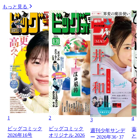
もっと見る
1
2
4
3
ビッグコミック
ビッグコミック
薬
週刊少年サンデ
2026年16号
オリジナル 2026
と
ー 2026年36･37