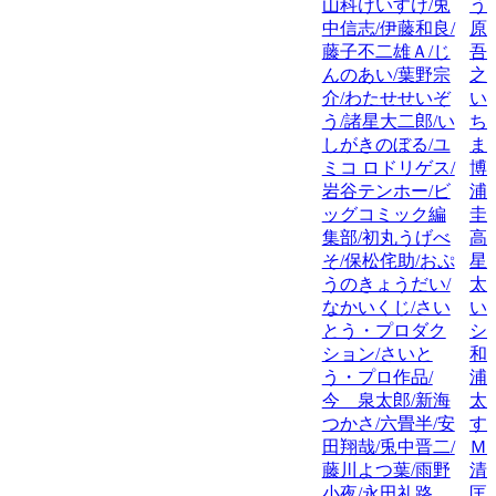
山科けいすけ/兎
う
中信志/伊藤和良/
原
藤子不二雄Ａ/じ
吾
んのあい/葉野宗
之
介/わたせせいぞ
い
う/諸星大二郎/い
ち
しがきのぼる/ユ
ま
ミコ ロドリゲス/
博
岩谷テンホー/ビ
浦
ッグコミック編
圭
集部/初丸うげべ
高
そ/保松侘助/おぷ
星
うのきょうだい/
太
なかいくじ/さい
い
とう・プロダク
シ
ション/さいと
和
う・プロ作品/
浦
今 泉太郎/新海
太
つかさ/六畳半/安
す
田翔哉/兎中晋二/
Ｍ
藤川よつ葉/雨野
清
小夜/永田礼路
匡