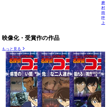
磨
村
雨
呼
上
映像化・受賞作の作品
もっと見る