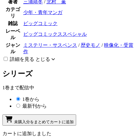
著者
三浦靖冬
/
北村 薫
カテゴ
少年・青年マンガ
リ
雑誌
ビッグコミック
レーベ
ビッグコミックススペシャル
ル
ジャン
ミステリー・サスペンス
/
歴史モノ
/
映像化・受賞
ル
作
詳細を見る
とじる
シリーズ
1巻まで配信中
1巻から
最新刊から
未購入分をまとめてカートに追加
カートに追加しました