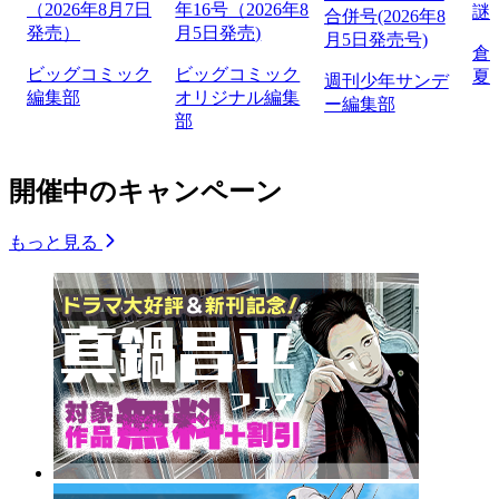
（2026年8月7日
年16号（2026年8
謎
合併号(2026年8
発売）
月5日発売)
月5日発売号)
倉
ビッグコミック
ビッグコミック
夏
週刊少年サンデ
編集部
オリジナル編集
ー編集部
部
開催中のキャンペーン
もっと見る