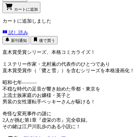
カートに追加
カートに追加しました
試し読み
新刊通知
後で買う
直木賞受賞シリーズ、本格コミカライズ！
ミステリー作家・北村薫の代表作のひとつであり
直木賞受賞作（「鷺と雪」）を含むシリーズを本格漫画化！
昭和七年―――
不穏な時代の足音が響き始めた帝都・東京を
上流士族家庭のお嬢様・英子と
男装の女性運転手ベッキーさんが駆ける！
奇怪な変死事件の謎に
2人が挑む第1章『虚栄の市』完全収録。
その鍵は江戸川乱歩のある小説に！