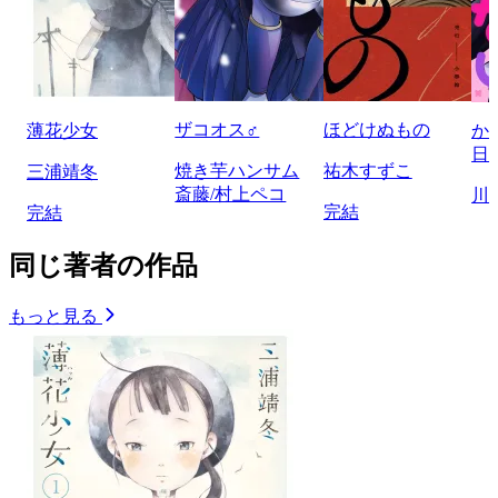
ザコオス♂
ほどけぬもの
薄花少女
か
日
焼き芋ハンサム
祐木すずこ
三浦靖冬
斎藤/村上ペコ
川
完結
完結
同じ著者の作品
もっと見る