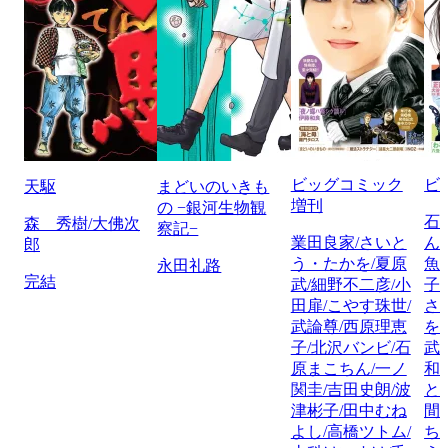
ビッグコミック
ビ
天駆
まどいのいきも
増刊
の −銀河生物観
石
森 秀樹/大佛次
察記−
業田良家/さいと
ん
郎
う・たかを/夏原
魚
永田礼路
完結
武/細野不二彦/小
子
田扉/こやす珠世/
さ
武論尊/西原理恵
を
子/北沢バンビ/石
武
原まこちん/一ノ
和
関圭/吉田史朗/波
と
津彬子/田中むね
間
よし/高橋ツトム/
ち