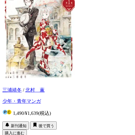
三浦靖冬
/
北村 薫
少年・青年マンガ
1,490
/
¥1,639
(税込)
新刊通知
後で買う
購入に進む