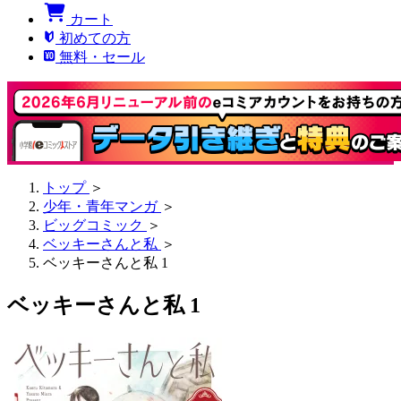
カート
初めての方
無料・セール
トップ
＞
少年・青年マンガ
＞
ビッグコミック
＞
ベッキーさんと私
＞
ベッキーさんと私 1
ベッキーさんと私 1