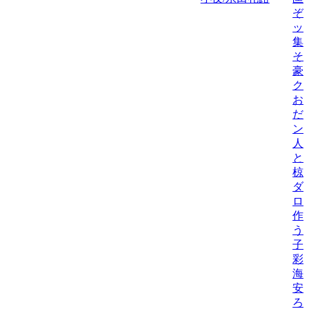
ぞ
ッ
集
そ
豪
ク
お
だ
ン
人
と
椋
ダ
ロ
作
う
子
彩
海
安
ろ