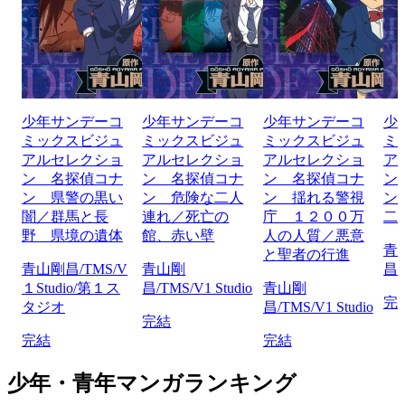
少年サンデーコ
少年サンデーコ
少年サンデーコ
少
ミックスビジュ
ミックスビジュ
ミックスビジュ
ミ
アルセレクショ
アルセレクショ
アルセレクショ
ア
ン 名探偵コナ
ン 名探偵コナ
ン 名探偵コナ
ン
ン 県警の黒い
ン 危険な二人
ン 揺れる警視
ン
闇／群馬と長
連れ／死亡の
庁 １２００万
二
野 県境の遺体
館、赤い壁
人の人質／悪意
青
と聖者の行進
青山剛昌/TMS/V
青山剛
昌/
１Studio/第１ス
昌/TMS/V1 Studio
青山剛
完
タジオ
昌/TMS/V1 Studio
完結
完結
完結
少年・青年マンガランキング