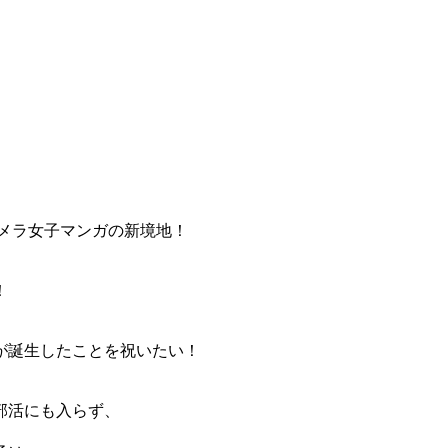
カメラ女子マンガの新境地！
！
がが誕生したことを祝いたい！
部活にも入らず、