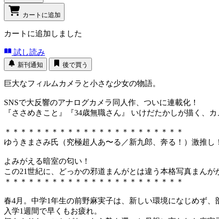
カートに追加
カートに追加しました
試し読み
新刊通知
後で買う
巨大なフィルムカメラと小さな少女の物語。
SNSで大反響のアナログカメラ同人作、ついに連載化！
『ささめきこと』『34歳無職さん』 いけだたかしが描く、
＊＊＊＊＊＊＊＊＊＊＊＊＊＊＊＊＊＊＊＊＊＊＊
ゆうきまさみ氏（究極超人あ〜る／新九郎、奔る！）激推し
よみがえる暗室の匂い！
この21世紀に、どっかの邪道まんがとは違う本格写真まん
＊＊＊＊＊＊＊＊＊＊＊＊＊＊＊＊＊＊＊＊＊＊＊
春4月。中学1年生の前野麻実子は、新しい環境になじめず、
入学1週間で早くもお疲れ。