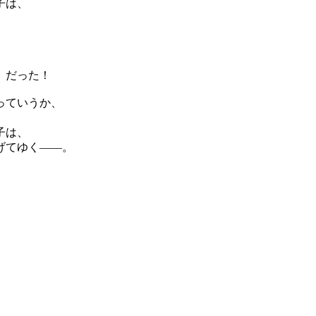
子は、
ン」だった！
っていうか、
子は、
げてゆく――。