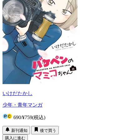
いけだたかし
少年・青年マンガ
690
/
¥759
(税込)
新刊通知
後で買う
購入に進む