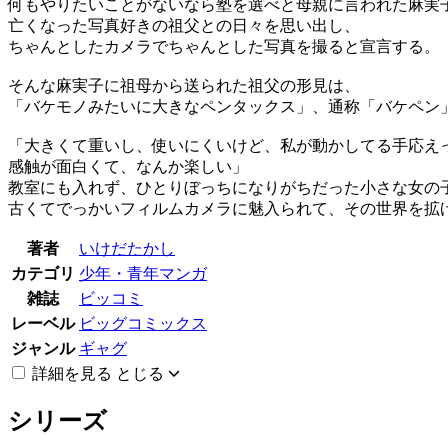
何もやりたいことがないなら塾を選べと母親に言われた麻実
亡くなった写真好きの祖父との日々を思い出し、
ちゃんとしたカメラでちゃんとした写真を撮ると宣言する。
そんな麻実子に祖母から送られた祖父の形見は、
「バケモノみたいに大きなペンタックス」、通称「バケペ
「大きくて重いし、使いにくいけど、私が動かしてる手応え
感触が面白くて、なんか楽しい」
教室にも入れず、ひとりぼっちになりがちだった小さな女の
古くてでっかいフィルムカメラに魅入られて、その世界を拡
著者
いけだたかし
カテゴリ
少年・青年マンガ
雑誌
ビッコミ
レーベル
ビッグコミックス
ジャンル
ギャグ
詳細を見る
とじる
シリーズ