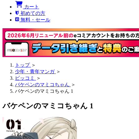
カート
初めての方
無料・セール
トップ
＞
少年・青年マンガ
＞
ビッコミ
＞
バケペンのマミコちゃん
＞
バケペンのマミコちゃん 1
バケペンのマミコちゃん 1