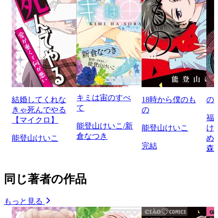
キミは宙のすべ
結婚してくれな
18時から僕のも
の
て
きゃ死んでやる
の
福
【マイクロ】
能登山けいこ/新
能登山けいこ
け
倉なつき
能登山けいこ
め
完結
森
同じ著者の作品
もっと見る