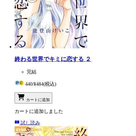
終わる世界でキミに恋する ２
完結
440
/
¥484
(税込)
カートに追加
カートに追加しました
試し読み