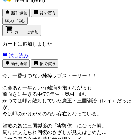
440
/
¥484
(税込)
新刊通知
後で買う
購入に進む
カートに追加
カートに追加しました
試し読み
新刊通知
後で買う
今、一番せつない純粋ラブストーリー！！
余命あと一年という難病を抱えながらも
前向きに生きる中学3年生・奥村 岬。
かつては岬と敵対していた魔王・三国嶺治（レイ）だった
が、
今は岬のかけがえのない存在となっている。
治療の為に三国製薬の「実験体」になった岬。
周りに支えられ回復のきざしが見えはじめた…
つかの間の幸せを感じ合う岬とレイ。