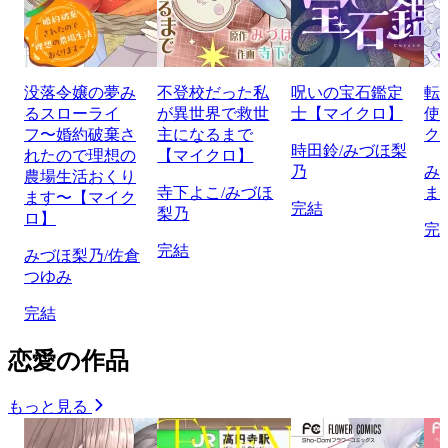
没落令嬢の夢み
不登校だった私
呪いの宝石鑑定
転
るスローライ
が異世界で救世
士【マイクロ】
使
フ〜婚約破棄さ
主になるまで
ク
時田鈴/みづほ梨
れたので理想の
【マイクロ】
乃
み
農場生活おくり
寺下よこ/みづほ
ま
ます〜【マイク
完結
梨乃
ロ】
完
完結
みづほ梨乃/佐倉
つゆみ
完結
恋愛の作品
もっと見る