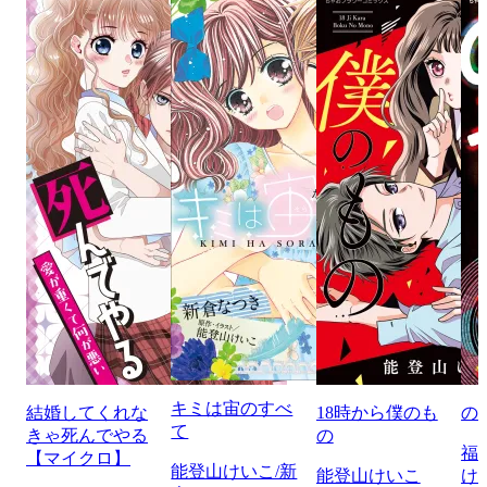
キミは宙のすべ
結婚してくれな
18時から僕のも
の
て
きゃ死んでやる
の
福
【マイクロ】
能登山けいこ/新
能登山けいこ
け