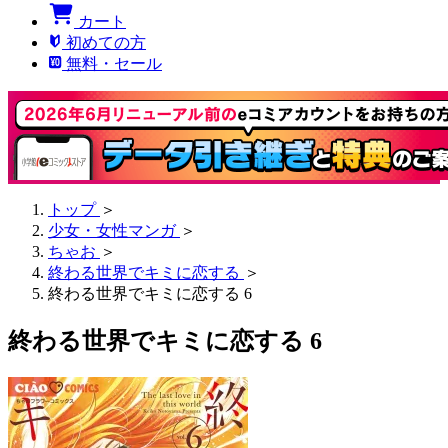
カート
初めての方
無料・セール
トップ
＞
少女・女性マンガ
＞
ちゃお
＞
終わる世界でキミに恋する
＞
終わる世界でキミに恋する 6
終わる世界でキミに恋する 6