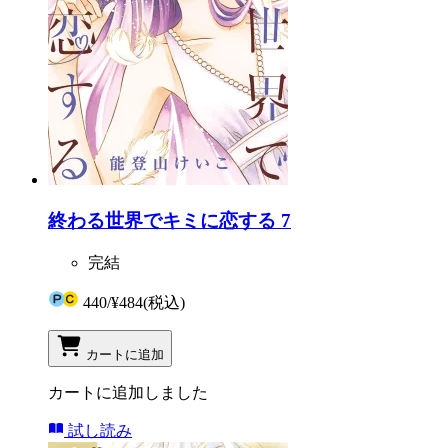
終わる世界でキミに恋する 7
完結
440
/
¥484
(税込)
カートに追加
カートに追加しました
試し読み