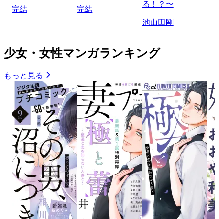
る！？〜
完結
完結
池山田剛
少女・女性マンガランキング
もっと見る