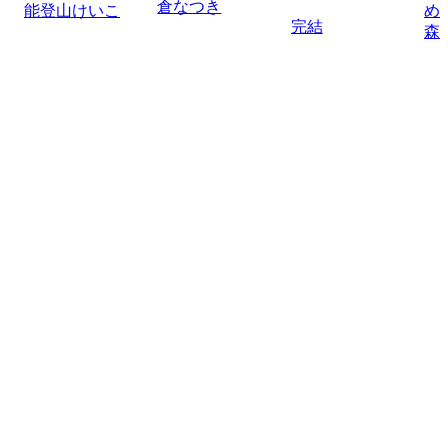
倉なつき
能登山けいこ
め
完結
森