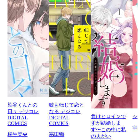
染谷くんとの
嘘も転じて恋と
日々 デジコレ
なる デジコレ
負けヒロインで
シ
DIGITAL
DIGITAL
すが結婚しま
COMICS
COMICS
宇
す〜この中に私
桐生菜央
寒田鰤
の夫がい