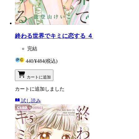
終わる世界でキミに恋する ４
完結
440
/
¥484
(税込)
カートに追加
カートに追加しました
試し読み