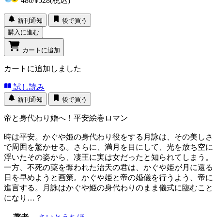
480
/
¥528
(税込)
新刊通知
後で買う
購入に進む
カートに追加
カートに追加しました
試し読み
新刊通知
後で買う
帝と身代わり婚へ！平安絵巻ロマン
時は平安。かぐや姫の身代わり役をする月詠は、その美しさ
で周囲を驚かせる。さらに、満月を目にして、光を放ち空に
浮いたその姿から、凄王に実は女だったと知られてしまう。
一方、不死の薬を奪われた治天の君は、かぐや姫が月に還る
日を早めようと画策。かぐや姫と帝の婚儀を行うよう、帝に
進言する。月詠はかぐや姫の身代わりのまま儀式に臨むこと
になり…？