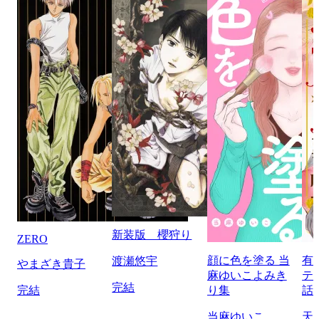
新装版 櫻狩り
ZERO
顔に色を塗る 当
有
渡瀬悠宇
やまざき貴子
麻ゆいこよみき
テ
完結
完結
り集
話
当麻ゆいこ
天