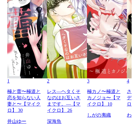
1
2
3
4
極と蕾〜極道と
レス―ヘタくそ
極カノ〜極道と
さ
恋を知らない人
なのはお互いさ
カノジョ〜【マ
デ
妻と〜【マイク
まです。―【マ
イクロ】 10
ロ】
ロ】 30
イクロ】 26
しがの夷織
わ
井山ゆー
深海魚