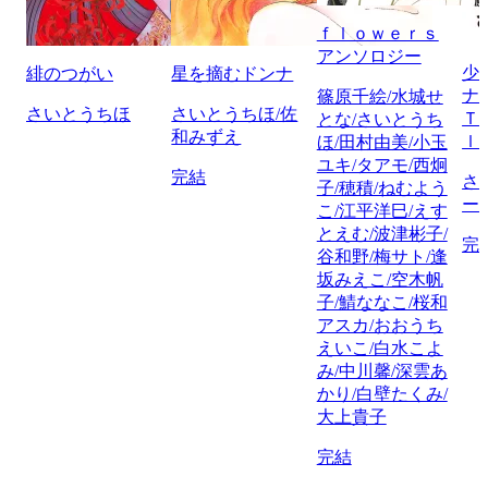
ｆｌｏｗｅｒｓ
アンソロジー
少
緋のつがい
星を摘むドンナ
ナ
篠原千絵/水城せ
さいとうちほ
さいとうちほ/佐
Ｔ
とな/さいとうち
和みずえ
ｌ
ほ/田村由美/小玉
ユキ/タアモ/西炯
完結
さ
子/穂積/ねむよう
ー
こ/江平洋巳/えす
とえむ/波津彬子/
完
谷和野/梅サト/逢
坂みえこ/空木帆
子/鯖ななこ/桜和
アスカ/おおうち
えいこ/白水こよ
み/中川馨/深雲あ
かり/白壁たくみ/
大上貴子
完結