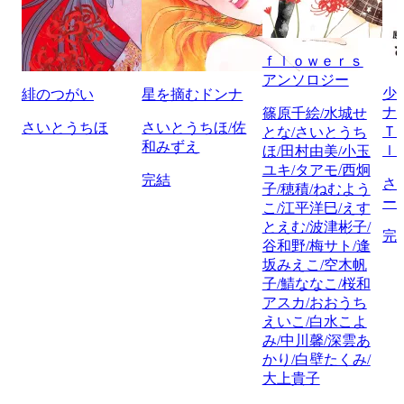
ｆｌｏｗｅｒｓ
アンソロジー
少
緋のつがい
星を摘むドンナ
ナ
篠原千絵/水城せ
さいとうちほ
さいとうちほ/佐
Ｔ
とな/さいとうち
和みずえ
ｌ
ほ/田村由美/小玉
ユキ/タアモ/西炯
完結
さ
子/穂積/ねむよう
ー
こ/江平洋巳/えす
とえむ/波津彬子/
完
谷和野/梅サト/逢
坂みえこ/空木帆
子/鯖ななこ/桜和
アスカ/おおうち
えいこ/白水こよ
み/中川馨/深雲あ
かり/白壁たくみ/
大上貴子