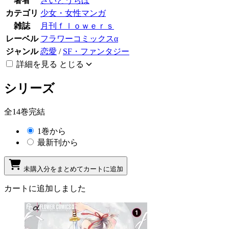
著者
さいとうちほ
カテゴリ
少女・女性マンガ
雑誌
月刊ｆｌｏｗｅｒｓ
レーベル
フラワーコミックスα
ジャンル
恋愛
/
SF・ファンタジー
詳細を見る
とじる
シリーズ
全14巻完結
1巻から
最新刊から
未購入分をまとめてカートに追加
カートに追加しました