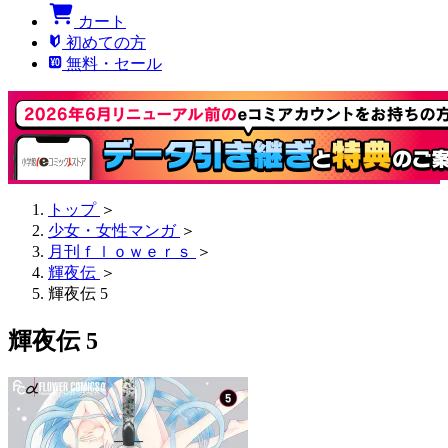
カート
初めての方
無料・セール
トップ
＞
少女・女性マンガ
＞
月刊ｆｌｏｗｅｒｓ
＞
輝夜伝
＞
輝夜伝 5
輝夜伝 5