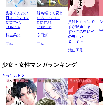
染谷くんとの
嘘も転じて恋と
日々 デジコレ
なる デジコレ
負けヒロインで
シ
DIGITAL
DIGITAL
すが結婚しま
COMICS
COMICS
宇
す〜この中に私
桐生菜央
寒田鰤
の夫がい
る！？〜
完結
完結
池山田剛
少女・女性マンガランキング
もっと見る