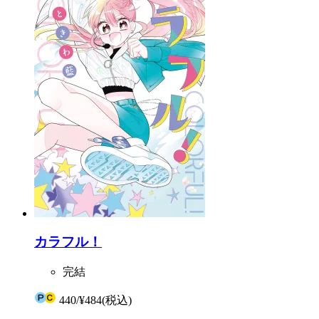
カラフル！
完結
440
/
¥484
(税込)