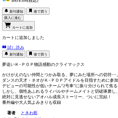
460
/
¥506
(税込)
新刊通知
後で買う
購入に進む
カートに追加
カートに追加しました
試し読み
新刊通知
後で買う
夢追いＫ−ＰＯＰ物語感動のクライマックス
かけがえのない仲間とつかみ取る、夢にみた場所への切符−−
ダンスの天才・ネオがＫ−ＰＯＰアイドルを目指すために参
デビューの可能性が低いチーム“2号車”に振り分けられて焦
しかし、個性あふれるライバルやチームメイトと切磋琢磨し
絶対に見逃せないアオハル成長ストーリー、ついに完結！
番外編や大人気よみきりも収録
著者
ときわ藍