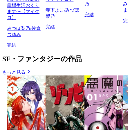
乃
み
農場生活おくり
寺下よこ/みづほ
ま
ます〜【マイク
完結
梨乃
ロ】
完
完結
みづほ梨乃/佐倉
つゆみ
完結
SF・ファンタジーの作品
もっと見る