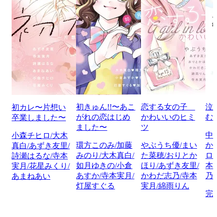
初きゅん!!〜あこ
恋する女の子
泣
初カレ〜片想い
がれの恋はじめ
かわいいのヒミ
む
卒業しました〜
ました〜
ツ
中
小森チヒロ/大木
環方このみ/加藤
やぶうち優/まい
か
真白/あずき友里/
みのり/大木真白/
た菜穂/おりとか
ロ
詩瀬はるな/寺本
如月ゆきの/小倉
ほり/あずき友里/
本
実月/花星みくり/
あすか/寺本実月/
かわだ志乃/寺本
乃
あまねあい
灯屋すぐる
実月/綿雨りん
完