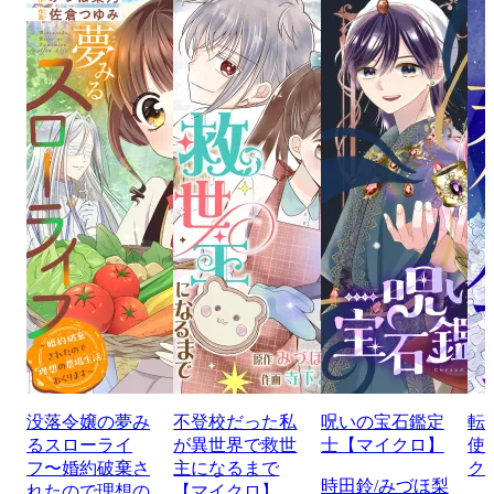
没落令嬢の夢み
不登校だった私
呪いの宝石鑑定
転
るスローライ
が異世界で救世
士【マイクロ】
使
フ〜婚約破棄さ
主になるまで
ク
時田鈴/みづほ梨
れたので理想の
【マイクロ】