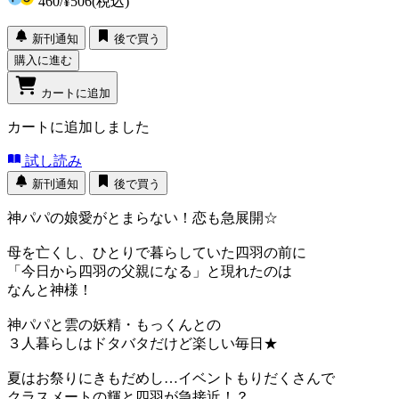
460
/
¥506
(税込)
新刊通知
後で買う
購入に進む
カートに追加
カートに追加しました
試し読み
新刊通知
後で買う
神パパの娘愛がとまらない！恋も急展開☆
母を亡くし、ひとりで暮らしていた四羽の前に
「今日から四羽の父親になる」と現れたのは
なんと神様！
神パパと雲の妖精・もっくんとの
３人暮らしはドタバタだけど楽しい毎日★
夏はお祭りにきもだめし…イベントもりだくさんで
クラスメートの輝と四羽が急接近！？