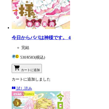
今日からパパは神様です。 4
完結
530
/
¥583
(税込)
カートに追加
カートに追加しました
試し読み