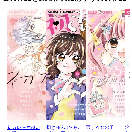
初きゅん!!〜あこ
恋する女の子
泣
初カレ〜片想い