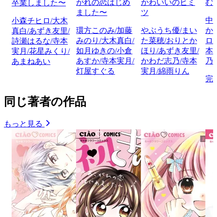
がれの恋はじめ
かわいいのヒミ
む
卒業しました〜
ました〜
ツ
中
小森チヒロ/大木
環方このみ/加藤
やぶうち優/まい
か
真白/あずき友里/
みのり/大木真白/
た菜穂/おりとか
ロ
詩瀬はるな/寺本
如月ゆきの/小倉
ほり/あずき友里/
本
実月/花星みくり/
あすか/寺本実月/
かわだ志乃/寺本
乃
あまねあい
灯屋すぐる
実月/綿雨りん
完
同じ著者の作品
もっと見る