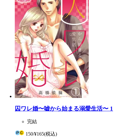
囚ワレ婚〜嘘から始まる溺愛生活〜 1
完結
150
/
¥165
(税込)