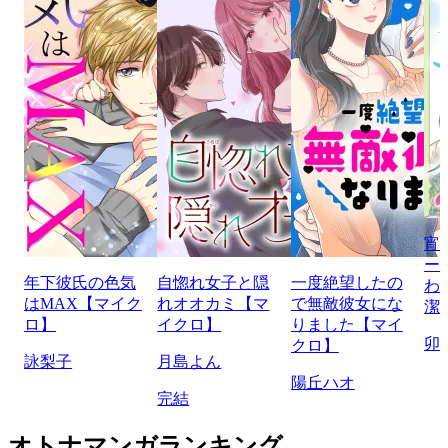
宵
ー
年下彼氏の色気
自惚れ女子と隠
一度絶望したの
わ
はMAX【マイク
れオオカミ【マ
で無敵彼女にな
潔
ロ】
イクロ】
りました【マイ
卯
クロ】
詠梨子
月島よん
陽丘ハオ
完結
オトナマンガランキング