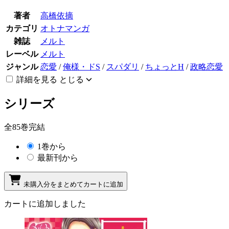
著者
高橋依摘
カテゴリ
オトナマンガ
雑誌
メルト
レーベル
メルト
ジャンル
恋愛
/
俺様・ドS
/
スパダリ
/
ちょっとH
/
政略恋愛
詳細を見る
とじる
シリーズ
全85巻完結
1巻から
最新刊から
未購入分をまとめてカートに追加
カートに追加しました