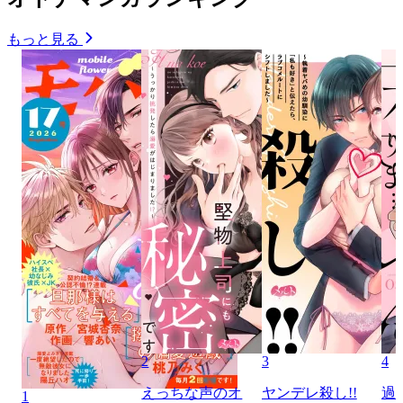
もっと見る
2
3
4
えっちな声のオ
ヤンデレ殺し!!
過
1