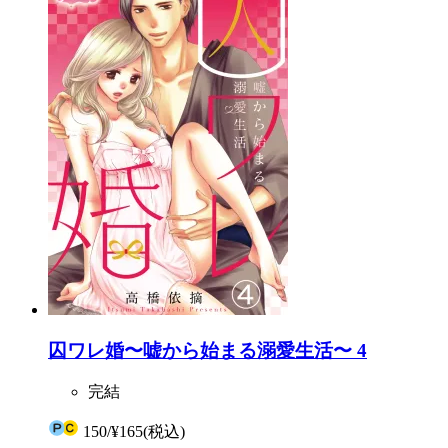
囚ワレ婚〜嘘から始まる溺愛生活〜 4
完結
150
/
¥165
(税込)