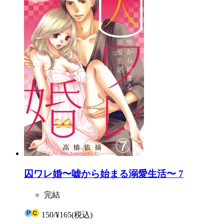
囚ワレ婚〜嘘から始まる溺愛生活〜 7
完結
150
/
¥165
(税込)