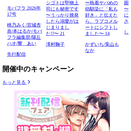
シゴトは堅物上
〜執着ヤバめの
困
モバフラ 2026年
司にも秘密です
幼馴染に「私も
〜
17号
〜うっかり挑発
好き」と伝えた
に
したら溺愛がは
ら、ラブコメル
さ
桃乃みく/宮城杏
じまりまし
ートにシフトし
奈/本はるか/モバ
し
た!?〜 21
ました〜 14
フラ編集部/陽丘
ハオ/響 あい
澤村鞠子
かずいち/兎山も
なか
先行配信
開催中のキャンペーン
もっと見る