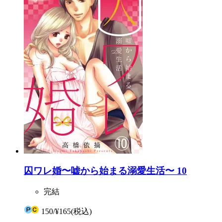
囚ワレ婚〜嘘から始まる溺愛生活〜 10
完結
150
/
¥165
(税込)