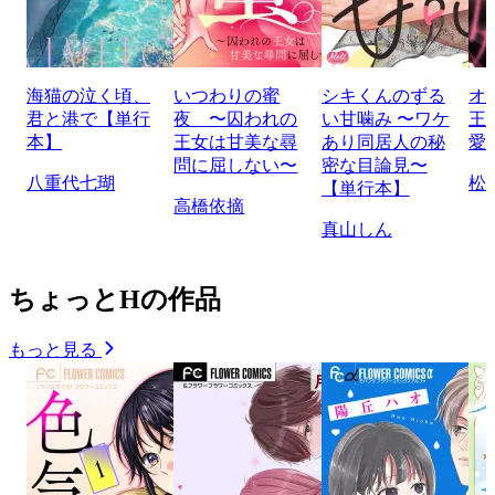
海猫の泣く頃、
いつわりの蜜
シキくんのずる
オ
君と港で【単行
夜 〜囚われの
い甘噛み 〜ワケ
王
本】
王女は甘美な尋
あり同居人の秘
愛
問に屈しない〜
密な目論見〜
八重代七瑚
松
【単行本】
高橋依摘
真山しん
ちょっとHの作品
もっと見る