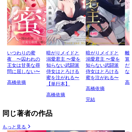
いつわりの蜜
暗がりメイドと
暗がりメイドと
離
夜 〜囚われの
溺愛君主 〜愛を
溺愛君主 〜愛を
算
王女は甘美な尋
知らない武闘派
知らない武闘派
だ
問に屈しない〜
侍女はとろける
侍女はとろける
な
蜜を注がれる〜
蜜を注がれる〜
高橋依摘
高
【単行本】
高橋依摘
高橋依摘
完結
同じ著者の作品
もっと見る