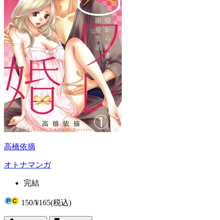
高橋依摘
オトナマンガ
完結
150
/
¥165
(税込)