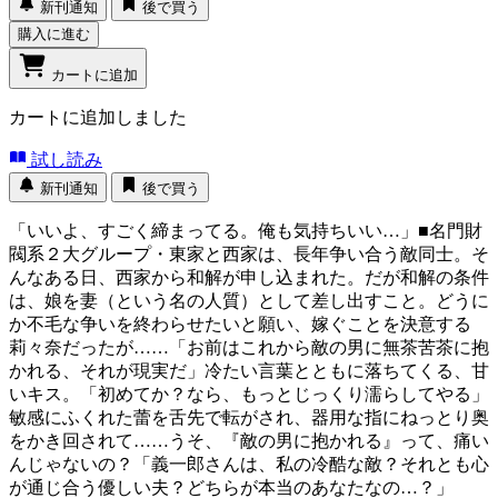
新刊通知
後で買う
購入に進む
カートに追加
カートに追加しました
試し読み
新刊通知
後で買う
「いいよ、すごく締まってる。俺も気持ちいい…」■名門財
閥系２大グループ・東家と西家は、長年争い合う敵同士。そ
んなある日、西家から和解が申し込まれた。だが和解の条件
は、娘を妻（という名の人質）として差し出すこと。どうに
か不毛な争いを終わらせたいと願い、嫁ぐことを決意する
莉々奈だったが……「お前はこれから敵の男に無茶苦茶に抱
かれる、それが現実だ」冷たい言葉とともに落ちてくる、甘
いキス。「初めてか？なら、もっとじっくり濡らしてやる」
敏感にふくれた蕾を舌先で転がされ、器用な指にねっとり奥
をかき回されて……うそ、『敵の男に抱かれる』って、痛い
んじゃないの？「義一郎さんは、私の冷酷な敵？それとも心
が通じ合う優しい夫？どちらが本当のあなたなの…？」