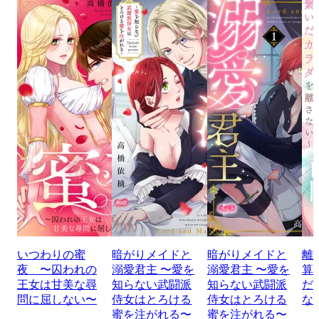
いつわりの蜜
暗がりメイドと
暗がりメイドと
離
夜 〜囚われの
溺愛君主 〜愛を
溺愛君主 〜愛を
算
王女は甘美な尋
知らない武闘派
知らない武闘派
だ
問に屈しない〜
侍女はとろける
侍女はとろける
な
蜜を注がれる〜
蜜を注がれる〜