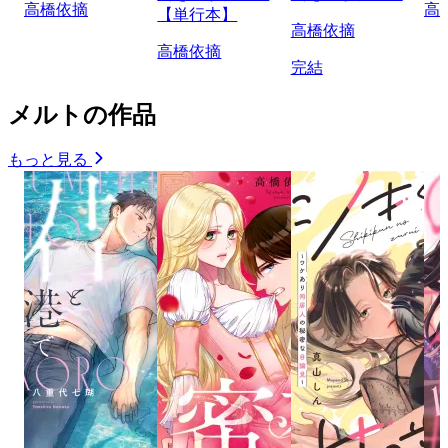
高橋依摘
高
【単行本】
高橋依摘
高橋依摘
完結
メルトの作品
もっと見る