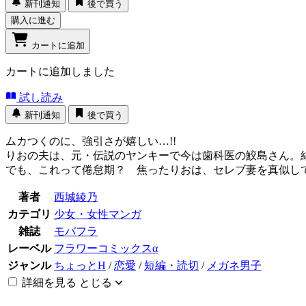
新刊通知
後で買う
購入に進む
カートに追加
カートに追加しました
試し読み
新刊通知
後で買う
ムカつくのに、強引さが嬉しい…!!
りおの夫は、元・伝説のヤンキーで今は歯科医の鮫島さん。
でも、これって倦怠期？ 焦ったりおは、セレブ妻を真似して
著者
西城綾乃
カテゴリ
少女・女性マンガ
雑誌
モバフラ
レーベル
フラワーコミックスα
ジャンル
ちょっとH
/
恋愛
/
短編・読切
/
メガネ男子
詳細を見る
とじる