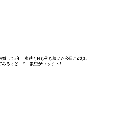
結婚して2年、束縛もHも落ち着いた今日この頃。
みるけど…!? 欲望がいっぱい！