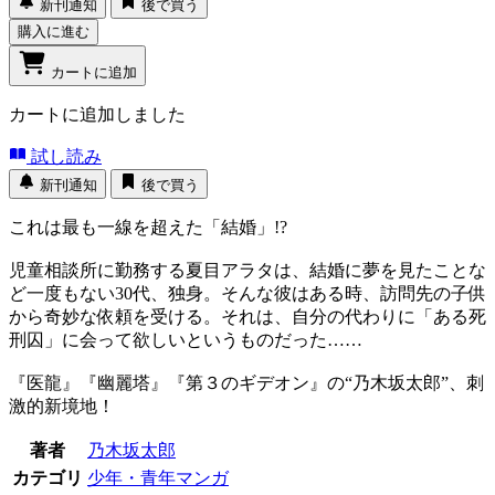
新刊通知
後で買う
購入に進む
カートに追加
カートに追加しました
試し読み
新刊通知
後で買う
これは最も一線を超えた「結婚」!?
児童相談所に勤務する夏目アラタは、結婚に夢を見たことな
ど一度もない30代、独身。そんな彼はある時、訪問先の子供
から奇妙な依頼を受ける。それは、自分の代わりに「ある死
刑囚」に会って欲しいというものだった……
『医龍』『幽麗塔』『第３のギデオン』の“乃木坂太郎”、刺
激的新境地！
著者
乃木坂太郎
カテゴリ
少年・青年マンガ