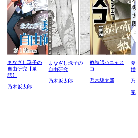
まなざし珠子の
教誨師バニャス
まなざし珠子の
夏
自由研究【単
コ
自由研究
婚
話】
乃木坂太郎
乃木坂太郎
乃
乃木坂太郎
完