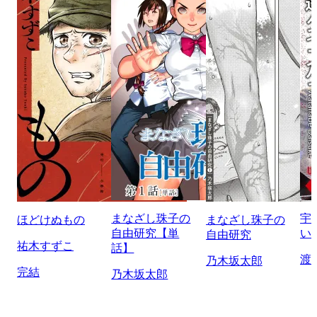
まなざし珠子の
宇
ほどけぬもの
まなざし珠子の
自由研究【単
い
自由研究
祐木すずこ
話】
渡
乃木坂太郎
完結
乃木坂太郎