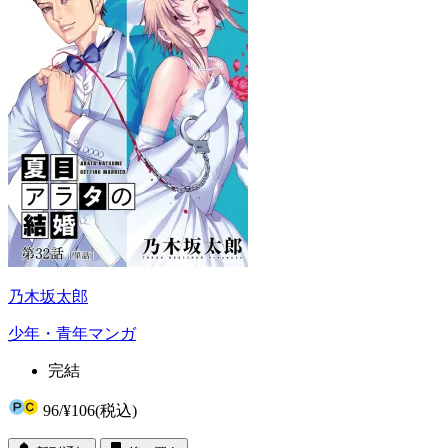
乃木坂太郎
少年・青年マンガ
完結
96
/
¥106
(税込)