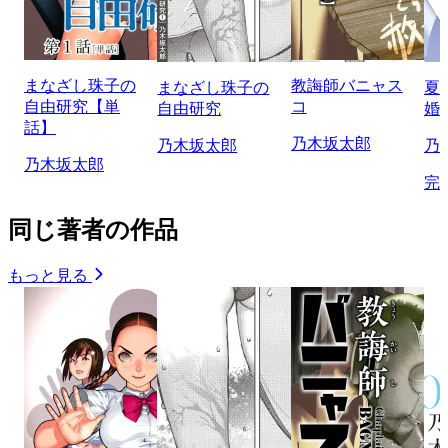
まなざし珠子の
教誨師バニャス
まなざし珠子の
夏
自由研究【単
コ
自由研究
婚
話】
乃木坂太郎
乃木坂太郎
乃
乃木坂太郎
完
同じ著者の作品
もっと見る