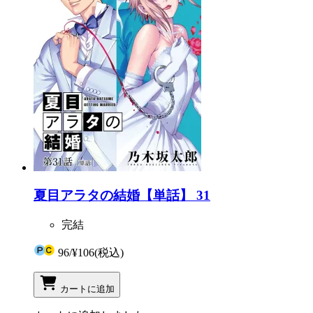
夏目アラタの結婚【単話】 31
完結
96
/
¥106
(税込)
カートに追加