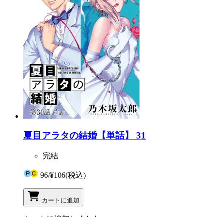
夏目アラタの結婚【単話】 31
完結
96
/
¥106
(税込)
カートに追加