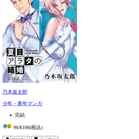
乃木坂太郎
少年・青年マンガ
完結
96
/
¥106
(税込)