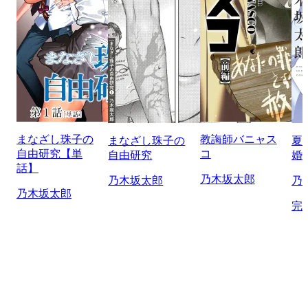
まなざし珠子の
教誨師バニャス
まなざし珠子の
夏
自由研究【単
コ
自由研究
婚
話】
乃木坂太郎
乃木坂太郎
乃
乃木坂太郎
完