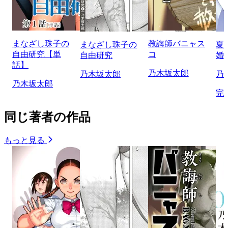
まなざし珠子の
教誨師バニャス
まなざし珠子の
夏
自由研究【単
コ
自由研究
婚
話】
乃木坂太郎
乃木坂太郎
乃
乃木坂太郎
完
同じ著者の作品
もっと見る