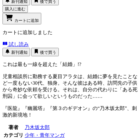
新刊通知
後で買う
購入に進む
カートに追加
カートに追加しました
試し読み
新刊通知
後で買う
これは最も一線を超えた「結婚」!?
児童相談所に勤務する夏目アラタは、結婚に夢を見たことな
ど一度もない30代、独身。そんな彼はある時、訪問先の子供
から奇妙な依頼を受ける。それは、自分の代わりに「ある死
刑囚」に会って欲しいというものだった……
『医龍』『幽麗塔』『第３のギデオン』の“乃木坂太郎”、刺
激的新境地！
著者
乃木坂太郎
カテゴリ
少年・青年マンガ