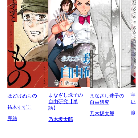
まなざし珠子の
宇
ほどけぬもの
まなざし珠子の
自由研究【単
い
自由研究
祐木すずこ
話】
渡
乃木坂太郎
完結
乃木坂太郎